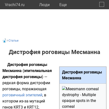
Vrachi74.ru
Люди
Eще
🔔
Челяб
🔍
Статьи
Дистрофия роговицы Месманна
Дистрофия роговицы
Месманна
(
эпителиальная
Дистрофия роговицы
дистрофия роговицы
) —
Месманна
редкая форма
дистрофии
роговицы
, поражающая
роговичный эпителий
, в
котором из-за мутаций
генов
KRT3
и
KRT12
,