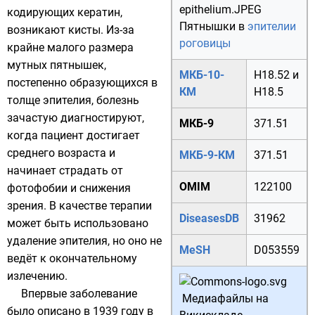
кодирующих
кератин
,
Пятнышки в
эпителии
возникают кисты. Из-за
роговицы
крайне малого размера
мутных пятнышек,
МКБ-10-
H18.52
и
постепенно образующихся в
КМ
H18.5
толще эпителия, болезнь
зачастую диагностируют,
МКБ-9
371.51
когда пациент достигает
среднего возраста и
МКБ-9-КМ
371.51
начинает страдать от
OMIM
122100
фотофобии и снижения
зрения. В качестве терапии
DiseasesDB
31962
может быть использовано
удаление эпителия, но оно не
MeSH
D053559
ведёт к окончательному
излечению.
Впервые заболевание
Медиафайлы на
было описано в
1939 году
в