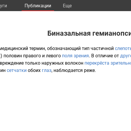
уги
Публикации
Eще
Биназальная гемианопс
медицинский термин, обозначающий тип частичной
слепот
) половин правого и левого
поля зрения
. В отличие от
друг
овреждение только наружных волокон
перекрёста зрительн
вин
сетчатки
обоих
глаз
, наблюдается реже.