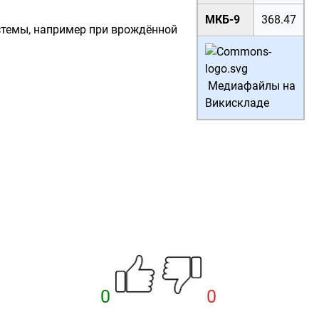
МКБ-9
368.47
стемы
, например при врождённой
Медиафайлы на
Викискладе
0
0