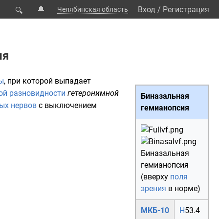
🔔
Вход
/
Регистрация
Челябинская область
🔍
ия
ы
, при которой выпадает
ой разновидности
гетеронимной
Биназальная
ых нервов
с выключением
гемианопсия
Биназальная
гемианопсия
(вверху
поля
зрения
в норме)
МКБ-10
H
53.4