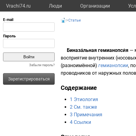
Vrachi74.ru
Люди
Организации
Усл
Статьи
Биназа́льная гемианопси́я
— 
восприятие внутренних (носовых
(разноимённой)
гемианопсии
, п
Забыли пароль?
проводников от наружных поло
Зарегистрироваться
Содержание
1
Этиология
2
См. также
3
Примечания
4
Ссылки