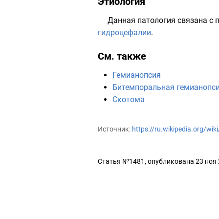
Этиология
Данная патология связана с
гидроцефалии
.
См. также
Гемианопсия
Битемпоральная гемианопс
Скотома
Источник:
https://ru.wikipedia.org/w
Статья №1481, опубликована 23 ноя