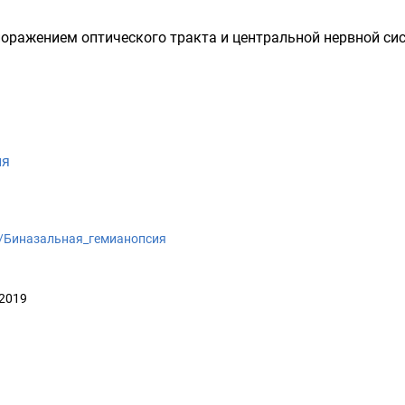
 поражением
оптического тракта
и
центральной нервной си
ия
iki/Биназальная_гемианопсия
 2019