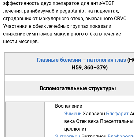
эффективность двух препаратов для
анти-VEGF
лечения,
ранибизумаб
и pegaptanib , на пациентах,
страдавших от макулярного отёка, вызванного CRVO.
Участники в обеих лечебных группах показали
снижение симптомов макулярного отёка в течение
шести месяцев.
Глазные болезни
–
патология
глаз
(
H0
H59
,
360–379
)
Вспомогательные структуры
Воспаление
Ячмень
Халазион
Блефарит
Аб
века
Отек века
Пресептальный
целлюлит
Энтропион
Эктропион
Блефароспа