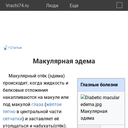
Vrachi74.ru
Люди
Eще
🔔
Челяб
🔍
Статьи
Макулярная эдема
Макулярный отёк (эдема)
происходит, когда жидкость и
Глазные болезни
белковые отложения
накапливаются на макуле или
под макулой
глаза
(
жёлтое
Макулярная
пятно
в центральной части
эдема
сетчатки
) и заставляет её
утолщаться и набухать(
отёк
).