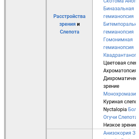
Скотома
Анопс
Биназальная
Расстройства
гемианопсия
зрения
и
Битемпоральн
Слепота
гемианопсия
Гомонимная
гемианопсия
Квадрантаноп
Цветовая слеп
Ахроматопсия
Дихроматичес
зрение
Монохромазия
Куриная слепо
Nyctalopia
Бол
Огучи
Слепота
Низкое зрение
Анизокория
Зр