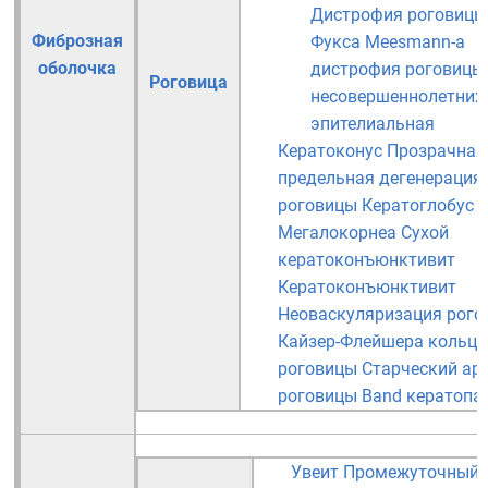
Дистрофия роговицы
Фиброзная
Фукса
Meesmann-а
оболочка
дистрофия роговицы
Роговица
несовершеннолетних
эпителиальная
Кератоконус
Прозрачная
предельная дегенерация
роговицы
Кератоглобус
Мегалокорнеа
Сухой
кератоконъюнктивит
Кератоконъюнктивит
Неоваскуляризация рого
Кайзер-Флейшера кольца
роговицы
Старческий ар
роговицы
Band кератопа
Увеит
Промежуточный