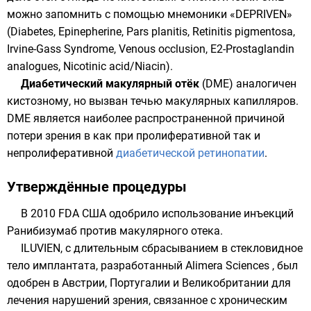
можно запомнить с помощью мнемоники «DEPRIVEN»
(Diabetes, Epinepherine, Pars planitis, Retinitis pigmentosa,
Irvine-Gass Syndrome, Venous occlusion, E2-Prostaglandin
analogues, Nicotinic acid/Niacin).
Диабетический макулярный отёк
(DME) аналогичен
кистозному, но вызван течью макулярных капилляров.
DME является наиболее распространенной причиной
потери зрения в как при пролиферативной так и
непролиферативной
диабетической ретинопатии
.
Утверждённые процедуры
В 2010 FDA США одобрило использование инъекций
Ранибизумаб
против макулярного отека.
ILUVIEN, с длительным сбрасыванием в стекловидное
тело имплантата, разработанный Alimera Sciences , был
одобрен в Австрии, Португалии и Великобритании для
лечения нарушений зрения, связанное с хроническим