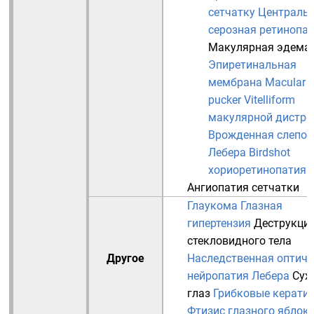
сетчатку
Централь
серозная ретинопа
Макулярная эдема
Эпиретинальная
мембрана
Macular
pucker
Vitelliform
макулярной дистр
Врожденная слепот
Лебера
Birdshot
хориоретинопатия
Ангиопатия сетчатки
Глаукома
Глазная
гипертензия
Деструкци
стекловидного тела
Другое
Наследственная оптиче
нейропатия Лебера
Сух
глаз
Грибковые керати
Фтизис глазного яблок