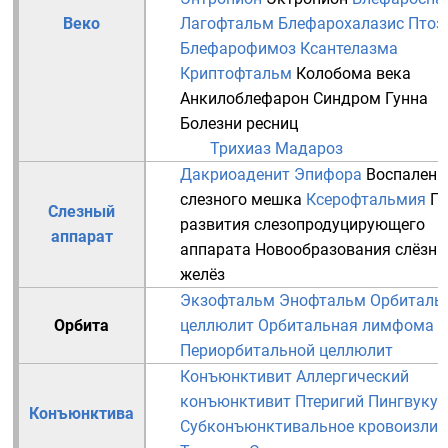
Веко
Лагофтальм
Блефарохалазис
Птоз
Блефарофимоз
Ксантелазма
Криптофтальм
Колобома века
Анкилоблефарон
Синдром Гунна
Болезни
ресниц
Трихиаз
Мадароз
Дакриоаденит
Эпифора
Воспалени
слезного мешка
Ксерофтальмия
П
Слезный
развития слезопродуцирующего
аппарат
аппарата
Новообразования слёзн
желёз
Экзофтальм
Энофтальм
Орбиталь
Орбита
целлюлит
Орбитальная лимфома
Периорбитальной целлюлит
Конъюнктивит
Аллергический
конъюнктивит
Птеригий
Пингвукул
Конъюнктива
Субконъюнктивальное кровоизлия