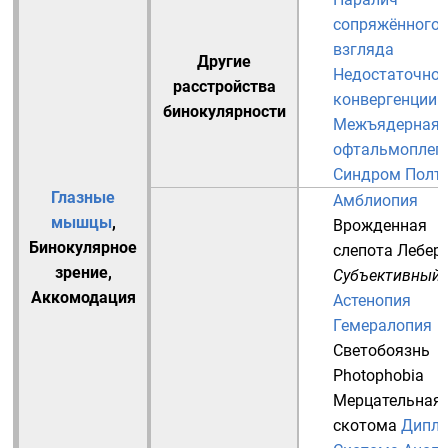
сопряжённого
взгляда
Другие
Недостаточнос
расстройства
конвергенции
бинокулярности
Межъядерная
офтальмоплег
Синдром Полт
Глазные
Амблиопия
мышцы
,
Врожденная
Бинокулярное
слепота Лебер
зрение
,
Субъективный
Аккомодация
Астенопия
Гемералопия
Светобоязнь
Photophobia
Мерцательная
скотома
Дипло