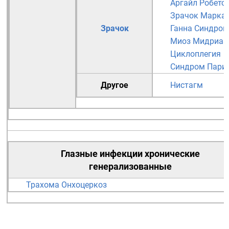
Аргайл Робетс
Зрачок Марка
Зрачок
Ганна
Синдром
Миоз
Мидриаз
Циклоплегия
Синдром Пари
Другое
Нистагм
Глазные инфекции
хронические
генерализованные
Трахома
Онхоцеркоз