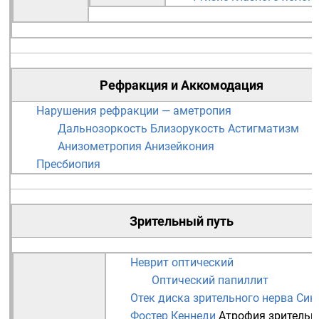
Рефракция
и
Аккомодация
Нарушения рефракции — аметропия
Дальнозоркость
Близорукость
Астигматизм
Анизометропия
Анизейкония
Пресбиопия
Зрительный путь
Неврит оптический
Оптический папиллит
Отек диска зрительного нерва
Син
Фостер Кеннеди
Атрофия зрительн