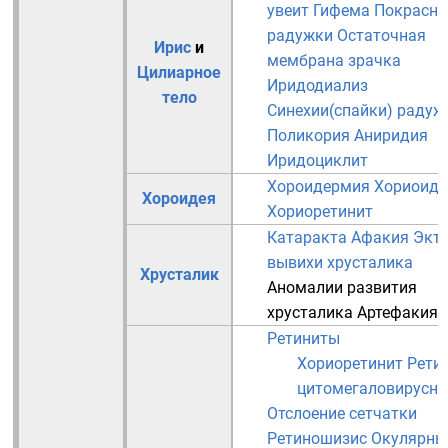
увеит
Гифема
Покрасне
радужки
Остаточная
Ирис
и
мембрана зрачка
Цилиарное
Иридодиализ
тело
Синехии(спайки) радуж
Поликория
Аниридия
Иридоциклит
Хороидермия
Хориоиди
Хороидея
Хориоретинит
Катаракта
Афакия
Экто
вывихи хрусталика
Хрусталик
Аномалии развития
хрусталика
Артефакия
Ретиниты
Хориоретинит
Рети
цитомегаловирусн
Отслоение сетчатки
Ретиношизис
Окулярны