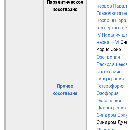
Паралитическое
нервов
Парали
косоглазие
Глазодвигател
нерва-III
Парал
четвёртого нер
IV
Паралич шес
нерва — VI
Син
Кернс-Сейр
Эзотропия
Расходящееся
косоглазие
Гипертропия
Прочее
Гетерофория
косоглазие
Эзофория
Экзофория
Циклотропия
Синдром Брау
Синдром Дуэй
Паралич