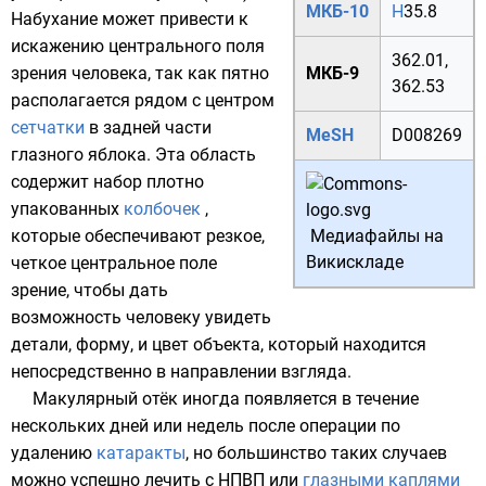
МКБ-10
H
35.8
Набухание может привести к
искажению центрального поля
362.01
,
зрения человека, так как пятно
МКБ-9
362.53
располагается рядом с центром
сетчатки
в задней части
MeSH
D008269
глазного яблока. Эта область
содержит набор плотно
упакованных
колбочек
,
которые обеспечивают резкое,
Медиафайлы на
Викискладе
четкое центральное поле
зрение, чтобы дать
возможность человеку увидеть
детали, форму, и цвет объекта, который находится
непосредственно в направлении взгляда.
Макулярный отёк иногда появляется в течение
нескольких дней или недель после операции по
удалению
катаракты
, но большинство таких случаев
можно успешно лечить с
НПВП
или
глазными каплями