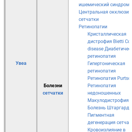
ишемический синдром
Центральная окклюзия
сетчатки
Ретинопатии
Кристаллическая
дистрофия Bietti
Co
disease
Диабетичес
ретинопатия
Увеа
Гипертоническая
ретинопатия
Ретинопатия Purtsc
Болезни
Ретинопатия
сетчатки
недоношенных
Макулодистрофия
Болезнь Штаргардт
Пигментная
дегенерация сетчат
Кровоизлияние в