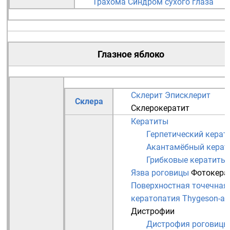
Трахома
Синдром сухого глаза
Глазное яблоко
Склерит
Эписклерит
Склера
Склерокератит
Кератиты
Герпетический керат
Акантамёбный керат
Грибковые кератиты
Язва роговицы
Фотокера
Поверхностная точечная
кератопатия Thygeson-а
Дистрофии
Дистрофия роговицы