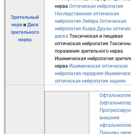
нерва
Оптическая нейропатия
Наследственная оптическая
Зрительный
нейропатия Лебера
Оптическая
нерв
и
Диск
нейропатия Кьера
Друзы оптическ
зрительного
диска
Токсическая и пищевая
нерва
оптическая нейропатия
Токсичные
поражения зрительного нерва
Ишемическая нейропатия зритель
нерва
Ишемическая оптическая
нейропатия передняя
Ишемическа
оптическая нейропатия задняя
Офтальмоплег
(офтальмопаре
Прогрессирую
внешняя
офтальмоплег
Паралич череп