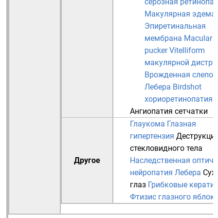
серозная ретинопа
Макулярная эдема
Эпиретинальная
мембрана
Macular
pucker
Vitelliform
макулярной дистр
Врожденная слепот
Лебера
Birdshot
хориоретинопатия
Ангиопатия сетчатки
Глаукома
Глазная
гипертензия
Деструкци
стекловидного тела
Другое
Наследственная оптиче
нейропатия Лебера
Сух
глаз
Грибковые керати
Фтизис глазного яблок