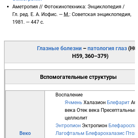
Аметропия
// Фотокинотехника: Энциклопедия /
Гл. ред.
Е. А. Иофис
. —
М.
:
Советская энциклопедия
,
1981. — 447 с.
Глазные болезни
–
патология
глаз
(
H0
H59
,
360–379
)
Вспомогательные структуры
Воспаление
Ячмень
Халазион
Блефарит
Аб
века
Отек века
Пресептальный
целлюлит
Энтропион
Эктропион
Блефароспа
Веко
Лагофтальм
Блефарохалазис
Птоз