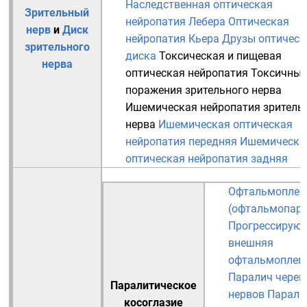
Наследственная оптическая
Зрительный
нейропатия Лебера
Оптическая
нерв
и
Диск
нейропатия Кьера
Друзы оптическ
зрительного
диска
Токсическая и пищевая
нерва
оптическая нейропатия
Токсичные
поражения зрительного нерва
Ишемическая нейропатия зритель
нерва
Ишемическая оптическая
нейропатия передняя
Ишемическа
оптическая нейропатия задняя
Офтальмоплег
(офтальмопаре
Прогрессирую
внешняя
офтальмоплег
Паралич череп
Паралитическое
нервов
Парали
косоглазие