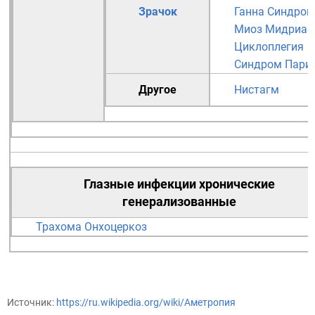
Зрачок
Ганна
Синдром
Миоз
Мидриаз
Циклоплегия
Синдром Пари
Другое
Нистагм
Глазные инфекции
хронические
генерализованные
Трахома
Онхоцеркоз
Источник:
https://ru.wikipedia.org/wiki/Аметропия