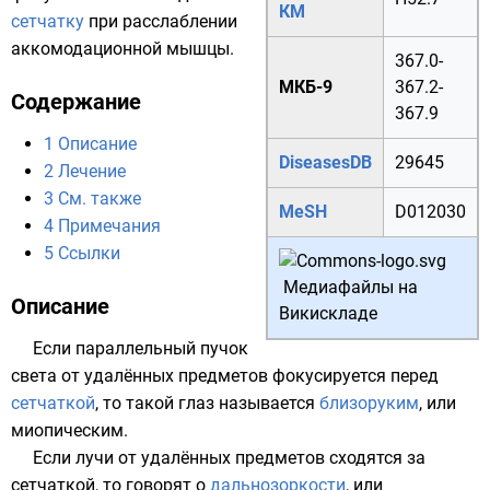
КМ
сетчатку
при расслаблении
аккомодационной
мышцы.
367.0
-
МКБ-9
367.2
-
Содержание
367.9
1
Описание
DiseasesDB
29645
2
Лечение
3
См. также
MeSH
D012030
4
Примечания
5
Ссылки
Медиафайлы на
Описание
Викискладе
Если параллельный пучок
света от удалённых предметов фокусируется перед
сетчаткой
, то такой глаз называется
близоруким
, или
миопическим
.
Если лучи от удалённых предметов сходятся за
сетчаткой, то говорят о
дальнозоркости
, или