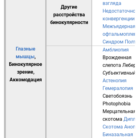
взгляда
Другие
Недостаточнос
расстройства
конвергенции
бинокулярности
Межъядерная
офтальмоплег
Синдром Полт
Глазные
Амблиопия
мышцы
,
Врожденная
Бинокулярное
слепота Лебер
зрение
,
Субъективный
Аккомодация
Астенопия
Гемералопия
Светобоязнь
Photophobia
Мерцательная
скотома
Дипло
Скотома
Анопс
Биназальная