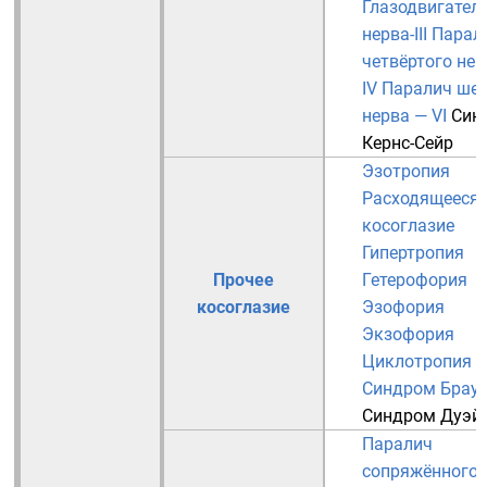
Глазодвигател
нерва-III
Парал
четвёртого нер
IV
Паралич шес
нерва — VI
Син
Кернс-Сейр
Эзотропия
Расходящееся
косоглазие
Гипертропия
Прочее
Гетерофория
косоглазие
Эзофория
Экзофория
Циклотропия
Синдром Брау
Синдром Дуэй
Паралич
сопряжённого