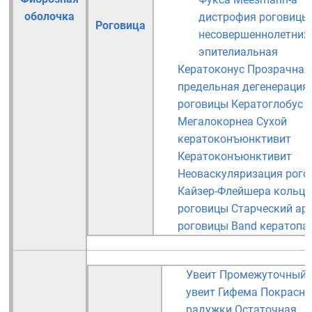
оболочка
дистрофия роговицы
Роговица
несовершеннолетних
эпителиальная
Кератоконус
Прозрачная
предельная дегенерация
роговицы
Кератоглобус
Мегалокорнеа
Сухой
кератоконъюнктивит
Кератоконъюнктивит
Неоваскуляризация рого
Кайзер-Флейшера кольца
роговицы
Старческий ар
роговицы
Band кератопа
Увеит
Промежуточный
увеит
Гифема
Покрасне
радужки
Остаточная