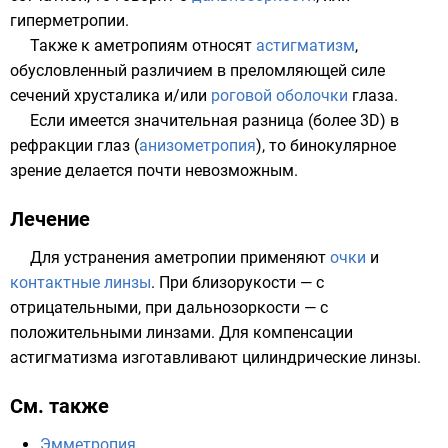
гиперметропии.
Также к аметропиям относят
астигматизм
,
обусловленный различием в преломляющей силе
сечений хрусталика и/или
роговой оболочки
глаза.
Если имеется значительная разница (более 3D) в
рефракции глаз (
анизометропия
), то
бинокулярное
зрение
делается почти невозможным.
Лечение
Для устранения аметропии применяют
очки
и
контактные линзы
. При близорукости — с
отрицательными, при дальнозоркости — с
положительными
линзами
. Для компенсации
астигматизма изготавливают цилиндрические линзы.
См. также
Эмметропия