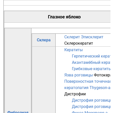
Глазное яблоко
Склерит
Эписклерит
Склера
Склерокератит
Кератиты
Герпетический керат
Акантамёбный керат
Грибковые кератиты
Язва роговицы
Фотокера
Поверхностная точечная
кератопатия Thygeson-а
Дистрофии
Дистрофия роговицы
Дистрофия роговицы
Фиброзная
Фукса
Meesmann-а