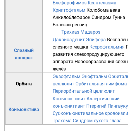
Блефарофимоз
Ксантелазма
Криптофтальм
Колобома века
Анкилоблефарон
Синдром Гунна
Болезни
ресниц
Трихиаз
Мадароз
Дакриоаденит
Эпифора
Воспалени
слезного мешка
Ксерофтальмия
П
Слезный
развития слезопродуцирующего
аппарат
аппарата
Новообразования слёзн
желёз
Экзофтальм
Энофтальм
Орбиталь
Орбита
целлюлит
Орбитальная лимфома
Периорбитальной целлюлит
Конъюнктивит
Аллергический
конъюнктивит
Птеригий
Пингвукул
Конъюнктива
Субконъюнктивальное кровоизлия
Трахома
Синдром сухого глаза