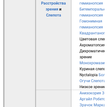
Расстройства
гемианопсия
зрения
и
Битемпоральн
Слепота
гемианопсия
Гомонимная
гемианопсия
Квадрантаноп
Цветовая слеп
Ахроматопсия
Дихроматичес
зрение
Монохромазия
Куриная слепо
Nyctalopia
Бол
Огучи
Слепота
Низкое зрение
Анизокория
Зр
Аргайл Робетс
Зрачок Марка