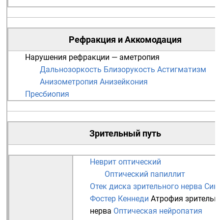
Рефракция
и
Аккомодация
Нарушения рефракции — аметропия
Дальнозоркость
Близорукость
Астигматизм
Анизометропия
Анизейкония
Пресбиопия
Зрительный путь
Неврит оптический
Оптический папиллит
Отек диска зрительного нерва
Син
Фостер Кеннеди
Атрофия зрительн
нерва
Оптическая нейропатия