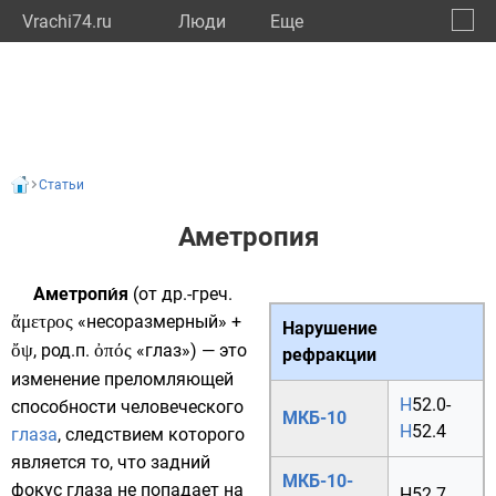
Vrachi74.ru
Люди
Eще
🔔
Челяб
🔍
Статьи
Аметропия
Аметропи́я
(от
др.-греч.
ἄμετρος
«несоразмерный» +
Нарушение
ὄψ
,
род.п.
ὀπός
«глаз») — это
рефракции
изменение
преломляющей
H
52.0
-
способности человеческого
МКБ-10
H
52.4
глаза
, следствием которого
является то, что задний
МКБ-10-
фокус
глаза не попадает на
H52.7