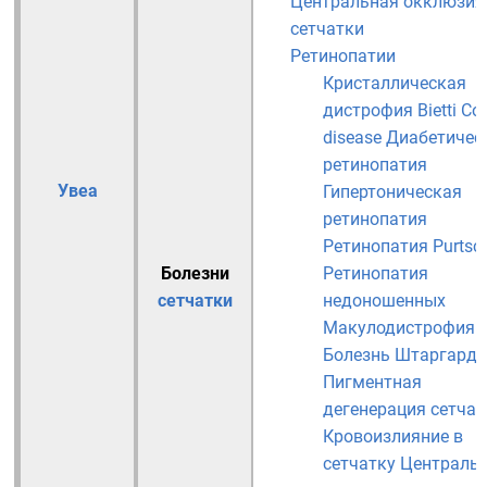
Центральная окклюзия
сетчатки
Ретинопатии
Кристаллическая
дистрофия Bietti
Co
disease
Диабетичес
ретинопатия
Увеа
Гипертоническая
ретинопатия
Ретинопатия Purtsc
Болезни
Ретинопатия
сетчатки
недоношенных
Макулодистрофия
Болезнь Штаргардт
Пигментная
дегенерация сетчат
Кровоизлияние в
сетчатку
Централь