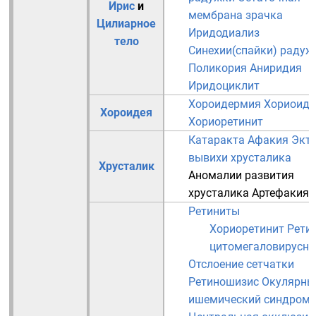
Ирис
и
мембрана зрачка
Цилиарное
Иридодиализ
тело
Синехии(спайки) радуж
Поликория
Аниридия
Иридоциклит
Хороидермия
Хориоиди
Хороидея
Хориоретинит
Катаракта
Афакия
Экто
вывихи хрусталика
Хрусталик
Аномалии развития
хрусталика
Артефакия
Ретиниты
Хориоретинит
Рети
цитомегаловирусн
Отслоение сетчатки
Ретиношизис
Окулярны
ишемический синдром