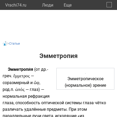
Vrachi74.ru
Люди
Eще
🔔
Челяб
🔍
Статьи
Эмметропия
Эмметропи́я
(от
др.-
греч.
ἔμμετρος
—
Эмметропическое
соразмерный и
ὤψ
,
(нормальное) зрение
род.п.
ὠπός
— глаз) —
нормальная
рефракция
глаза, способность оптической системы глаза чётко
различать удалённые предметы. При этом
параллельные лучи света, исходящие «из