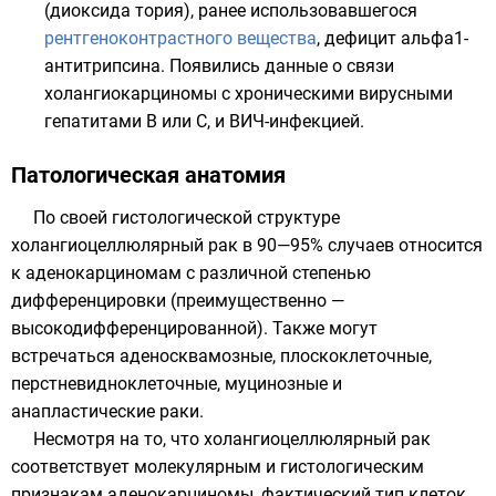
(
диоксида тория
), ранее использовавшегося
рентгеноконтрастного вещества
, дефицит альфа1-
антитрипсина. Появились данные о связи
холангиокарциномы с хроническими вирусными
гепатитами B или С, и
ВИЧ-инфекцией
.
Патологическая анатомия
По своей гистологической структуре
холангиоцеллюлярный рак в 90—95% случаев относится
к аденокарциномам с различной степенью
дифференцировки (преимущественно —
высокодифференцированной). Также могут
встречаться аденосквамозные, плоскоклеточные,
перстневидноклеточные, муцинозные и
анапластические раки.
Несмотря на то, что холангиоцеллюлярный рак
соответствует молекулярным и гистологическим
признакам аденокарциномы, фактический тип клеток,