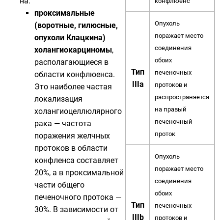
на:
конфлюенс
проксимальные
Опухоль
(воротные, гилюсные,
поражает место
опухоли Клацкина
)
соединения
холангиокарциномы
,
обоих
располагающиеся в
Тип
печеночных
области конфлюенса.
IIIa
протоков и
Это наиболее частая
распространяется
локализация
на правый
холангиоцеллюлярного
печеночный
рака — частота
проток
поражения желчных
протоков в области
Опухоль
конфленса составляет
поражает место
20%, а в проксимальной
соединения
части общего
обоих
печеночного протока —
Тип
печеночных
30%. В зависимости от
IIIb
протоков и