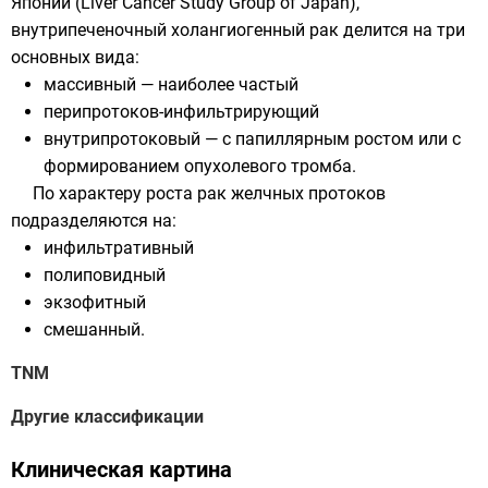
Японии (Liver Cancer Study Group of Japan),
внутрипеченочный холангиогенный рак делится на три
основных вида:
массивный — наиболее частый
перипротоков-инфильтрирующий
внутрипротоковый — с папиллярным ростом или с
формированием опухолевого тромба.
По характеру роста рак желчных протоков
подразделяются на:
инфильтративный
полиповидный
экзофитный
смешанный.
TNM
Другие классификации
Клиническая картина