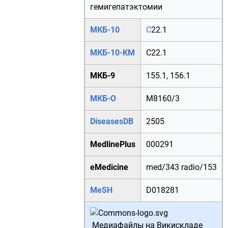
гемигепатэктомии
МКБ-10
C
22.1
МКБ-10-КМ
C22.1
МКБ-9
155.1
,
156.1
МКБ-О
M
8160/3
DiseasesDB
2505
MedlinePlus
000291
eMedicine
med/343
radio/153
MeSH
D018281
Медиафайлы на Викискладе