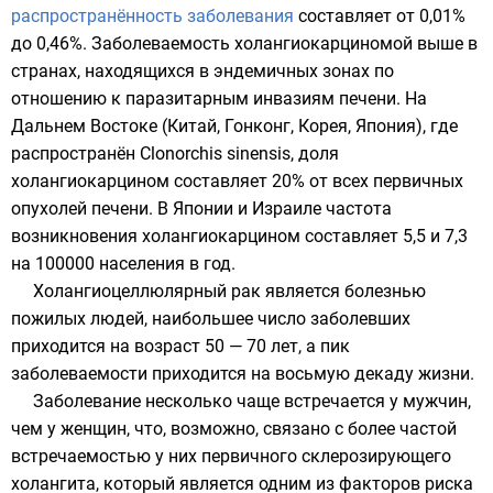
распространённость заболевания
составляет от 0,01%
до 0,46%. Заболеваемость холангиокарциномой выше в
странах, находящихся в эндемичных зонах по
отношению к паразитарным инвазиям печени. На
Дальнем Востоке
(
Китай
,
Гонконг
,
Корея
,
Япония
), где
распространён
Clonorchis sinensis
, доля
холангиокарцином составляет 20% от всех первичных
опухолей печени. В
Японии
и
Израиле
частота
возникновения холангиокарцином составляет 5,5 и 7,3
на 100000 населения в год.
Холангиоцеллюлярный рак является болезнью
пожилых людей, наибольшее число заболевших
приходится на возраст 50 — 70 лет, а пик
заболеваемости приходится на восьмую декаду жизни.
Заболевание несколько чаще встречается у мужчин,
чем у женщин, что, возможно, связано с более частой
встречаемостью у них первичного склерозирующего
холангита, который является одним из факторов риска