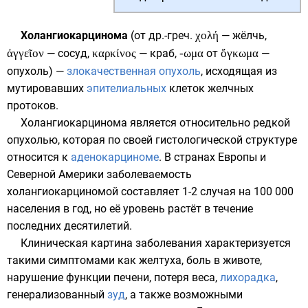
Холангиокарцинома
(от
др.-греч.
χολή
—
жёлчь
,
ἀγγεῖον
— сосуд,
καρκίνος
— краб,
-ωμα
от
ὄγκωμα
—
опухоль) —
злокачественная опухоль
, исходящая из
мутировавших
эпителиальных
клеток
желчных
протоков
.
Холангиокарцинома является относительно редкой
опухолью, которая по своей гистологической структуре
относится к
аденокарциноме
. В странах Европы и
Северной Америки заболеваемость
холангиокарциномой составляет 1-2 случая на 100 000
населения в год, но её уровень растёт в течение
последних десятилетий.
Клиническая картина заболевания характеризуется
такими симптомами как
желтуха
,
боль в животе
,
нарушение
функции печени
,
потеря веса
,
лихорадка
,
генерализованный
зуд
, а также возможными