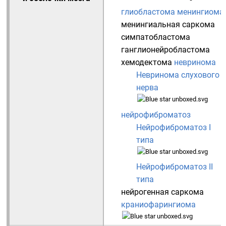
глиобластома
менингиома
менингиальная саркома
симпатобластома
ганглионейробластома
хемодектома
невринома
Невринома слухового
нерва
нейрофиброматоз
Нейрофиброматоз I
типа
Нейрофиброматоз II
типа
нейрогенная саркома
краниофарингиома