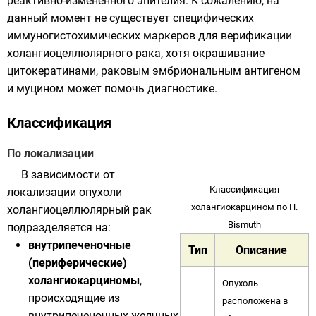
реактивно-изменённого эпителия. К сожалению, на
данный момент не существует специфических
иммуногистохимических маркеров для верификации
холангиоцеллюлярного рака, хотя окрашивание
цитокератинами
, раковым эмбриональным антигеном
и муцином может помочь диагностике.
Классификация
По локализации
В зависимости от
Классификация
локализации опухоли
холангиокарцином по H.
холангиоцеллюлярный рак
Bismuth
подразделяется на:
внутрипеченочные
Тип
Описание
(периферические)
холангиокарциномы
,
Опухоль
происходящие из
расположена в
внутрипеченочных желчных