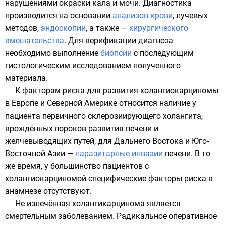
нарушениями окраски
кала
и
мочи
. Диагностика
производится на основании
анализов крови
,
лучевых
методов
,
эндоскопии
, а также —
хирургического
вмешательства
. Для
верификации
диагноза
необходимо выполнение
биопсии
с последующим
гистологическим исследованием
полученного
материала.
К факторам риска для развития холангиокарциномы
в Европе и Северной Америке относится наличие у
пациента первичного склерозиирующего холангита,
врождённых пороков развития печени и
желчевыводящих путей, для Дальнего Востока и Юго-
Восточной Азии —
паразитарные инвазии
печени. В то
же время, у большинство пациентов с
холангиокарциномой специфические факторы риска в
анамнезе отсутствуют.
Не излечённая холангикарцинома является
смертельным заболеванием. Радикальное оперативное