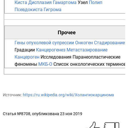
Киста
Дисплазия
Гамартома
Узел
Полип
Псевдокиста
Гигрома
Прочее
Гены опухолевой супрессии
Онкоген
Стадирование
Градации
Канцерогенез
Метастазирование
Канцероген
Исследования
Паранеопластические
феномены
МКБ-О
Список онкологических терминов
Источник:
https://ru.wikipedia.org/wiki/Холангиокарцинома
Статья №8708, опубликована 23 ноя 2019