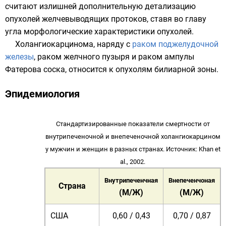
считают излишней дополнительную детализацию
опухолей желчевыводящих протоков, ставя во главу
угла морфологические характеристики опухолей.
Холангиокарцинома, наряду с
раком поджелудочной
железы
,
раком желчного пузыря
и
раком ампулы
Фатерова соска
, относится к опухолям билиарной зоны.
Эпидемиология
Стандартизированные показатели смертности от
внутрипеченочной и внепеченочной холангиокарцином
у мужчин и женщин в разных странах. Источник: Khan et
al., 2002.
Внутрипеченчная
Внепеченчоная
Страна
(М/Ж)
(М/Ж)
США
0,60 / 0,43
0,70 / 0,87