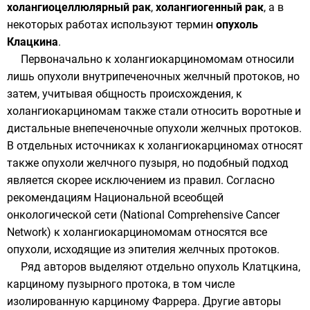
холангиоцеллюлярный рак
,
холангиогенный рак
, а в
некоторых работах используют термин
опухоль
Клацкина
.
Первоначально к холангиокарциномомам относили
лишь опухоли внутрипеченочных желчный протоков, но
затем, учитывая общность происхождения, к
холангиокарциномам также стали относить воротные и
дистальные внепеченочные опухоли желчных протоков.
В отдельных источниках к холангиокарциномах относят
также
опухоли желчного пузыря
, но подобный подход
является скорее исключением из правил. Согласно
рекомендациям Национальной всеобщей
онкологической сети (National Comprehensive Cancer
Network) к холангиокарциномомам относятся все
опухоли, исходящие из эпителия желчных протоков.
Ряд авторов выделяют отдельно опухоль Клатцкина,
карциному пузырного протока, в том числе
изолированную карциному Фаррера. Другие авторы