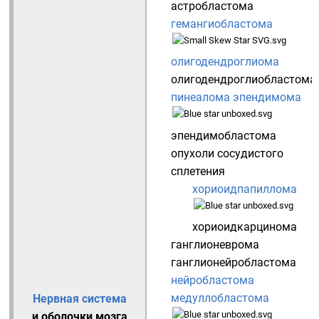
астробластома
гемангиобластома
олигодендроглиома
олигодендроглиобластома
пинеалома
эпендимома
эпендимобластома
опухоли сосудистого
сплетения
хориоидпапиллома
хориоидкарцинома
ганглионеврома
ганглионейробластома
нейробластома
медуллобластома
Нервная система
и оболочки мозга