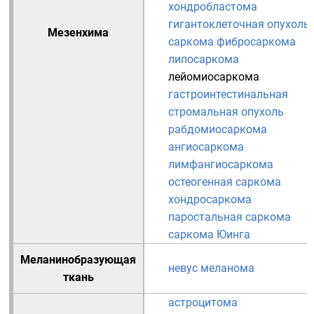
хондробластома
гигантоклеточная опухоль
Мезенхима
саркома
фибросаркома
липосаркома
лейомиосаркома
гастроинтестинальная
стромальная опухоль
рабдомиосаркома
ангиосаркома
лимфангиосаркома
остеогенная саркома
хондросаркома
паростальная саркома
саркома Юинга
Меланинобразующая
невус
меланома
ткань
астроцитома