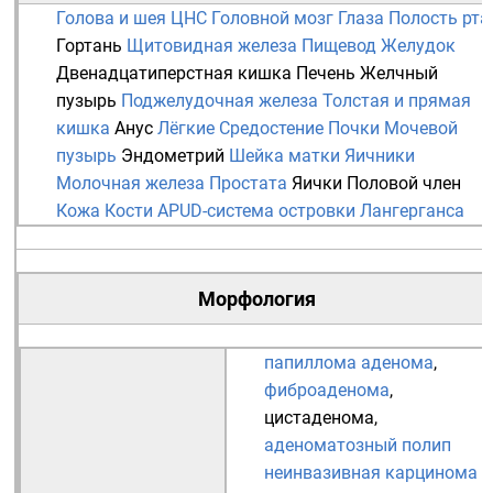
Голова и шея
ЦНС
Головной мозг
Глаза
Полость рта
Гортань
Щитовидная железа
Пищевод
Желудок
Двенадцатиперстная кишка
Печень
Желчный
пузырь
Поджелудочная железа
Толстая и прямая
кишка
Анус
Лёгкие
Средостение
Почки
Мочевой
пузырь
Эндометрий
Шейка матки
Яичники
Молочная железа
Простата
Яички
Половой член
Кожа
Кости
APUD-система
островки Лангерганса
Морфология
папиллома
аденома
,
фиброаденома
,
цистаденома
,
аденоматозный полип
неинвазивная карцинома