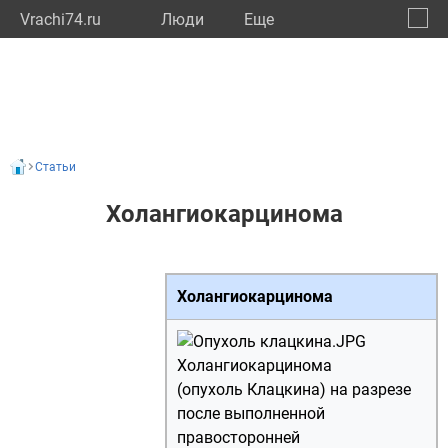
Vrachi74.ru
Люди
Eще
🔔
Челяб
🔍
Статьи
Холангиокарцинома
Холангиокарцинома
Холангиокарцинома
(опухоль Клацкина) на разрезе
после выполненной
правосторонней