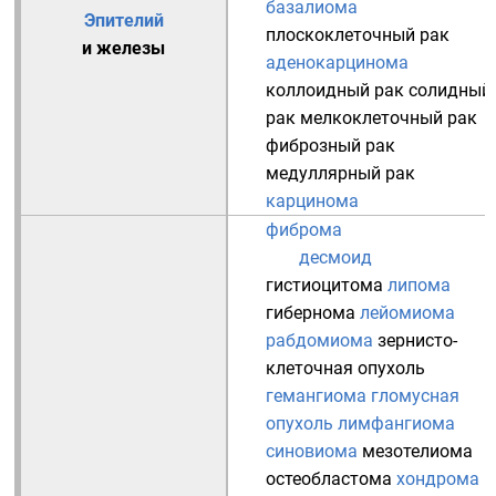
базалиома
Эпителий
плоскоклеточный рак
и
железы
аденокарцинома
коллоидный рак
солидный
рак
мелкоклеточный рак
фиброзный рак
медуллярный рак
карцинома
фиброма
десмоид
гистиоцитома
липома
гибернома
лейомиома
рабдомиома
зернисто-
клеточная опухоль
гемангиома
гломусная
опухоль
лимфангиома
синовиома
мезотелиома
остеобластома
хондрома