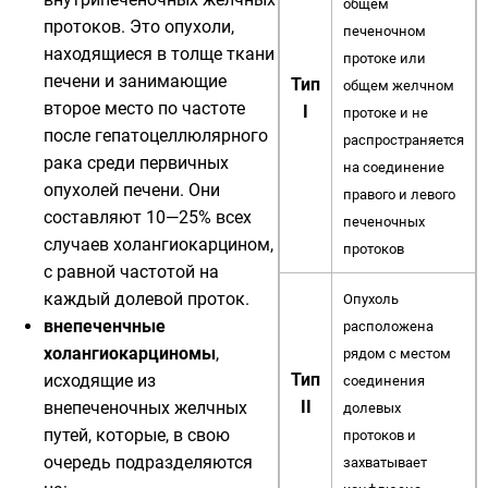
общем
протоков. Это опухоли,
печеночном
находящиеся в толще ткани
протоке или
печени и занимающие
Тип
общем желчном
второе место по частоте
I
протоке и не
после
гепатоцеллюлярного
распространяется
рака
среди первичных
на соединение
опухолей печени. Они
правого и левого
составляют 10—25% всех
печеночных
случаев холангиокарцином,
протоков
с равной частотой на
каждый долевой проток.
Опухоль
внепеченчные
расположена
холангиокарциномы
,
рядом с местом
Тип
исходящие из
соединения
II
внепеченочных
желчных
долевых
путей
, которые, в свою
протоков и
очередь подразделяются
захватывает