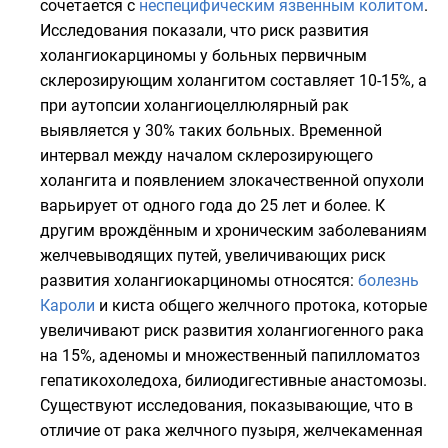
сочетается с
неспецифическим язвенным колитом
.
Исследования показали, что риск развития
холангиокарциномы у больных первичным
склерозирующим холангитом составляет 10-15%, а
при аутопсии холангиоцеллюлярный рак
выявляется у 30% таких больных. Временной
интервал между началом склерозирующего
холангита и появлением злокачественной опухоли
варьирует от одного года до 25 лет и более. К
другим врождённым и хроническим заболеваниям
желчевыводящих путей, увеличивающих риск
развития холангиокарциномы относятся:
болезнь
Кароли
и киста общего желчного протока, которые
увеличивают риск развития холангиогенного рака
на 15%, аденомы и множественный папилломатоз
гепатикохоледоха, билиодигестивные анастомозы.
Существуют исследования, показывающие, что в
отличие от рака желчного пузыря, желчекаменная