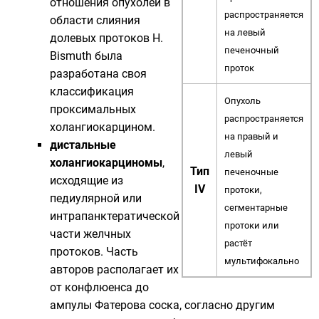
отношения опухолей в
распространяется
области слияния
на левый
долевых протоков H.
печеночный
Bismuth была
проток
разработана своя
классификация
Опухоль
проксимальных
распространяется
холангиокарцином.
на правый и
дистальные
левый
холангиокарциномы
,
Тип
печеночные
исходящие из
IV
протоки,
педиулярной или
сегментарные
интрапанктератической
протоки или
части желчных
растёт
протоков. Часть
мультифокально
авторов располагает их
от конфлюенса до
ампулы Фатерова соска, согласно другим