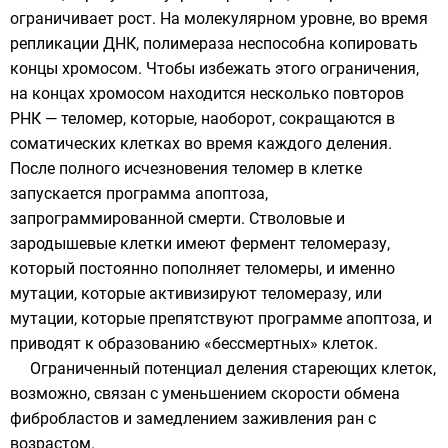
ограничивает рост. На молекулярном уровне, во время
репликации
ДНК
,
полимераза
неспособна копировать
концы хромосом. Чтобы избежать этого ограничения,
на концах хромосом находится несколько повторов
РНК
—
теломер
, которые, наоборот, сокращаются в
соматических клетках во время каждого деления.
После полного исчезновения теломер в клетке
запускается программа
апоптоза
,
запрограммированной смерти.
Стволовые
и
зародышевые клетки
имеют
фермент
теломеразу
,
который постоянно пополняет теломеры, и именно
мутации, которые активизируют теломеразу, или
мутации, которые препятствуют программе апоптоза, и
приводят к образованию «бессмертных» клеток.
Ограниченный
потенциал деления
стареющих клеток,
возможно, связан с уменьшением скорости обмена
фибробластов и замедлением заживления ран с
возрастом.