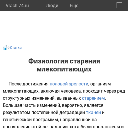
Vrachi74.ru
Люди
Eще
🔔
Челяб
🔍
Статьи
Физиология старения
млекопитающих
После достижения
половой зрелости
, организм
млекопитающих
, включая
человека
, проходит через ряд
структурных изменений, вызванных
старением
.
Большая часть изменений, вероятно, является
результатом постепенной деградации
тканей
и
генетической
программы, направленной на
преодоление этой деградации, хотя были предложены и