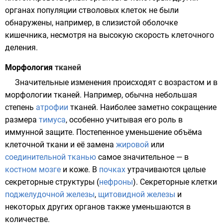
органах популяции стволовых клеток не были
обнаружены, например, в слизистой оболочке
кишечника, несмотря на высокую скорость клеточного
деления.
Морфология
тканей
Значительные изменения происходят с возрастом и в
морфологии тканей. Например, обычна небольшая
степень
атрофии
тканей. Наиболее заметно сокращение
размера
тимуса
, особенно учитывая его роль в
иммунной защите
. Постепенное уменьшение объёма
клеточной ткани и её замена
жировой
или
соединительной тканью
самое значительное — в
костном мозге
и
коже
. В
почках
утрачиваются целые
секреторные структуры (
нефроны
). Секреторные клетки
поджелудочной железы
,
щитовидной железы
и
некоторых других органов также уменьшаются в
количестве.