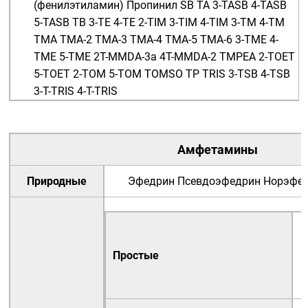
(фенилэтиламин)
Пропинил
SB
TA
3-TASB
4-TASB
5-TASB
TB
3-TE
4-TE
2-TIM
3-TIM
4-TIM
3-TM
4-TM
TMA
TMA-2
TMA-3
TMA-4
TMA-5
TMA-6
3-TME
4-
TME
5-TME
2T-MMDA-3a
4T-MMDA-2
TMPEA
2-TOET
5-TOET
2-TOM
5-TOM
TOMSO
TP
TRIS
3-TSB
4-TSB
3-T-TRIS
4-T-TRIS
Амфетамины
Природные
Эфедрин
Псевдоэфедрин
Норэфе
Простые