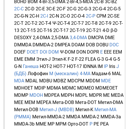
BOHD
BOM
4-Br-3,5-DMA
2-Br-4,5-MDA
2C-B
3C-BZ
2C-C
2C-D
2C-E
3C-E
2C-F
2C-G
2C-G-3
2C-G-4
2C-G-5
2C-G-N
2C-H
2C-I
2C-N
2C-O
2C-O-4
2C-P
CPM
2C-SE
2C-T
2C-T-2
2C-T-4
Ψ-2C-T-4
2C-T-7
2C-T-8
2C-T-9
2C-T-
13
2C-T-15
2C-T-16
2C-T-17
2C-T-19
2C-T-21
4-D
β-D
DESOXY
2,4-DMA
2,5-DMA
3,4-DMA
DMCPA
DME
DMMDA
DMMDA-2
DMPEA
DOAM
DOB
DOBU
DOC
DOEF
DOET
DOI
DOM
Ψ-DOM
DON
DOPR
E
EEE
EEM
EME
EMM
Этил-J
Этил-K
F-2
F-22
FLEA
G-3
G-4
G-5
G-N
Ганеша
HOT-2
HOT-7
HOT-17
IDNNA
IM
IP
Iris
J
(БДБ)
Лофофин
М (мескалин)
4-MA
Мадам-6
MAL
MDA
MDAL
MDBU
MDBZ
MDCPM
MDDM
MDE
MDHOET
MDIP
MDMA
MDMC
MDMEO
MDMEOET
MDMP
MDOH
MDPEA
MDPH
MDPL
MDPR
ME
MEDA
MEE
MEM
MEPEA
Мета-DOB
Мета-DOT
Метил-DMA
Метил-DOB
Метил-J (MBDB)
Метил-K
Метил-MA
(PMMA)
Метил-MMDA-2
MMDA
MMDA-2
MMDA-3a
MMDA-3b
MME
MP
MPM
Орто-DOT
P
PE
PEA