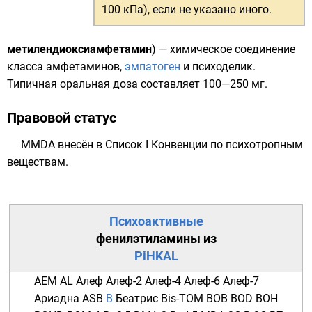
100 кПа)
, если не указано иного.
метилендиоксиамфетамин
) — химическое соединение
класса
амфетаминов
,
эмпатоген
и
психоделик
.
Типичная оральная доза составляет 100—250 мг.
Правовой статус
MMDA внесён в Список I
Конвенции по психотропным
веществам
.
Психоактивные
фенилэтиламины
из
PiHKAL
AEM
AL
Алеф
Алеф-2
Алеф-4
Алеф-6
Алеф-7
Ариадна
ASB
B
Беатрис
Bis-TOM
BOB
BOD
BOH