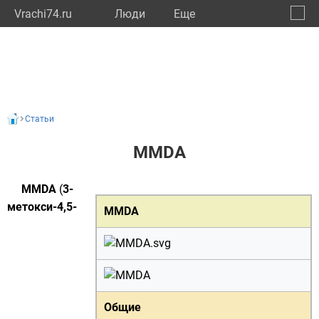
Vrachi74.ru
Люди
Eще
🔔
Челяб
🔍
Статьи
MMDA
MMDA
(
3-
метокси-4,5-
MMDA
Общие