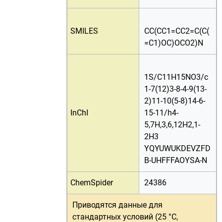
SMILES
CC(CC1=CC2=C(C(
=C1)OC)OCO2)N
1S/C11H15NO3/c
1-7(12)3-8-4-9(13-
2)11-10(5-8)14-6-
InChI
15-11/h4-
5,7H,3,6,12H2,1-
2H3
YQYUWUKDEVZFD
B-UHFFFAOYSA-N
ChemSpider
24386
Приводятся данные для
стандартных условий (25 °C,