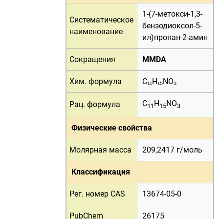
1-(7-метокси-1,3-
Систематическое
бензодиоксол-5-
наименование
ил)пропан-2-амин
Сокращения
MMDA
Хим. формула
C₁₁H₁₅NO₃
C
H
NO
Рац. формула
11
15
3
Физические свойства
Молярная масса
209,2417 г/
моль
Классификация
Рег. номер CAS
13674-05-0
PubChem
26175