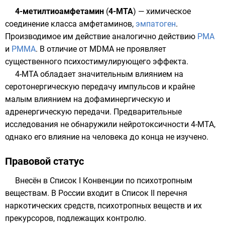
4-метилтиоамфетамин
(
4-MTA
) — химическое
соединение класса
амфетаминов
,
эмпатоген
.
Производимое им действие аналогично действию
PMA
и
PMMA
. В отличие от
MDMA
не проявляет
существенного
психостимулирующего
эффекта.
4-MTA обладает значительным влиянием на
серотонергическую передачу импульсов и крайне
малым влиянием на дофаминергическую и
адренергическую передачи. Предварительные
исследования не обнаружили нейротоксичности 4-MTA,
однако его влияние на человека до конца не изучено.
Правовой статус
Внесён в Список I
Конвенции по психотропным
веществам
. В России входит в
Список II
перечня
наркотических средств, психотропных веществ и их
прекурсоров, подлежащих контролю.