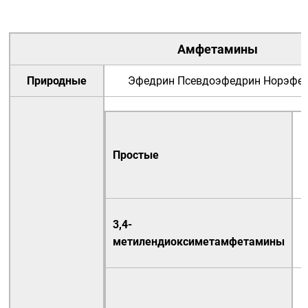
Амфетамины
Природные
Эфедрин
Псевдоэфедрин
Норэфе
Простые
3,4-
метилендиоксиметамфетамины