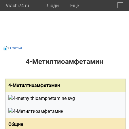
Vrachi74.ru
Люди
Eще
🔔
Челяб
🔍
Статьи
4-Метилтиоамфетамин
4-Метилтиоамфетамин
Общие