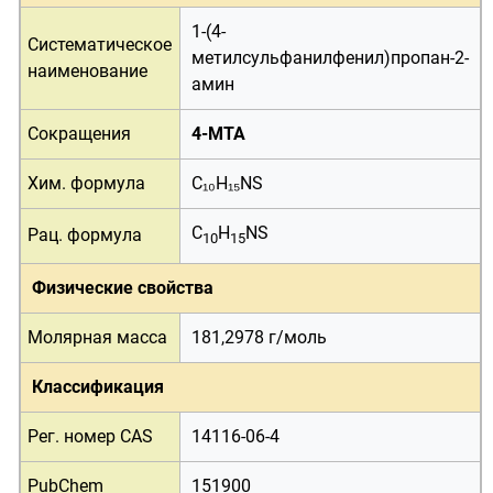
1-(4-
Систематическое
метилсульфанилфенил)пропан-2-
наименование
амин
Сокращения
4-MTA
Хим. формула
C₁₀H₁₅NS
C
H
NS
Рац. формула
10
15
Физические свойства
Молярная масса
181,2978 г/
моль
Классификация
Рег. номер CAS
14116-06-4
PubChem
151900