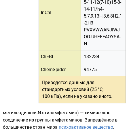
5-11-12(7-10)15-8-
14-11/h4-
InChI
5,7,9,13H,3,6,8H2,1
-2H3
PVXVWWANJIWJ
OO-UHFFFAOYSA-
N
ChEBI
132234
ChemSpider
94775
Приводятся данные для
стандартных условий (25 °C,
100 кПа)
, если не указано иного.
метилендиокси-N-этиламфетамин) — химическое
соединение из группы
амфетаминов
. Запрещённое в
большинстве стран мира
психоактивное вещество
,