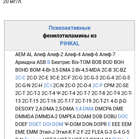
20 мг/л.
Психоактивные
фенилэтиламины
из
PiHKAL
AEM
AL
Алеф
Алеф-2
Алеф-4
Алеф-6
Алеф-7
Ариадна
ASB
B
Беатрис
Bis-TOM
BOB
BOD
BOH
BOHD
BOM
4-Br-3,5-DMA
2-Br-4,5-MDA
2C-B
3C-BZ
2C-C
2C-D
2C-E
3C-E
2C-F
2C-G
2C-G-3
2C-G-4
2C-G-5
2C-G-N
2C-H
2C-I
2C-N
2C-O
2C-O-4
2C-P
CPM
2C-SE
2C-T
2C-T-2
2C-T-4
Ψ-2C-T-4
2C-T-7
2C-T-8
2C-T-9
2C-T-
13
2C-T-15
2C-T-16
2C-T-17
2C-T-19
2C-T-21
4-D
β-D
DESOXY
2,4-DMA
2,5-DMA
3,4-DMA
DMCPA
DME
DMMDA
DMMDA-2
DMPEA
DOAM
DOB
DOBU
DOC
DOEF
DOET
DOI
DOM
Ψ-DOM
DON
DOPR
E
EEE
EEM
EME
EMM
Этил-J
Этил-K
F-2
F-22
FLEA
G-3
G-4
G-5