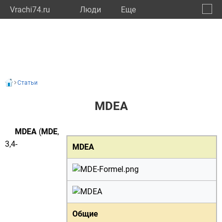
Vrachi74.ru
Люди
Eще
🔔
Челяб
🔍
Статьи
MDEA
MDEA
(
MDE
,
3,4-
MDEA
Общие