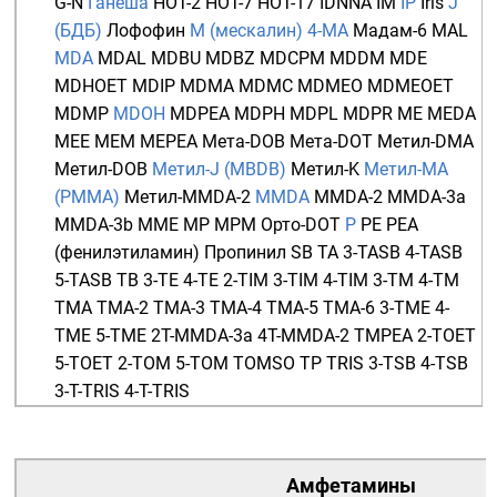
G-N
Ганеша
HOT-2
HOT-7
HOT-17
IDNNA
IM
IP
Iris
J
(БДБ)
Лофофин
М (мескалин)
4-MA
Мадам-6
MAL
MDA
MDAL
MDBU
MDBZ
MDCPM
MDDM
MDE
MDHOET
MDIP
MDMA
MDMC
MDMEO
MDMEOET
MDMP
MDOH
MDPEA
MDPH
MDPL
MDPR
ME
MEDA
MEE
MEM
MEPEA
Мета-DOB
Мета-DOT
Метил-DMA
Метил-DOB
Метил-J (MBDB)
Метил-K
Метил-MA
(PMMA)
Метил-MMDA-2
MMDA
MMDA-2
MMDA-3a
MMDA-3b
MME
MP
MPM
Орто-DOT
P
PE
PEA
(фенилэтиламин)
Пропинил
SB
TA
3-TASB
4-TASB
5-TASB
TB
3-TE
4-TE
2-TIM
3-TIM
4-TIM
3-TM
4-TM
TMA
TMA-2
TMA-3
TMA-4
TMA-5
TMA-6
3-TME
4-
TME
5-TME
2T-MMDA-3a
4T-MMDA-2
TMPEA
2-TOET
5-TOET
2-TOM
5-TOM
TOMSO
TP
TRIS
3-TSB
4-TSB
3-T-TRIS
4-T-TRIS
Амфетамины