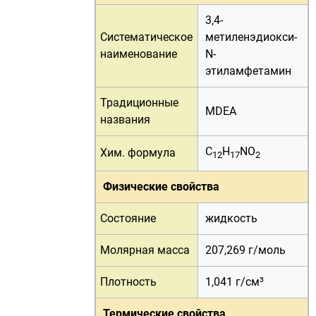
3,4-
Систематическое
метиленэдиокси-
наименование
N-
этиламфетамин
Традиционные
MDEA
названия
C
H
NO
Хим. формула
12
17
2
Физические свойства
Состояние
жидкость
Молярная масса
207,269 г/
моль
Плотность
1,041 г/см³
Термические свойства