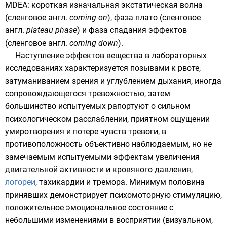
MDEA: короткая изначальная экстатическая волна
(сленговое
англ.
coming on
), фаза плато (сленговое
англ.
plateau phase
) и фаза спадания эффектов
(сленговое
англ.
coming down
).
Наступление эффектов вещества в лабораторных
исследованиях характеризуется позывами к рвоте,
затуманиванием зрения и углублением дыхания, иногда
сопровождающегося тревожностью, затем
большинство испытуемых рапортуют о сильном
психологическом расслаблении, приятном ощущении
умиротворения и потере чувств тревоги, в
противоположность объективно наблюдаемым, но не
замечаемым испытуемыми эффектам увеличения
двигательной активности и кровяного давления,
логореи
, тахикардии и тремора. Минимум половина
принявших демонстрирует психомоторную стимуляцию,
положительное эмоциональное состояние с
небольшими изменениями в восприятии (визуальном,