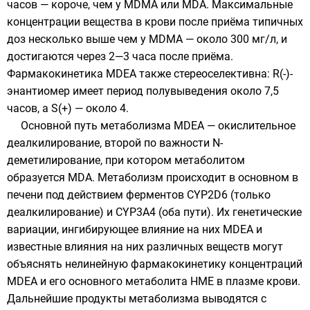
часов — короче, чем у MDMA или MDA. Максимальные
концентрации вещества в крови после приёма типичных
доз несколько выше чем у MDMA — около 300 мг/л, и
достигаются через 2—3 часа после приёма.
Фармакокинетика MDEA также стереоселективна: R(-)-
энантиомер
имеет период полувыведения около 7,5
часов, а S(+) — около 4.
Основной путь метаболизма MDEA —
окислительное
деалкилирование
, второй по важности
N-
деметилирование
, при котором метаболитом
образуется MDA. Метаболизм происходит в основном в
печени под действием
ферментов
CYP2D6
(только
деалкилирование) и
CYP3A4
(оба пути). Их генетические
вариации, ингибирующее влияние на них MDEA и
известные влияния на них различных веществ могут
объяснять нелинейную фармакокинетику концентраций
MDEA и его основного метаболита
HME
в плазме крови.
Дальнейшие продукты метаболизма выводятся с