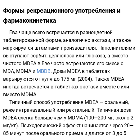
Формы рекреационного употребления и
фармакокинетика
Ева чаще всего встречается в разноцветной
таблетированной форме, аналогично экстази, и также
маркируется штампами производителя. Наполнителями
выступают
сорбит
,
целлюлоза
или
глюкоза
, а вместо
чистого MDEA в Еве часто встречаются его смеси с
MDA
,
MDMA
и
MBDB
. Дозы MDEA в таблетках
варьируются от нуля до 175 мг (2004). Также MDEA
иногда встречается в таблетках экcтази вместе с или
вместо MDMA.
Типичный способ употребления MDEA — оральный,
реже интраназальный или ректальный. Типичная доза
MDEA слегка больше чем у MDMA (100—200 мг, около 2
мг/кг). Психоделический эффект начинается через 20—
85 минут после орального приёма и длится от 3 до 5