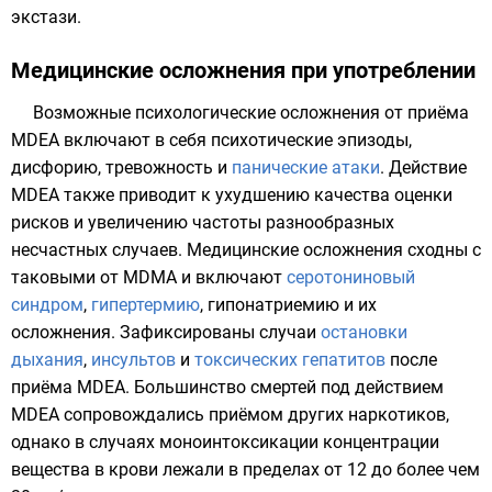
экстази.
Медицинские осложнения при употреблении
Возможные психологические осложнения от приёма
MDEA включают в себя психотические эпизоды,
дисфорию,
тревожность
и
панические атаки
. Действие
MDEA также приводит к ухудшению качества оценки
рисков и увеличению частоты разнообразных
несчастных случаев. Медицинские осложнения сходны с
таковыми от MDMA и включают
серотониновый
синдром
,
гипертермию
,
гипонатриемию
и их
осложнения. Зафиксированы случаи
остановки
дыхания
,
инсультов
и
токсических гепатитов
после
приёма MDEA. Большинство смертей под действием
MDEA сопровождались приёмом других наркотиков,
однако в случаях моноинтоксикации концентрации
вещества в крови лежали в пределах от 12 до более чем