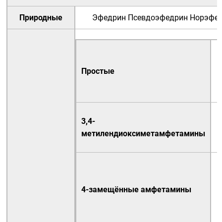
Природные
Эфедрин
Псевдоэфедрин
Норэфе
Простые
3,4-
метилендиоксиметамфетамины
4-замещённые амфетамины