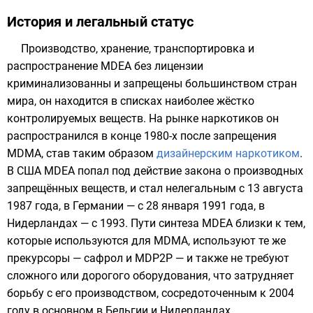
История и легальный статус
Производство, хранение, транспортировка и
распространение MDEA без лицензии
криминализованны и запрещены большинством стран
мира, он находится в списках наиболее жёстко
контролируемых веществ. На рынке наркотиков он
распространился в конце 1980-х после запрещения
MDMA, став таким образом
дизайнерским наркотиком
.
В США MDEA попал под действие закона о производных
запрещённых веществ, и стал нелегальным с 13 августа
1987 года, в Германии — с 28 января 1991 года, в
Нидерландах — с 1993. Пути синтеза MDEA близки к тем,
которые используются для MDMA, используют те же
прекурсоры —
сафрол
и
MDP2P
— и также не требуют
сложного или дорогого оборудования, что затрудняет
борьбу с его производством, сосредоточенным к 2004
году в основном в Бельгии и Нидерландах.