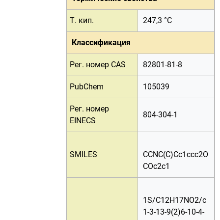
Т. кип.
247,3 °C
Классификация
Рег. номер CAS
82801-81-8
PubChem
105039
Рег. номер
804-304-1
EINECS
SMILES
CCNC(C)Cc1ccc2O
COc2c1
1S/C12H17NO2/c
1-3-13-9(2)6-10-4-