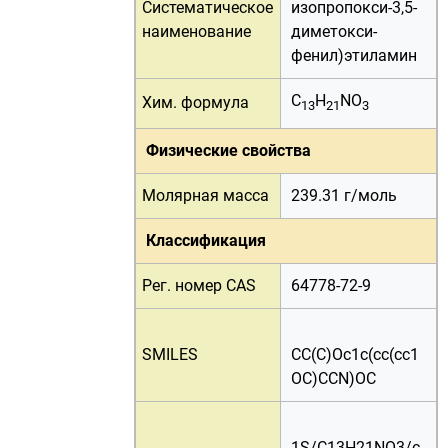
Систематическое
изопропокси-3,5-
наименование
диметокси-
фенил)этиламин
C
H
NO
Хим. формула
13
21
3
Физические свойства
Молярная масса
239.31 г/
моль
Классификация
Рег. номер CAS
64778-72-9
SMILES
CC(C)Oc1c(cc(cc1
OC)CCN)OC
1S/C13H21NO3/c