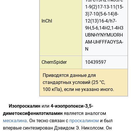
1-9(2)17-13-11(15-
3)7-10(5-6-14)8-
InChI
12(13)16-4/h7-
9H,5-6,14H2,1-4H3
UBNHYNYMUORH
AM-UHFFFAOYSA-
N
ChemSpider
10439597
Приводятся данные для
стандартных условий (25 °C,
100 кПа)
, если не указано иного.
Изопроскалин
или
4-изопропокси-3,5-
диметоксифенилэтиламин
является аналогом
мескалина
. Он тесно связан с
проскалином
и был
впервые синтезирован Дэвидом Э. Николсом. Он