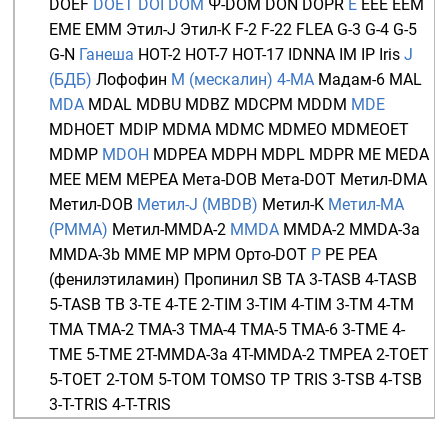
DOEF
DOET
DOI
DOM
Ψ-DOM
DON
DOPR
E
EEE
EEM
EME
EMM
Этил-J
Этил-K
F-2
F-22
FLEA
G-3
G-4
G-5
G-N
Ганеша
HOT-2
HOT-7
HOT-17
IDNNA
IM
IP
Iris
J
(БДБ)
Лофофин
М (мескалин)
4-MA
Мадам-6
MAL
MDA
MDAL
MDBU
MDBZ
MDCPM
MDDM
MDE
MDHOET
MDIP
MDMA
MDMC
MDMEO
MDMEOET
MDMP
MDOH
MDPEA
MDPH
MDPL
MDPR
ME
MEDA
MEE
MEM
MEPEA
Мета-DOB
Мета-DOT
Метил-DMA
Метил-DOB
Метил-J (MBDB)
Метил-K
Метил-MA
(PMMA)
Метил-MMDA-2
MMDA
MMDA-2
MMDA-3a
MMDA-3b
MME
MP
MPM
Орто-DOT
P
PE
PEA
(фенилэтиламин)
Пропинил
SB
TA
3-TASB
4-TASB
5-TASB
TB
3-TE
4-TE
2-TIM
3-TIM
4-TIM
3-TM
4-TM
TMA
TMA-2
TMA-3
TMA-4
TMA-5
TMA-6
3-TME
4-
TME
5-TME
2T-MMDA-3a
4T-MMDA-2
TMPEA
2-TOET
5-TOET
2-TOM
5-TOM
TOMSO
TP
TRIS
3-TSB
4-TSB
3-T-TRIS
4-T-TRIS