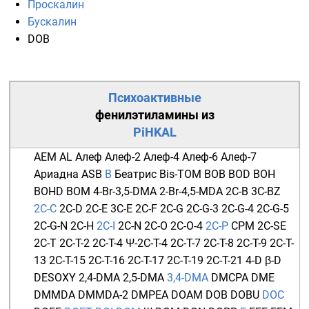
Проскалин
Бускалин
DOB
Психоактивные
фенилэтиламины
из
PiHKAL
AEM
AL
Алеф
Алеф-2
Алеф-4
Алеф-6
Алеф-7
Ариадна
ASB
B
Беатрис
Bis-TOM
BOB
BOD
BOH
BOHD
BOM
4-Br-3,5-DMA
2-Br-4,5-MDA
2C-B
3C-BZ
2C-C
2C-D
2C-E
3C-E
2C-F
2C-G
2C-G-3
2C-G-4
2C-G-5
2C-G-N
2C-H
2C-I
2C-N
2C-O
2C-O-4
2C-P
CPM
2C-SE
2C-T
2C-T-2
2C-T-4
Ψ-2C-T-4
2C-T-7
2C-T-8
2C-T-9
2C-T-
13
2C-T-15
2C-T-16
2C-T-17
2C-T-19
2C-T-21
4-D
β-D
DESOXY
2,4-DMA
2,5-DMA
3,4-DMA
DMCPA
DME
DMMDA
DMMDA-2
DMPEA
DOAM
DOB
DOBU
DOC