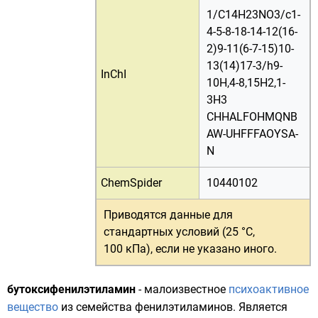
1/C14H23NO3/c1-
4-5-8-18-14-12(16-
2)9-11(6-7-15)10-
13(14)17-3/h9-
InChI
10H,4-8,15H2,1-
3H3
CHHALFOHMQNB
AW-UHFFFAOYSA-
N
ChemSpider
10440102
Приводятся данные для
стандартных условий (25 °C,
100 кПа)
, если не указано иного.
бутоксифенилэтиламин
- малоизвестное
психоактивное
вещество
из семейства
фенилэтиламинов
. Является