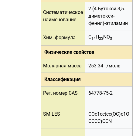
2-(4-Бутокси-3,5-
Систематическое
диметокси-
наименование
фенил)-этиламин
C
H
NO
Хим. формула
14
23
3
Физические свойства
Молярная масса
253.34 г/
моль
Классификация
Рег. номер CAS
64778-75-2
SMILES
COc1cc(cc(OC)c1O
CCCC)CCN