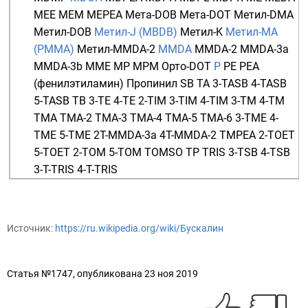
MEE
MEM
MEPEA
Мета-DOB
Мета-DOT
Метил-DMA
Метил-DOB
Метил-J (MBDB)
Метил-K
Метил-MA
(PMMA)
Метил-MMDA-2
MMDA
MMDA-2
MMDA-3a
MMDA-3b
MME
MP
MPM
Орто-DOT
P
PE
PEA
(фенилэтиламин)
Пропинил
SB
TA
3-TASB
4-TASB
5-TASB
TB
3-TE
4-TE
2-TIM
3-TIM
4-TIM
3-TM
4-TM
TMA
TMA-2
TMA-3
TMA-4
TMA-5
TMA-6
3-TME
4-
TME
5-TME
2T-MMDA-3a
4T-MMDA-2
TMPEA
2-TOET
5-TOET
2-TOM
5-TOM
TOMSO
TP
TRIS
3-TSB
4-TSB
3-T-TRIS
4-T-TRIS
Источник:
https://ru.wikipedia.org/wiki/Бускалин
Статья №1747, опубликована 23 ноя 2019