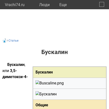
Vrachi74.ru
Люди
Eще
🔔
Челяб
🔍
Статьи
Бускалин
Бускалин
,
или
3,5-
Бускалин
диметокси-4-
Общие