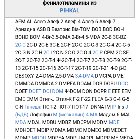
фенилэтиламины
из
PiHKAL
AEM
AL
Алеф
Алеф-2
Алеф-4
Алеф-6
Алеф-7
Ариадна
ASB
B
Беатрис
Bis-TOM
BOB
BOD
BOH
BOHD
BOM
4-Br-3,5-DMA
2-Br-4,5-MDA
2C-B
3C-BZ
2C-C
2C-D
2C-E
3C-E
2C-F
2C-G
2C-G-3
2C-G-4
2C-G-5
2C-G-N
2C-H
2C-I
2C-N
2C-O
2C-O-4
2C-P
CPM
2C-SE
2C-T
2C-T-2
2C-T-4
Ψ-2C-T-4
2C-T-7
2C-T-8
2C-T-9
2C-T-
13
2C-T-15
2C-T-16
2C-T-17
2C-T-19
2C-T-21
4-D
β-D
DESOXY
2,4-DMA
2,5-DMA
3,4-DMA
DMCPA
DME
DMMDA
DMMDA-2
DMPEA
DOAM
DOB
DOBU
DOC
DOEF
DOET
DOI
DOM
Ψ-DOM
DON
DOPR
E
EEE
EEM
EME
EMM
Этил-J
Этил-K
F-2
F-22
FLEA
G-3
G-4
G-5
G-N
Ганеша
HOT-2
HOT-7
HOT-17
IDNNA
IM
IP
Iris
J
(БДБ)
Лофофин
М (мескалин)
4-MA
Мадам-6
MAL
MDA
MDAL
MDBU
MDBZ
MDCPM
MDDM
MDE
MDHOET
MDIP
MDMA
MDMC
MDMEO
MDMEOET
MDMP
MDOH
MDPEA
MDPH
MDPL
MDPR
ME
MEDA