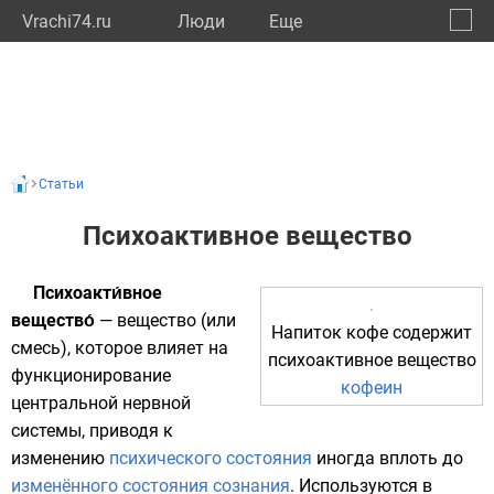
Vrachi74.ru
Люди
Eще
🔔
Челяб
🔍
Статьи
Психоактивное вещество
Психоакти́вное
вещество́
—
вещество
(или
Напиток
кофе
содержит
смесь
), которое влияет на
психоактивное вещество
функционирование
кофеин
центральной нервной
системы
, приводя к
изменению
психического состояния
иногда вплоть до
изменённого состояния сознания
. Используются в