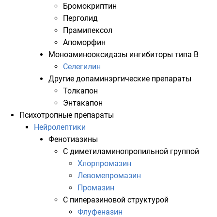
Бромокриптин
Перголид
Прамипексол
Апоморфин
Моноаминооксидазы ингибиторы
типа B
Селегилин
Другие допаминэргические препараты
Толкапон
Энтакапон
Психотропные препараты
Нейролептики
Фенотиазины
С диметиламинопропильной группой
Хлорпромазин
Левомепромазин
Промазин
С пиперазиновой структурой
Флуфеназин