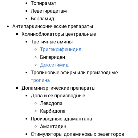
Топирамат
Леветирацетам
Бекламид
Антипаркинсонические препараты
Холиноблокаторы
центральные
Третичные
амины
Тригексифенидил
Бипериден
Дексетимид
Тропиновые эфиры или производные
тропина
Допаминэргические препараты
Допа
и её производные
Леводопа
Карбидопа
Производные
адамантана
Амантадин
Стимуляторы допаминовых рецепторов