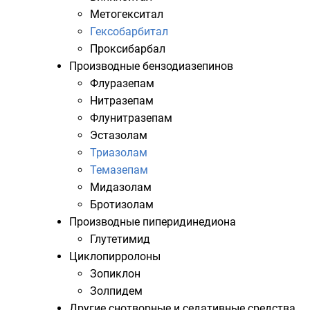
Метогекситал
Гексобарбитал
Проксибарбал
Производные
бензодиазепинов
Флуразепам
Нитразепам
Флунитразепам
Эстазолам
Триазолам
Темазепам
Мидазолам
Бротизолам
Производные пиперидинедиона
Глутетимид
Циклопирролоны
Зопиклон
Золпидем
Другие
снотворные
и
седативные средства