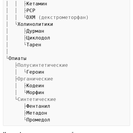
│  │  ├
Кетамин
│  │  ├
PCP
│  │  └
DXM
 (декстрометорфан)

│  └
Холинолитики
│     ├
Дурман
│     ├
Циклодол
│     └
Тарен
│

└
Опиаты
   ├Полусинтетические

   │  └
Героин
   ├Органические

   │  ├
Кодеин
   │  └
Морфин
   └Синтетические

      ├
Фентанил
      ├
Метадон
      └
Промедол