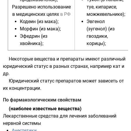
Разрешено использование
туе
,
кипарисе
,
в медицинских целях
в РФ
можжевельнике
);
Кодеин
(из
мака
);
Эвгенол
Морфин
(из
мака
);
(эугенол) (из
Эфедрин
(из
гвоздики
,
хвойника
);
корицы
);
Некоторые вещества и препараты имеют различный
юридический статус в разных странах, например
кат
и
др.
Юридический статус
препаратов
может зависеть от
их концентрации.
По фармакологическим свойствам
(наиболее известные вещества)
Лекарственные средства для лечения заболеваний
нервной системы
Анестетики