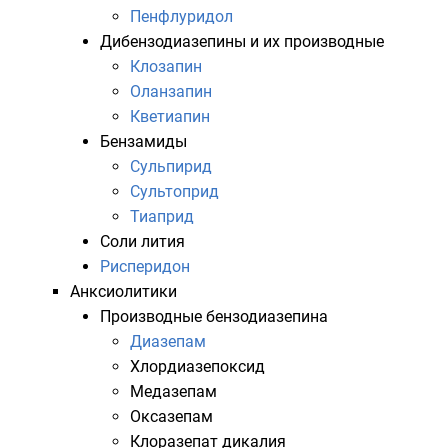
Пенфлуридол
Дибензодиазепины и их производные
Клозапин
Оланзапин
Кветиапин
Бензамиды
Сульпирид
Сультоприд
Тиаприд
Соли
лития
Рисперидон
Анксиолитики
Производные бензодиазепина
Диазепам
Хлордиазепоксид
Медазепам
Оксазепам
Клоразепат дикалия