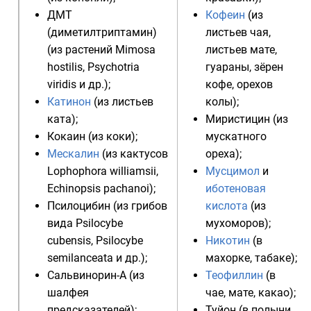
ДМТ
Кофеин
(из
(диметилтриптамин)
листьев
чая
,
(из растений
Mimosa
листьев
мате
,
hostilis
,
Psychotria
гуараны
, зёрен
viridis
и др.);
кофе
, орехов
Катинон
(из листьев
колы
);
ката
);
Миристицин
(из
Кокаин
(из
коки
);
мускатного
Мескалин
(из кактусов
ореха
);
Lophophora williamsii
,
Мусцимол
и
Echinopsis pachanoi
);
иботеновая
Псилоцибин
(из
грибов
кислота
(из
вида
Psilocybe
мухоморов
);
cubensis
,
Psilocybe
Никотин
(в
semilanceata
и др.);
махорке
,
табаке
);
Сальвинорин-А
(из
Теофиллин
(в
шалфея
чае
,
мате
, какао);
предсказателей
);
Туйон
(в
полыни
,