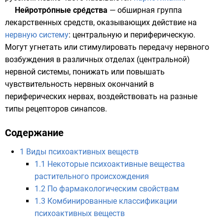
Нейротро́пные сре́дства
— обширная группа
лекарственных средств
, оказывающих действие на
нервную систему
:
центральную
и
периферическую
.
Могут угнетать или стимулировать передачу нервного
возбуждения в различных отделах (центральной)
нервной системы, понижать или повышать
чувствительность
нервных окончаний
в
периферических нервах, воздействовать на разные
типы
рецепторов
синапсов
.
Содержание
1
Виды психоактивных веществ
1.1
Некоторые психоактивные вещества
растительного происхождения
1.2
По фармакологическим свойствам
1.3
Комбинированные классификации
психоактивных веществ