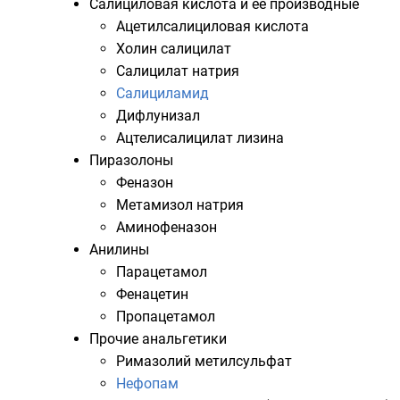
Салициловая кислота
и её производные
Ацетилсалициловая кислота
Холин салицилат
Салицилат натрия
Салициламид
Дифлунизал
Ацтелисалицилат лизина
Пиразолоны
Феназон
Метамизол натрия
Аминофеназон
Анилины
Парацетамол
Фенацетин
Пропацетамол
Прочие анальгетики
Римазолий метилсульфат
Нефопам