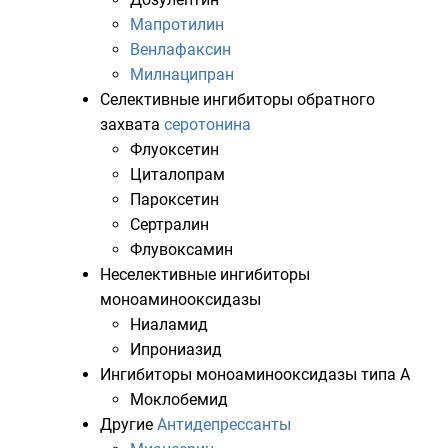
Мапротилин
Венлафаксин
Милнаципран
Селективные ингибиторы обратного
захвата
серотонина
Флуоксетин
Циталопрам
Пароксетин
Сертралин
Флувоксамин
Неселективные
ингибиторы
моноаминооксидазы
Ниаламид
Ипрониазид
Ингибиторы моноаминооксидазы
типа A
Моклобемид
Другие
Антидепрессанты