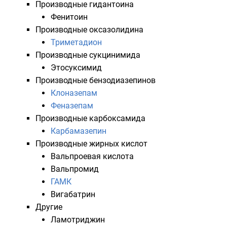
Производные
гидантоина
Фенитоин
Производные
оксазолидина
Триметадион
Производные
сукцинимида
Этосуксимид
Производные
бензодиазепинов
Клоназепам
Феназепам
Производные
карбоксамида
Карбамазепин
Производные жирных кислот
Вальпроевая кислота
Вальпромид
ГАМК
Вигабатрин
Другие
Ламотриджин