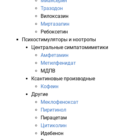
Миансерин
Тразодон
Вилоксазин
Миртазапин
Ребоксетин
Психостимуляторы
и
ноотропы
Центральные
симпатомиметики
Амфетамин
Метилфенидат
МДПВ
Ксантиновые производные
Кофеин
Другие
Меклофеноксат
Пиритинол
Пирацетам
Цитиколин
Идебенон