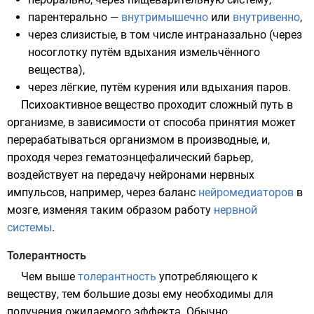
парентерально —
внутримышечно
или
внутривенно
,
через слизистые, в том числе интраназально (через
носоглотку путём вдыхания измельчённого
вещества),
через лёгкие, путём курения или вдыхания паров.
Психоактивное вещество проходит сложный путь в
организме, в зависимости от способа принятия может
перерабатываться организмом в производные, и,
проходя через
гематоэнцефалический барьер
,
воздействует на передачу
нейронами
нервных
импульсов, например, через баланс
нейромедиаторов
в
мозге, изменяя таким образом работу
нервной
системы
.
Толерантность
Чем выше
толерантность
употребляющего к
веществу, тем большие дозы ему необходимы для
получения ожидаемого эффекта. Обычно