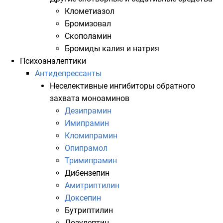
Клометиазол
Бромизовал
Скополамин
Бромиды
калия и натрия
Психоаналептики
Антидепрессанты
Неселективные
ингибиторы
обратного
захвата моноаминов
Дезипрамин
Имипрамин
Кломипрамин
Опипрамол
Тримипрамин
Дибензепин
Амитриптилин
Доксепин
Бутриптилин
Дозулептин