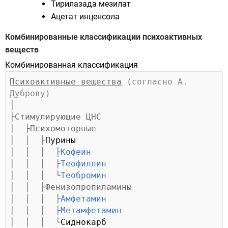
Тирилазада мезилат
Ацетат инценсола
Комбинированные классификации психоактивных
веществ
Комбинированная классификация
Психоактивные вещества
(согласно А. 
Дуброву)
│

├Стимулирующие ЦНС

│  ├Психомоторные

│  │  ├
Пурины
│  │  │  ├
Кофеин
│  │  │  ├
Теофиллин
│  │  │  └
Теобромин
│  │  ├Фенизопропиламины

│  │  │  ├
Амфетамин
│  │  │  ├
Метамфетамин
│  │  │  └
Сиднокарб