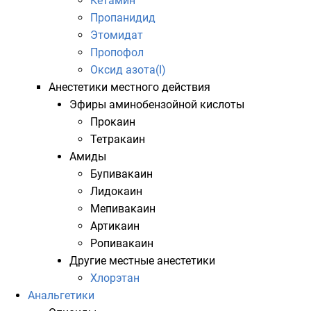
Кетамин
Пропанидид
Этомидат
Пропофол
Оксид азота(I)
Анестетики местного действия
Эфиры аминобензойной кислоты
Прокаин
Тетракаин
Амиды
Бупивакаин
Лидокаин
Мепивакаин
Артикаин
Ропивакаин
Другие местные анестетики
Хлорэтан
Анальгетики