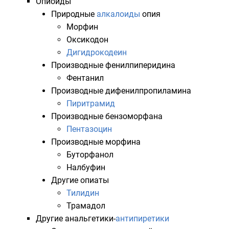
Опиоиды
Природные
алкалоиды
опия
Морфин
Оксикодон
Дигидрокодеин
Производные фенилпиперидина
Фентанил
Производные дифенилпропиламина
Пиритрамид
Производные бензоморфана
Пентазоцин
Производные
морфина
Буторфанол
Налбуфин
Другие опиаты
Тилидин
Трамадол
Другие анальгетики-
антипиретики