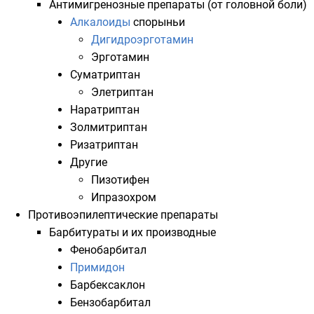
Антимигренозные препараты (от головной боли)
Алкалоиды
спорыньи
Дигидроэрготамин
Эрготамин
Суматриптан
Элетриптан
Наратриптан
Золмитриптан
Ризатриптан
Другие
Пизотифен
Ипразохром
Противоэпилептические препараты
Барбитураты
и их производные
Фенобарбитал
Примидон
Барбексаклон
Бензобарбитал