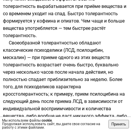
толерантность вырабатывается при приёме вещества и
со временем уходит на спад. Быстро толерантность
формируется у кофеина и опиатов. Чем чаще и больше
вещества употребляется — тем быстрее растёт
толерантность.
Своеобразной толерантностью обладают
классические психоделики (ЛСД, псилоцибин,
мескалин) — при приеме одного из этих веществ
толерантность возрастает очень быстро, буквально
через несколько часов после начала действия, но
полностью спадает приблизительно за неделю. Более
того, для психоделиков характерна
кросстолерантность; к примеру, прием псилоцибина на
следующий день после приема ЛСД, в зависимости от
индивидуальной восприимчивости и количества
вещества, либо вообще не даст никакого эффекта, либо
Мы используем файлы
cookie
.
эффект будет значительно снижен и непродолжителен.
Принять
Продолжая использовать сайт, вы даете свое согласие на
работу с этими файлами.
Кросстолерантность психоделиков также полностью