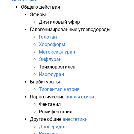
Общего действия
Эфиры
Диэтиловый эфир
Галогенизированные
углеводороды
Галотан
Хлороформ
Метоксифлуран
Энфлуран
Трихлороэтилен
Изофлуран
Барбитураты
Тиопентал натрия
Наркотические
анальгетики
Фентанил
Ремифентанил
Другие общие
анестетики
Дроперидол