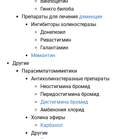
Винпоцетин
Гинкго билоба
Препараты для лечения
деменции
Ингибиторы холинэстеразы
Донепезил
Ривастигмин
Галантамин
Мемантин
Другие
Парасимпатомиметики
Антихолинэстеразные препараты
Неостигмина бромид
Пиридостигмина бромид
Дистигмина бромид
Амбенония хлорид
Холина эфиры
Карбахол
Другие