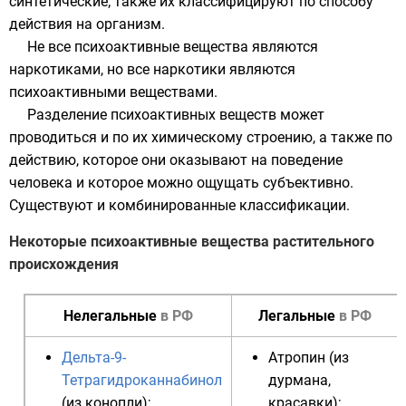
синтетические; также их классифицируют по способу
действия на организм.
Не все психоактивные вещества являются
наркотиками, но все наркотики являются
психоактивными веществами.
Разделение психоактивных веществ может
проводиться и по их химическому строению, а также по
действию, которое они оказывают на поведение
человека и которое можно ощущать субъективно.
Существуют и комбинированные классификации.
Некоторые психоактивные вещества растительного
происхождения
Нелегальные
в РФ
Легальные
в РФ
Дельта-9-
Атропин
(из
Тетрагидроканнабинол
дурмана
,
(из
конопли
);
красавки
);