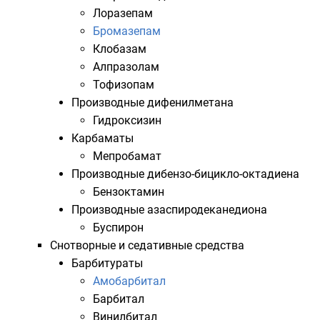
Лоразепам
Бромазепам
Клобазам
Алпразолам
Тофизопам
Производные
дифенилметана
Гидроксизин
Карбаматы
Мепробамат
Производные дибензо-бицикло-октадиена
Бензоктамин
Производные азаспиродеканедиона
Буспирон
Снотворные
и
седативные средства
Барбитураты
Амобарбитал
Барбитал
Винилбитал