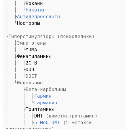
│  │  ├
Кокаин
│  │  └
Никотин
│  ├
Антидепрессанты
│  └
Ноотропы
│

├Гиперстимуляторы (психоделики)

│  ├Эмпатогены

│  │  └
MDMA
│  ├
Фенэтиламины
│  │  ├
2C-B
│  │  ├
DOB
│  │  └DOET

│  └Индольные

│     ├Бета-карболины

│     │  ├
Гармин
│     │  └
Гармалин
│     ├
Триптамины
│     │  ├
DMT
 (диметилтриптамин)

│     │  ├
5-MeO-DMT
 (5-метокси-