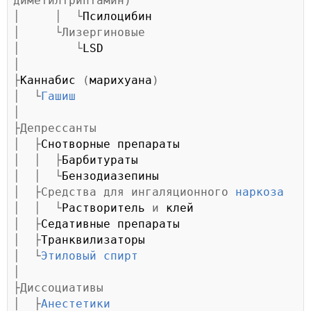
диметилтриптамин)

│     │  └
Псилоцибин
│     └Лизергиновые

│        └
LSD
│

├
Каннабис
 (
марихуана
)

│  └
Гашиш
│

├Депрессанты

│  ├
Снотворные препараты
│  │  ├
Барбитураты
│  │  └
Бензодиазепины
│  ├Средства для ингаляционного 
наркоза
│  │  └
Растворитель
 и 
клей
│  ├
Седативные препараты
│  ├
Транквилизаторы
│  └
Этиловый спирт
│

├Диссоциативы

│  ├
Анестетики