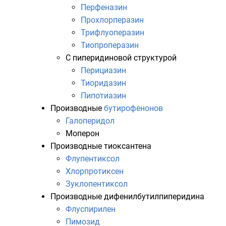
Перфеназин
Прохлорперазин
Трифлуоперазин
Тиопроперазин
С пиперидиновой структурой
Перициазин
Тиоридазин
Пипотиазин
Производные
бутирофенонов
Галоперидол
Моперон
Производные
тиоксантена
Флупентиксол
Хлорпротиксен
Зуклопентиксол
Производные
дифенилбутилпиперидина
Флуспирилен
Пимозид