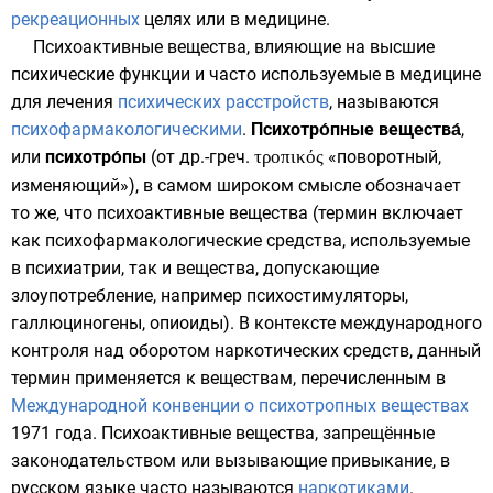
рекреационных
целях или в медицине.
Психоактивные вещества, влияющие на высшие
психические функции и часто используемые в медицине
для лечения
психических расстройств
, называются
психофармакологическими
.
Психотро́пные вещества́
,
или
психотро́пы
(от
др.-греч.
τροπικός
«поворотный,
изменяющий»), в самом широком смысле обозначает
то же, что психоактивные вещества (термин включает
как психофармакологические средства, используемые
в психиатрии, так и вещества, допускающие
злоупотребление, например
психостимуляторы
,
галлюциногены
,
опиоиды
). В контексте международного
контроля над оборотом наркотических средств, данный
термин применяется к веществам, перечисленным в
Международной конвенции о психотропных веществах
1971 года. Психоактивные вещества, запрещённые
законодательством или вызывающие привыкание, в
русском языке часто называются
наркотиками
.