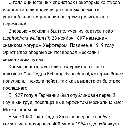
О
галлюциногенных
свойствах некоторых кактусов
издавна знали индейцы различных племён и
употребляли эти растения во время религиозных
церемоний.
Впервые мескалин был получен из кактуса
пейот
(
Lophophora williamsii
)
23 ноября
1897
немецким
химиком
Артуром Хеффтером
. Позднее, в
1919 году
Эрнст Спаз
впервые синтезировал мескалин
химическим путем.
Кроме пейота, мескалин содержится также в
кактусах Сан-Педро
Echinopsis pachanoi
, которые более
популярны, нежели пейот, так как вырастают быстрее
последнего.
В
1927 году
в Германии был опубликован первый
научный труд, посвященный эффектам мескалина «Der
Meskalinrausch».
В мае
1953 года
Олдос Хаксли
впервые пробует
мескалин в дозировке 400 мг и в
1954 году
публикует