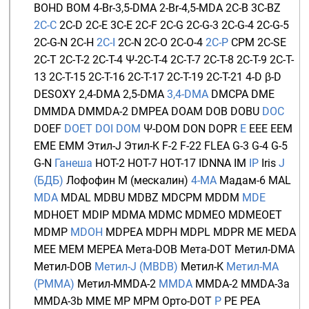
BOHD
BOM
4-Br-3,5-DMA
2-Br-4,5-MDA
2C-B
3C-BZ
2C-C
2C-D
2C-E
3C-E
2C-F
2C-G
2C-G-3
2C-G-4
2C-G-5
2C-G-N
2C-H
2C-I
2C-N
2C-O
2C-O-4
2C-P
CPM
2C-SE
2C-T
2C-T-2
2C-T-4
Ψ-2C-T-4
2C-T-7
2C-T-8
2C-T-9
2C-T-
13
2C-T-15
2C-T-16
2C-T-17
2C-T-19
2C-T-21
4-D
β-D
DESOXY
2,4-DMA
2,5-DMA
3,4-DMA
DMCPA
DME
DMMDA
DMMDA-2
DMPEA
DOAM
DOB
DOBU
DOC
DOEF
DOET
DOI
DOM
Ψ-DOM
DON
DOPR
E
EEE
EEM
EME
EMM
Этил-J
Этил-K
F-2
F-22
FLEA
G-3
G-4
G-5
G-N
Ганеша
HOT-2
HOT-7
HOT-17
IDNNA
IM
IP
Iris
J
(БДБ)
Лофофин
М (мескалин)
4-MA
Мадам-6
MAL
MDA
MDAL
MDBU
MDBZ
MDCPM
MDDM
MDE
MDHOET
MDIP
MDMA
MDMC
MDMEO
MDMEOET
MDMP
MDOH
MDPEA
MDPH
MDPL
MDPR
ME
MEDA
MEE
MEM
MEPEA
Мета-DOB
Мета-DOT
Метил-DMA
Метил-DOB
Метил-J (MBDB)
Метил-K
Метил-MA
(PMMA)
Метил-MMDA-2
MMDA
MMDA-2
MMDA-3a
MMDA-3b
MME
MP
MPM
Орто-DOT
P
PE
PEA