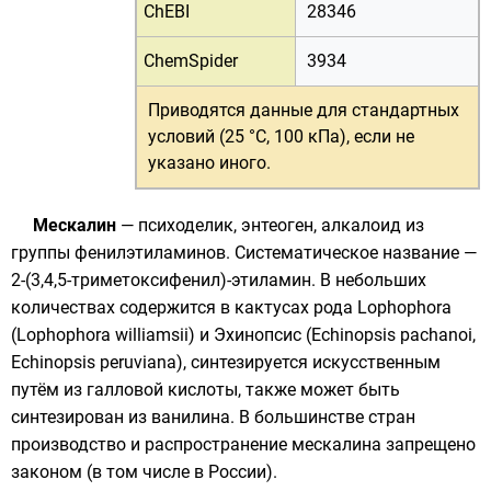
ChEBI
28346
ChemSpider
3934
Приводятся данные для
стандартных
условий (25 °C, 100 кПа)
, если не
указано иного.
Мескалин
—
психоделик
,
энтеоген
,
алкалоид
из
группы
фенилэтиламинов
. Систематическое название —
2-(3,4,5-триметоксифенил)-этиламин
. В небольших
количествах содержится в кактусах рода
Lophophora
(Lophophora williamsii) и
Эхинопсис
(
Echinopsis pachanoi
,
Echinopsis peruviana
), синтезируется искусственным
путём из
галловой кислоты
, также может быть
синтезирован из
ванилина
. В большинстве стран
производство и распространение мескалина запрещено
законом
(в том числе в
России
).