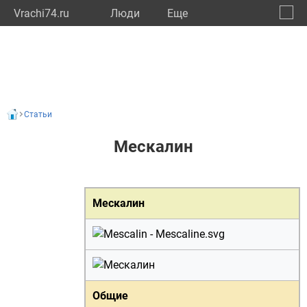
Vrachi74.ru
Люди
Eще
🔔
Челяб
🔍
Статьи
Мескалин
Мескалин
Общие