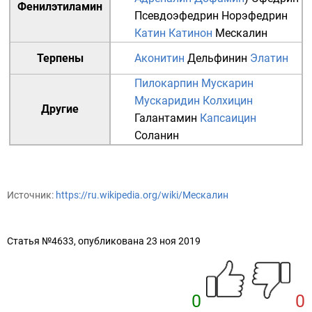
Фенилэтиламин
Псевдоэфедрин
Норэфедрин
Катин
Катинон
Мескалин
Терпены
Аконитин
Дельфинин
Элатин
Пилокарпин
Мускарин
Мускаридин
Колхицин
Другие
Галантамин
Капсаицин
Соланин
Источник:
https://ru.wikipedia.org/wiki/Мескалин
Статья №4633, опубликована 23 ноя 2019
0
0