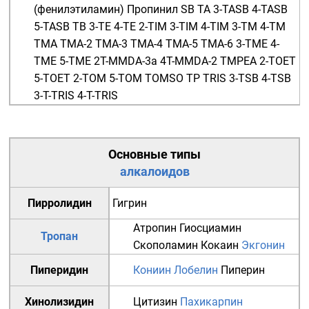
(фенилэтиламин)
Пропинил
SB
TA
3-TASB
4-TASB
5-TASB
TB
3-TE
4-TE
2-TIM
3-TIM
4-TIM
3-TM
4-TM
TMA
TMA-2
TMA-3
TMA-4
TMA-5
TMA-6
3-TME
4-
TME
5-TME
2T-MMDA-3a
4T-MMDA-2
TMPEA
2-TOET
5-TOET
2-TOM
5-TOM
TOMSO
TP
TRIS
3-TSB
4-TSB
3-T-TRIS
4-T-TRIS
Основные типы
алкалоидов
Пирролидин
Гигрин
Атропин
Гиосциамин
Тропан
Скополамин
Кокаин
Экгонин
Пиперидин
Кониин
Лобелин
Пиперин
Хинолизидин
Цитизин
Пахикарпин