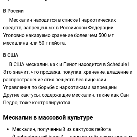
В России
Мескалин находится в списке I наркотических
средств, запрещенных в
Российской Федерации
.
Уголовно наказуемо хранение более чем 500 мг
мескалина или 50 г
пейота
.
В США
В США мескалин, как и
Пейот
находится в Sсhedule I.
Это значит, что продажа, покупка, хранение, владение и
распространение этих веществ без лицензии
Управления по борьбе с наркотиками
запрещены.
Другие кактусы, содержащие мескалин, такие как
Сан
Педро
, тоже контролируются.
Мескалин в массовой культуре
Мескалин, полученный из кактусов пейота
(Lophophora williamsii) — одно из трёх психотропных