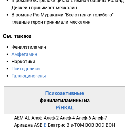
В романе «Стрелок» цикла «
Тёмная башня
»
Роланд
Дискейн
принимает мескалин.
В романе Рю Мураками "Все оттенки голубого"
главные герои принимали мескалин.
См. также
Фенилэтиламин
Амфетамин
Наркотики
Психоделики
Галлюциногены
Психоактивные
фенилэтиламины
из
PiHKAL
AEM
AL
Алеф
Алеф-2
Алеф-4
Алеф-6
Алеф-7
Ариадна
ASB
B
Беатрис
Bis-TOM
BOB
BOD
BOH