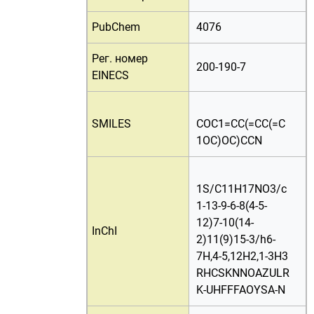
PubChem
4076
Рег. номер
200-190-7
EINECS
SMILES
COC1=CC(=CC(=C
1OC)OC)CCN
1S/C11H17NO3/c
1-13-9-6-8(4-5-
12)7-10(14-
InChI
2)11(9)15-3/h6-
7H,4-5,12H2,1-3H3
RHCSKNNOAZULR
K-UHFFFAOYSA-N