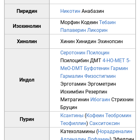
Пиридин
Никотин
Анабазин
Морфин
Кодеин
Тебаин
Изохинолин
Папаверин
Ликорин
Хинолин
Хинин
Хинидин
Эхинопсин
Серотонин
Псилоцин
Псилоцибин
ДМТ
4-HO-MET
5-
MeO-DMT
Буфотенин
Гармин
Гармалин
Физостигмин
Индол
Эрготамин
Эргометрин
Иохимбин
Резерпин
Митрагинин
Ибогаин
Стрихнин
Бруцин
Ксантины
(
Кофеин
Теобромин
Пурин
Теофиллин
)
Сакситоксин
Катехоламины
(
Норадреналин
Адреналин
Дофамин
)
Эфедрин