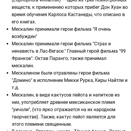
веществ, к применению которых прибег Дон Хуан во
время обучения
Карлоса Кастанеды
, что описано в
его книгах.
Мескалин принимали герои фильма "Я очень
возбужден"
Мескалин принимали герои фильма "
Страх и
ненависть в Лас-Вегасе
." Главный герой фильма "
99
Франков
": Октав Паранго, также принимал
мескалин.
Мескалином были отравлены герои фильма
"
Домино
" в исполнении
Микки Рурка
,
Kиры Найтли
и
т.д.
Мескалин, в виде кактусов пейота и напитков из
них, употребляет древнее мексиканское племя
"
уичоли
", (что ярко отражается на их народном
творчестве). Также, кактус пейот является для
этого племени священным.