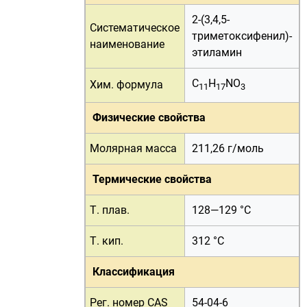
2-(3,4,5-
Систематическое
триметоксифенил)-
наименование
этиламин
C
H
NO
Хим. формула
11
17
3
Физические свойства
Молярная масса
211,26 г/
моль
Термические свойства
Т. плав.
128—129 °C
Т. кип.
312 °C
Классификация
Рег. номер CAS
54-04-6