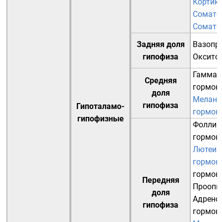
Кортик
Сомато
Сомато
Задняя доля
Вазопр
гипофиза
Оксито
Гамма-
Средняя
гормон
доля
Мелано
гипофиза
Гипоталамо-
гормон
гипофизные
Фоллик
гормон
Лютеин
гормон
гормон
Передняя
Проопи
доля
Адрено
гипофиза
гормон