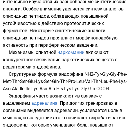
интенсивно изучаются их разнообразные синтетические
аналоги. Особое внимание уделяется синтезу аналогов
опиоидных пептидов, обладающих повышенной
устойчивостью к действию протеолитических
ферментов. Некоторые синтетические аналоги
опиоидных пептидов проявляют морфиноподобную
активность при периферическом введении.
Механизмы опиатной
наркомании
включают
конкурентное связывание наркотических веществ с
рецепторами эндорфинов.
Структурная формула эндорфина
NH2
-
Tyr
-
Gly
-Gly-
Phe
-
Met
-
Thr
-
Ser
-
Glu
-
Lys
-Ser-
Gln
-Thr-
Pro
-
Leu
-
Val
-Thr-Leu-Phe-Lys-
Asn
-
Ala
-
Ile
-Ile-Lys-Asn-Ala-
His
-Lys-Lys-Gly-Gln-
COOH
Эндорфины часто возникают «в связке» с
выделением
адреналина
. При долгих тренировках в
организме выделяется адреналин, усиливается боль в
мышцах, и вследствие этого начинают вырабатываться
эндорфины, которые уменьшают боль, повышают