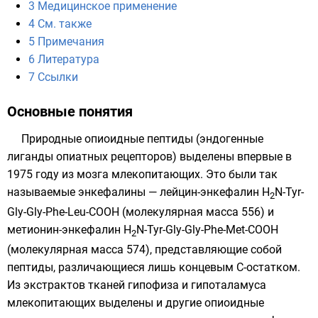
3
Медицинское применение
4
См. также
5
Примечания
6
Литература
7
Ссылки
Основные понятия
Природные опиоидные
пептиды
(эндогенные
лиганды опиатных рецепторов) выделены впервые в
1975 году
из мозга млекопитающих. Это были так
называемые энкефалины — лейцин-энкефалин H
N-Tyr-
2
Gly-Gly-Phe-Leu-COOH (молекулярная масса 556) и
метионин-энкефалин H
N-Tyr-Gly-Gly-Phe-Met-COOH
2
(молекулярная масса 574), представляющие собой
пептиды, различающиеся лишь концевым С-остатком.
Из экстрактов тканей гипофиза и гипоталамуса
млекопитающих выделены и другие опиоидные