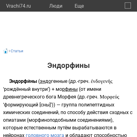
Vrachi74.ru
Люди
Eще
🔔
Челяб
🔍
Статьи
Эндорфины
Эндорфи́ны
(
эндо
генные (
др.-греч.
ἐνδογενής
‘рождённый внутри’) + мо
рфины
(от имени
древнегреческого бога
Морфея
(
др.-греч.
Μορφεύς
‘формирующий [сны]’)) — группа
полипептидных
химических соединений
, по способу действия сходных с
опиатами
(морфиноподобными соединениями),
которые естественным путём вырабатываются в
нейронах
головного мозга
и обладают способностью