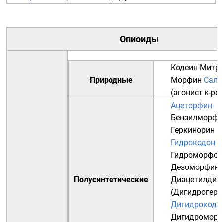
Опиоиды
Кодеин
Митр
Природные
Морфин
Саль
(агонист κ-ре
Ацеторфин
Бензилморф
Геркинорин
Г
Гидрокодон
Гидроморфо
Дезоморфин
Полусинтетические
Диацетилдиг
(Дигидрогеро
Дигидрокоде
Дигидромор