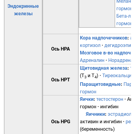
Мелано
Эндокринные
гормон
железы
Бета-л
гормон
Кора надпочечников
:
а
кортизол
·
дегидроэпиа
Ось HPA
Мозговое в-во надпоч
Адреналин
·
Норадрена
Щитовидная железа
:
т
(
T
и
T
)
·
Тиреокальци
3
4
Ось HPT
Паращитовидные
:
Пар
гормон
Яички
:
тестостерон
·
Ан
гормон
·
ингибин
Яичники
:
эстрадиол
Ось HPG
активин и ингибин
·
рел
(беременность)