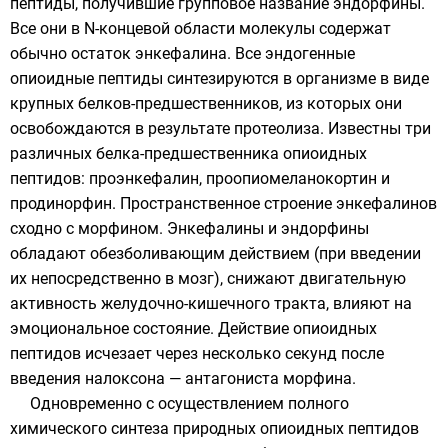
пептиды, получившие групповое название эндорфины.
Все они в N-концевой области молекулы содержат
обычно остаток энкефалина. Все эндогенные
опиоидные пептиды синтезируются в организме в виде
крупных белков-предшественников, из которых они
освобождаются в результате
протеолиза
. Известны три
различных белка-предшественника опиоидных
пептидов: проэнкефалин, проопиомеланокортин и
продинорфин. Пространственное строение энкефалинов
сходно с
морфином
. Энкефалины и эндорфины
обладают обезболивающим действием (при введении
их непосредственно в мозг), снижают двигательную
активность желудочно-кишечного тракта, влияют на
эмоциональное состояние. Действие опиоидных
пептидов исчезает через несколько секунд после
введения
налоксона
— антагониста морфина.
Одновременно с осуществлением полного
химического синтеза природных опиоидных пептидов