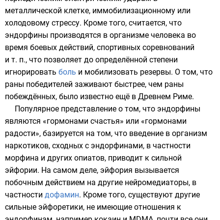
металлической клетке, иммобилизационному или
холодовому стрессу. Кроме того, считается, что
эндорфины производятся в организме
человека
во
время боевых действий, спортивных соревнований
и т. п., что позволяет до определённой степени
игнорировать
боль
и мобилизовать резервы. О том, что
раны победителей заживают быстрее, чем раны
побеждённых, было известно ещё в Древнем Риме.
Популярное представление о том, что эндорфины
являются «гормонами счастья» или «гормонами
радости», базируется на том, что введение в организм
наркотиков, сходных с эндорфинами, в частности
морфина
и других
опиатов
, приводит к сильной
эйфории. На самом деле, эйфория вызывается
побочным действием на другие нейромедиаторы, в
частности
дофамин
. Кроме того, существуют другие
сильные эйфоретики, не имеющие отношения к
эндорфинам, например
кокаин
и
MDMA
, почти все они