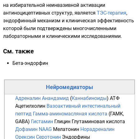
на избирательной неинвазивной активации
антиноцицептивных структур, является
ТЭС-терапия
,
эндорфинный механизм и клиническая эффективность
которой были подтверждены многочисленными
лабораторными и клиническими исследованиями.
См. также
Бета-эндорфин
Нейромедиаторы
Адреналин
Анандамид
(
Каннабиноиды
)
АТФ
Ацетилхолин
Вазоактивный интестинальный
пептид
Гамма-аминомасляная кислота
(ГАМК,
GABA)
Гистамин
Глицин
Глутаминовая кислота
Дофамин
NAAG
Мелатонин
Норадреналин
Орексин
Серотонин
Эндорфины