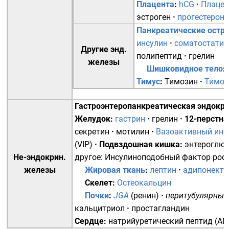
Плацента
:
hCG
·
Плацен
эстроген
·
прогестерон
Панкреатические остр
инсулин
·
соматостатин
Другие энд.
полипептид
·
грелин
железы
Шишковидное тело
:
Тимус
:
Тимозин
·
Тимоп
Гастроэнтеропанкреатическая эндокр
Желудок
:
гастрин
·
грелин
·
12-перстна
секретин
·
мотилин
·
Вазоактивный инт
(VIP)
·
Подвздошная кишка
:
энтероглю
Не-эндокрин.
другое:
Инсулиноподобный фактор рос
железы
Жировая ткань
:
лептин
·
адипонекти
Скелет
:
Остеокальцин
Почки
:
JGA
(
ренин
)
·
перитубулярные
кальцитриол
·
простагландин
Сердце
:
натрийуретический пептид
(
AN