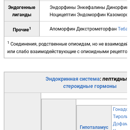
Эндогенные
Эндорфины
Энкефалины
Динорфин
лиганды
Ноцицептин
Эндоморфин
Казоморф
1
Апоморфин
Декстрометорфан
Теба
Прочие
1
Соединения, родственные опиоидам, но не взаимоде
или слабо взаимодействующие с
опиоидными рецепто
Эндокринная система
:
пептидные
стероидные
гормоны
Гонадо
Тироли
Дофам
Гипоталамус