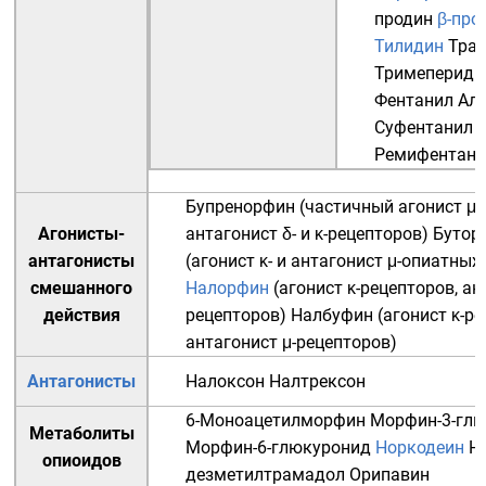
продин
β-про
Тилидин
Тра
Тримепериди
Фентанил
Ал
Суфентанил
Ремифентани
Бупренорфин
(частичный агонист μ-
Агонисты-
антагонист δ- и κ-рецепторов)
Бутор
антагонисты
(агонист κ- и антагонист μ-опиатных
смешанного
Налорфин
(агонист κ-рецепторов, ан
действия
рецепторов)
Налбуфин
(агонист κ-ре
антагонист μ-рецепторов)
Антагонисты
Налоксон
Налтрексон
6-Моноацетилморфин
Морфин-3-гл
Метаболиты
Морфин-6-глюкуронид
Норкодеин
Н
опиоидов
дезметилтрамадол
Орипавин