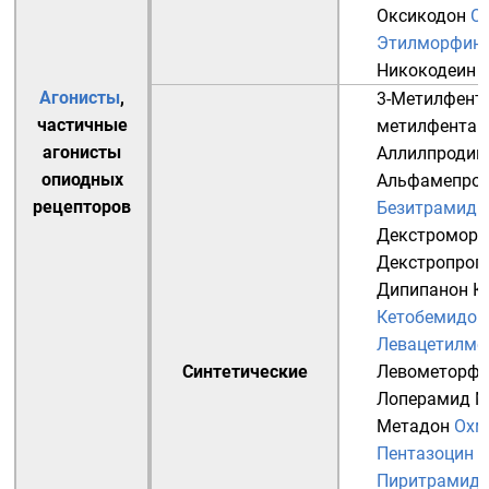
Оксикодон
О
Этилморфин
Никокодеин
I
Агонисты
,
3-Метилфент
частичные
метилфентан
агонисты
Аллилпродин
опиодных
Альфамепро
рецепторов
Безитрамид
Декстромор
Декстропроп
Дипипанон
К
Кетобемидон
Левацетилме
Синтетические
Левометорф
Лоперамид
М
Метадон
Охм
Пентазоцин
П
Пиритрамид