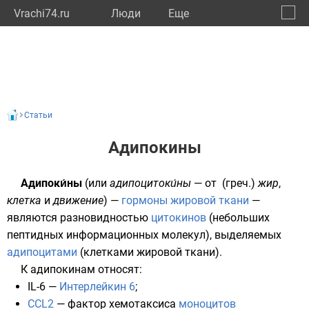
Vrachi74.ru
Люди
Eще
🔔
Челяб
🔍
Статьи
Адипокины
Адипоки́ны
(или
адипоцитоки́ны
— от
(греч.)
жир
,
клетка
и
движение
) —
гормоны
жировой ткани
—
являются разновидностью
цитокинов
(небольших
пептидных информационных молекул), выделяемых
адипоцитами
(клетками жировой ткани).
К адипокинам относят:
IL-6 —
Интерлейкин 6
;
CCL2
— фактор
хемотаксиса
моноцитов