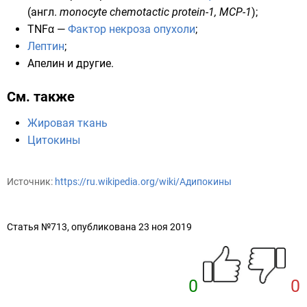
(
англ.
monocyte chemotactic protein-1, MCP-1
);
TNFα —
Фактор некроза опухоли
;
Лептин
;
Апелин
и другие.
См. также
Жировая ткань
Цитокины
Источник:
https://ru.wikipedia.org/wiki/Адипокины
Статья №713, опубликована 23 ноя 2019
0
0