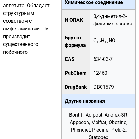
Химическое соединение
аппетита
. Обладает
структурным
3,4-диметил-2-
ИЮПАК
сходством с
фенилморфолин
амфетаминами
. Не
производит
Брутто-
C
H
NO
12
17
существенного
формула
побочного
CAS
634-03-7
PubChem
12460
DrugBank
DB01579
Другие названия
Bontril, Adipost, Anorex-SR,
Appecon, Melfiat, Obezine,
Phendiet, Plegine, Prelu-2,
Statobex