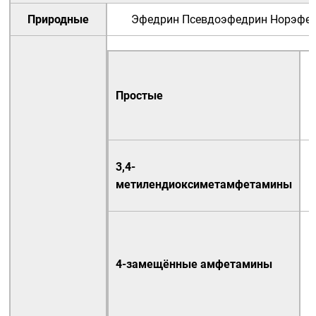
Природные
Эфедрин
Псевдоэфедрин
Норэфе
Простые
3,4-
метилендиоксиметамфетамины
4-замещённые амфетамины