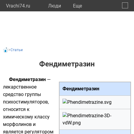
Vrachi74.ru
Люди
Eще
🔔
Челяб
🔍
Статьи
Фендиметразин
Фендиметразин
—
лекарственное
Фендиметразин
средство группы
психостимуляторов
,
относится к
химическому классу
морфолинов
и
является регулятором