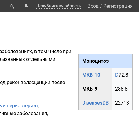
🔔
Вход
/
Регистрация
Челябинская область
🔍
аболеваниях, в том числе при
, вызванных отдельными
Моноцитоз
МКБ-10
D
72.8
риод реконвалесценции после
МКБ-9
288.8
DiseasesDB
22713
ый периартериит
;
тивные заболевания
,