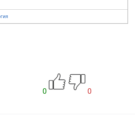
огия
0
0