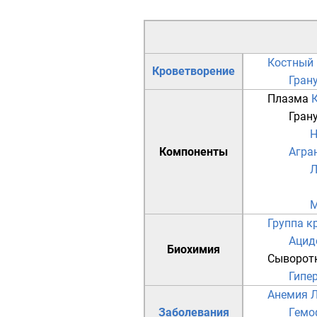
Костный 
Кроветворение
Гран
Плазма
Гран
Н
Компоненты
Агра
М
Группа к
Ацид
Биохимия
Сыворот
Гипер
Анемия
Л
Заболевания
Гемо