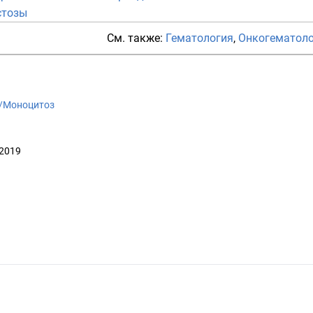
стозы
См. также:
Гематология
,
Онкогематол
ki/Моноцитоз
 2019