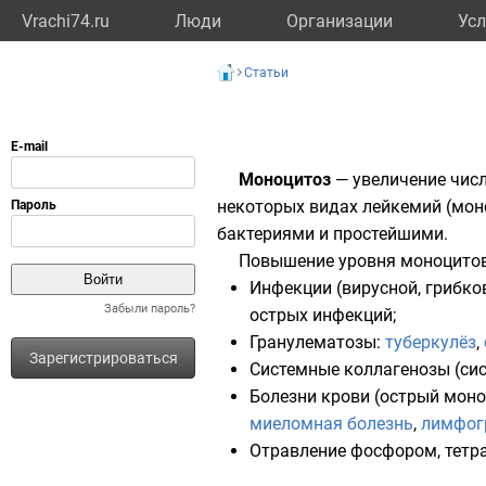
Vrachi74.ru
Люди
Организации
Усл
Статьи
Моноцитоз
— увеличение чис
некоторых видах лейкемий (мон
бактериями и простейшими.
Повышение уровня моноцитов
Инфекции (вирусной, грибко
Забыли пароль?
острых инфекций;
Гранулематозы:
туберкулёз
,
Зарегистрироваться
Системные
коллагенозы
(си
Болезни крови (острый мо
миеломная болезнь
,
лимфог
Отравление
фосфором
,
тетр