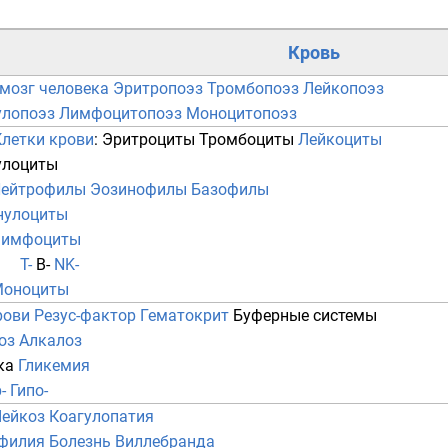
Кровь
мозг человека
Эритропоэз
Тромбопоэз
Лейкопоэз
улопоэз
Лимфоцитопоэз
Моноцитопоэз
Клетки крови
:
Эритроциты
Тромбоциты
Лейкоциты
улоциты
ейтрофилы
Эозинофилы
Базофилы
нулоциты
Лимфоциты
T-
B-
NK-
оноциты
рови
Резус-фактор
Гематокрит
Буферные системы
оз
Алкалоз
ка
Гликемия
-
Гипо-
ейкоз
Коагулопатия
филия
Болезнь Виллебранда