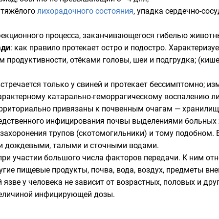
 тяжёлого
лихорадочного состояния
, упадка сердечно-сос
екционного процесса, заканчивающегося гибелью животных
ади
: как правило протекает остро и подостро. Характериз
м продуктивности, отёками головы, шеи и подгрудка; (киш
встречается только у свиней и протекает бессимптомно; и
характерному катарально-геморрагическому воспалению л
рриториально привязаны к почвенным очагам — хранилищ
редственного инфицирования почвы выделениями больных 
захоронения трупов (
скотомогильники
) и тому подобном.
ии дождевыми, талыми и сточными водами.
ри участии большого числа факторов передачи. К ним от
ругие пищевые продукты,
почва
,
вода
,
воздух
, предметы вн
язве у человека не зависит от возрастных, половых и дру
величиной инфицирующей дозы.