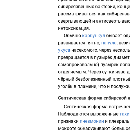
сибиреязвенных бактерий, конце
рассматриваться как сибиреяз
свертывающей и антисвертываю
интоксикация
.
Обычно
карбункул
бывает оди
развивается пятно,
папула
,
вези
укуса
насекомого, через нескол
превращается в пузырёк диаме
самопроизвольно) пузырёк лопае
отделяемым. Через сутки язва д
чёрный безболезненный плотный
уголёк в пламени, что и послуж
Септическая форма сибирской 
Септическая форма встречает
Наблюдаются выраженные
тахи
признаки
пневмонии
и
плевраль
мокроте обнаруживают большое 