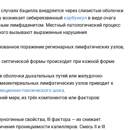
х случаях
бацилла
внедряется через слизистые оболочки
жу возникает сибиреязвенный
карбункул
в виде очага
рным
лимфаденитом
. Местный патологический процесс
орого вызывают выраженные нарушения
изованное поражение регионарных лимфатических узлов,
м септической формы происходит при кожной форме
е оболочки дыхательных путей или желудочно-
 мезентериальных лимфатических узлов приводит к
екционно-токсического шока
.
ней мере, из трёх компонентов или факторов:
муногенные свойства, III фактора — их снижает.
ичения проницаемости капилляров. Смесь II и III