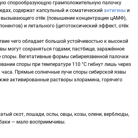
пную спорообразующую
грамположительную
палочку
редах, содержат капсульный и соматический
антигены
и
з вызывающего
отёк
(повышение концентрации цАМФ),
понентов) и летального (цитотоксический эффект, отёк
ствие чего обладает большой устойчивостью к высокой
вы могут сохраняться годами; пастбище, заражённое
е споры. Вегетативные формы сибиреязвенной палочки
овании
споры при температуре 110 °C гибнут лишь через
ри часа. Прямые солнечные лучи споры сибирской язвы
акже активированные растворы
хлорамина
, горячего
гатый скот
,
лошади
,
ослы
,
овцы
,
козы
,
олени
,
верблюды
,
обаки — мало восприимчивы.