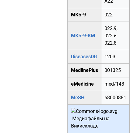
A22
МКБ-9
022
022.9
,
МКБ-9-КМ
022
и
022.8
DiseasesDB
1203
MedlinePlus
001325
eMedicine
med/148
MeSH
68000881
Медиафайлы на
Викискладе