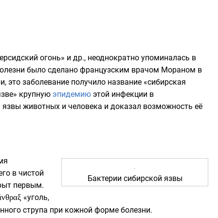
ерсидский огонь» и др., неоднократно упоминалась в
 болезни было сделано французским врачом Мораном в
ри
, это заболевание получило название «сибирская
язве» крупную
эпидемию
этой инфекции в
й язвы животных и человека и доказал возможность её
мя
го в чистой
Бактерии сибирской язвы
рыт первым.
ἄνθραξ
«уголь,
енного струпа при кожной форме болезни.