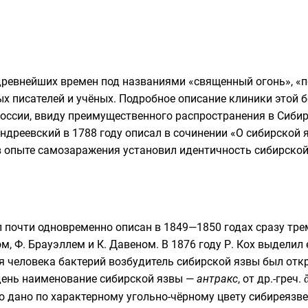
 древнейших времен под названиями «священный огонь», «п
ых писателей и учёных. Подробное описание клиники этой
России, ввиду преимущественного распространения в
Сиби
 Андреевский
в
1788 году
описал в сочинении «О сибирской 
 в опыте самозаражения установил идентичность сибирско
 почти одновременно описан в 1849—1850 годах сразу тре
ом, Ф. Брауэллем и
К. Давеном
. В 1876 году
Р. Кох
выделил е
ля человека
бактерий
возбудитель сибирской язвы был отк
день наименование сибирской язвы —
антракс
, от
др.-греч.
о дано по характерному угольно-чёрному цвету сибиреязв