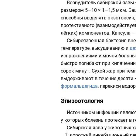
Возбудитель сибирской язвы
размером 5—10 × 1—1,5 мкм. Ба
способны выделять
экзотоксин
протективного (взаимодействует
лёгких) компонентов. Капсула 
Сибиреязвенная бактерия вне
температуре, высушиванию и
де
испражнениями и мочой больных
быстро погибают при кипячении
сорок минут. Сухой жар при тем
выдерживают в течение десяти
формальдегида
,
перекиси водо
Эпизоотология
Источником инфекции являют
у которых болезнь протекает в
Сибирская язва у животных 
короткий инкубационный пе