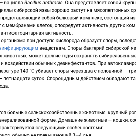
 —
бацилла
Bacillus anthracis
. Она представляет собой кру
циллы сибирской язвы хорошо растут на мясопептонных с
, представляющий собой
белковый
комплекс, состоящий и
 с мембранами клеток, опосредует активность других ком
— антифагоцитарная активность.
 организма при доступе
кислорода
образует
споры
, вслед
зинфицирующим
веществам. Споры бактерий сибирской яз
 животных, может долгие годы сохранять сибиреязвенны
 и воздействии обычных дезинфектантов. При
автоклавир
пературе 140 °C убивает споры через два с половиной — т
 — пятнадцати суток. Спороцидным действием обладают т
рода
.
ся больные сельскохозяйственные животные:
крупный ро
 генерализованной форме. Домашние животные — кошки, с
характеризуется следующими особенностями:
риод, обычно не превышающий 3—4 дня;