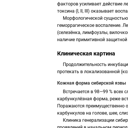
факторов усиливает действие ле
токсина (I, II, III) оказывает в
Морфологической сущностью с
геморрагическое воспаление. Ле
(селезёнка, лимфоузлы, вилочк
наличие примитивной защитной 
Клиническая картина
Продолжительность инкубацио
протекать в локализованной (ко
Кожная форма сибирской язвы
Встречается в 98—99 % всех 
карбункулёзная форма, реже вс
Поражаются преимущественно от
карбункулов на голове, шее, сли
Клиника генерализации сибир
проявлений в начальном период