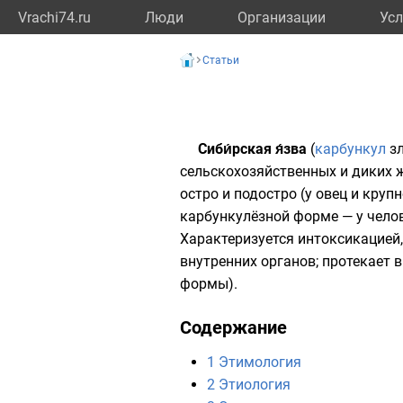
Vrachi74.ru
Люди
Организации
Усл
Статьи
Сиби́рская я́зва
(
карбункул
зл
сельскохозяйственных и диких ж
остро и подостро (у овец и круп
карбункулёзной форме — у чело
Характеризуется
интоксикацией
внутренних органов; протекает 
формы).
Содержание
1
Этимология
2
Этиология