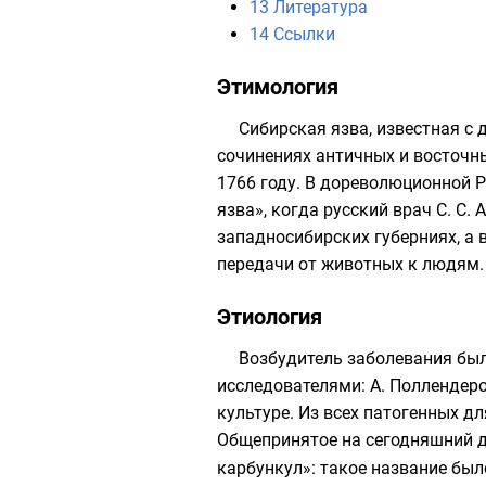
13
Литература
14
Ссылки
Этимология
Сибирская язва, известная с
сочинениях античных и восточн
1766 году
. В дореволюционной 
язва», когда русский врач
С. С.
западносибирских
губерниях
, а
передачи от животных к людям.
Этиология
Возбудитель заболевания был
исследователями: А. Поллендер
культуре. Из всех патогенных д
Общепринятое на сегодняшний 
карбункул»: такое название был