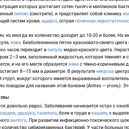
нтрация которых достигает сотен тысяч и миллионов бакт
венный
сепсис
(смотрите), и представляет собой клинику
ин
щей систем крови,
ацидоз
, острая
почечная недостаточно
н, но иногда их количество доходит до 10-20 и более. На 
кула
,
язва
. Безболезненное пятно красновато-синего цвет
ько часов переходит в
папулу
медно-красного цвета. Нарас
тром 2—3 мм, заполненный
жидкостью
, которая темнеет и
тся, и на его месте образуется
язва
с тёмно-коричневым д
остигает 8—15 мм в диаметре. В результате
некроза
центра
 струп, вокруг которого имеется выраженный воспалитель
ило поводом для названия этой болезни (Antrax — уголь). 
язвы
ся довольно редко. Заболевание начинается остро с
озно
кардия
,
одышка
,
тахипноэ
, боли в груди и
кашель
с выделе
ного
выпота
. При развитии инфекционно-токсического шо
количество сибиреязвенных бактерий. У части больных п