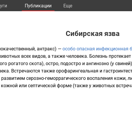
уги
Публикации
Eще
Сибирская язва
окачественный, антракс) —
особо опасная инфекционная 
ивотных всех видов, а также человека. Болезнь протекает
ного рогатого скота), остро, подостро и ангинозно (у свине
века. Встречаются также орофарингеальная и гастроинте
, развитием серозно-геморрагического
воспаления
кожи,
л
в кожной или септической форме (также у животных встре