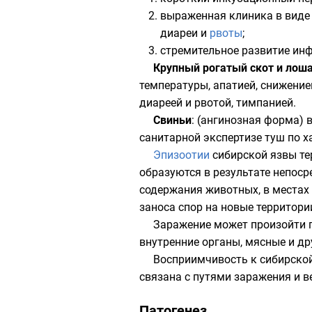
выраженная клиника в виде
диареи и
рвоты
;
стремительное развитие инф
Крупный рогатый скот и лош
температуры, апатией, снижение
диареей и рвотой, тимпанией.
Свиньи
: (ангинозная форма) 
санитарной экспертизе туш по 
Эпизоотии
сибирской язвы те
образуются в результате непос
содержания животных, в местах 
заноса спор на новые территор
Заражение может произойти п
внутренние органы, мясные и д
Восприимчивость к сибирской 
связана с путями заражения и 
Патогенез