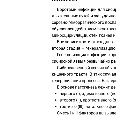
Воротами инфекции для сиби
дыхательных путей
и
желудочно
серозно-геморрагического восп
обусловлен действием
экзотокс
микроциркуляции,
отёк
тканей 
Вне зависимости от входных 
вторая стадия — генерализацию
Генерализация инфекции с пр
сибирской язвы чрезвычайно ре
Сибиреязвенный сепсис обычн
кишечного тракта. В этих случ
генерализации процесса. Бакте
В основе патогенеза лежит де
первого (I), эдематозного (
второго (II), протективного 
третьего (III), летального ф
Смесь I и II факторов вызыва