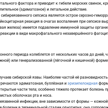
тального фактора и приводит к гибели морских свинок, к
оспалительное (эдематозное) и летальное действие.
ибиреязвенного сепсиса является острое серозно-геморра
йкоцитарная реакция в очагах воспаления при сепсисе выр
овая железа) имеется подавление иммунной защиты орга
реакции в виде макрофагального незавершённого фагоцит
нного периода колеблется от нескольких часов до дней, ч
жной) или генерализованной (лёгочной и кишечной) форме
случаев сибирской язвы. Наиболее частой её разновидност
тречаются эдематозная, буллёзная и
эризипелоидная
форм
крытые части тела; особенно тяжело протекает болезнь п
зистых оболочках рта и носа.
еязвенной инфекции, вне зависимости от формы — кожной
е болезни в терминальной стадии однотипна: она сопров