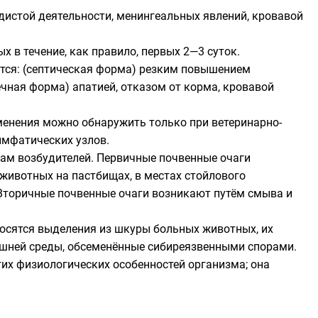
удистой деятельности, менингеальных явлений, кровавой
 в течение, как правило, первых 2—3 суток.
уется: (септическая форма) резким повышением
ечная форма) апатией, отказом от корма, кровавой
зменения можно обнаружить только при ветеринарно-
имфатических узлов.
ам возбудителей. Первичные почвенные очаги
животных на пастбищах, в местах стойлового
 Вторичные почвенные очаги возникают путём смыва и
носятся выделения из шкуры больных животных, их
ешней среды, обсеменённые сибиреязвенными спорами.
гих физиологических особенностей организма; она