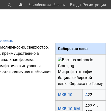
🔔
Вход
/
Регистрация
Челябинская область
🔍
болезнь
 молниеносно, сверхостро,
Сибирская язва
й), преимущественно в
стинальная формы.
имфатических узлов
и
Микрофотография
чаются кишечная и лёгочная
бацилл сибирской
язвы. Окраска по Граму
МКБ-10
A
22.
A22.9
и
МКБ-10-КМ