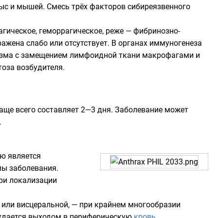
рыс и мышей. Смесь трёх факторов сибиреязвенного
гическое, геморрагическое, реже — фибринозно-
ажена слабо или отсутствует. В органах иммуногенеза
низма с замещением лимфоидной ткани макрофагами и
оза возбудителя.
аще всего составляет 2—3 дня. Заболевание может
.
ью является
ы заболевания.
ри локализации
 или висцеральной, — при крайнем многообразии
ождается выходом в периферическую
кровь