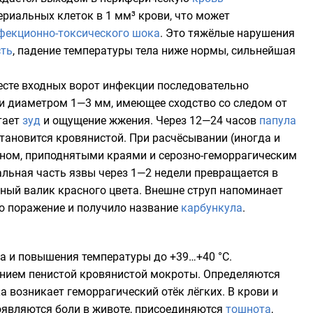
ериальных клеток в 1 мм³ крови, что может
фекционно-токсического шока
. Это тяжёлые нарушения
сть
, падение температуры тела ниже нормы, сильнейшая
месте входных ворот инфекции последовательно
а и диаметром 1—3 мм, имеющее сходство со следом от
тает
зуд
и ощущение жжения. Через 12—24 часов
папула
 становится кровянистой. При расчёсывании (иногда и
ном, приподнятыми краями и серозно-геморрагическим
льная часть язвы через 1—2 недели превращается в
ный валик красного цвета. Внешне струп напоминает
Это поражение и получило название
карбункула
.
ба
и повышения температуры до +39…+40 °C.
нием пенистой кровянистой
мокроты
. Определяются
ка возникает геморрагический
отёк
лёгких
. В крови и
оявляются боли в
животе
, присоединяются
тошнота
,