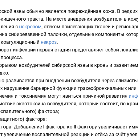
рской язвы обычно является повреждённая
кожа
. В редки
-кишечного тракта
. На месте внедрения возбудителя в ко
аления с
некрозом
,
отёком
прилегающих тканей и региона
ина
сибиреязвенной палочки, отдельные компоненты кот
и
коагуляционный
некроз
.
ворот инфекции первая стадия представляет собой локал
 процесса.
орывом возбудителей сибирской язвы в кровь и развитие
дко.
о развивается при внедрении возбудителя через слизисты
аях нарушение барьерной функции трахеобронхиальных или
риемия и токсинемия могут явиться причиной развития
инф
йствие экзотоксина возбудителя, который состоит, по край
воспалительного) фактора;
(защитного) фактора;
актора. Добавление I фактора ко II фактору увеличивает им
ет увеличение воспалительной реакции и отёка за счёт увел