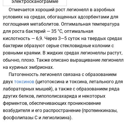
электросканограмме
Отмечается хороший рост легионелл в аэробных
условиях на средах, обогащенных адсорбентами для
поглощения метаболитов. Оптимальная температура
для роста бактерий — 35 °C, оптимальная
кислотность — 6,9. Через 3—5 суток на твердых средах
бактерии образуют серые стекловидные колонии с
ровными краями. В жидких средах легионеллы растут,
обычно, плохо. Также описано выращивание легионелл
на куриных эмбрионах.
Патогенность легионелл связана с образованием
двух
токсинов
(цитотоксина и токсина, летального для
лабораторных мышей), а также с образованием ряда
других белков, липополисахарида и некоторых
ферментов, обеспечивающих проникновение
возбудителя и его распространение (
протеинкиназы
,
фосфолипазы C
и
легиолизина
).