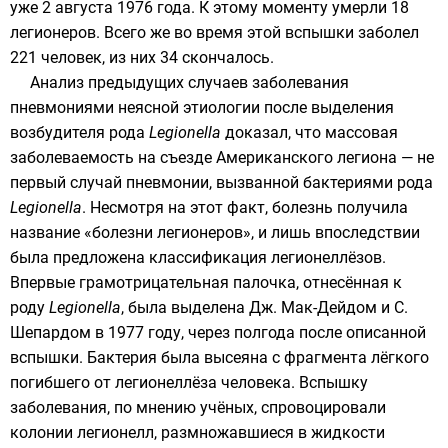
уже
2 августа
1976 года
. К этому моменту умерли 18
легионеров. Всего же во время этой вспышки заболел
221 человек, из них 34 скончалось.
Анализ предыдущих случаев заболевания
пневмониями неясной этиологии после выделения
возбудителя рода
Legionella
доказал, что массовая
заболеваемость на съезде Американского легиона — не
первый случай пневмонии, вызванной бактериями рода
Legionella
. Несмотря на этот факт, болезнь получила
название «болезни легионеров», и лишь впоследствии
была предложена классификация легионеллёзов.
Впервые
грамотрицательная палочка
, отнесённая к
роду
Legionella
, была выделена Дж. Мак-Дейдом и С.
Шепардом в
1977 году
, через полгода после описанной
вспышки. Бактерия была высеяна с фрагмента лёгкого
погибшего от легионеллёза человека. Вспышку
заболевания, по мнению учёных, спровоцировали
колонии легионелл, размножавшиеся в жидкости