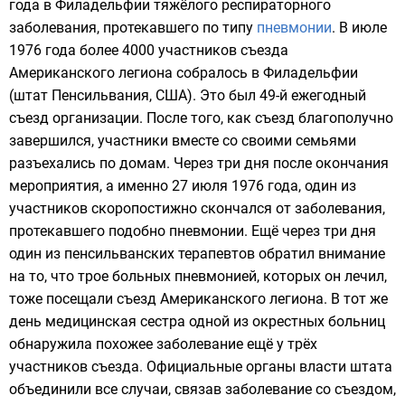
года
в
Филадельфии
тяжёлого респираторного
заболевания, протекавшего по типу
пневмонии
. В июле
1976 года
более 4000 участников съезда
Американского легиона
собралось в Филадельфии
(штат
Пенсильвания
, США). Это был 49-й ежегодный
съезд организации. После того, как съезд благополучно
завершился, участники вместе со своими семьями
разъехались по домам. Через три дня после окончания
мероприятия, а именно
27 июля
1976 года
, один из
участников скоропостижно скончался от заболевания,
протекавшего подобно пневмонии. Ещё через три дня
один из пенсильванских терапевтов обратил внимание
на то, что трое больных пневмонией, которых он лечил,
тоже посещали съезд Американского легиона. В тот же
день медицинская сестра одной из окрестных больниц
обнаружила похожее заболевание ещё у трёх
участников съезда. Официальные органы власти штата
объединили все случаи, связав заболевание со съездом,