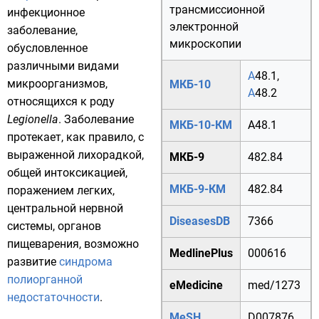
трансмиссионной
инфекционное
электронной
заболевание
,
микроскопии
обусловленное
различными видами
A
48.1
,
микроорганизмов
,
МКБ-10
A
48.2
относящихся к роду
Legionella
. Заболевание
МКБ-10-КМ
A48.1
протекает, как правило, с
выраженной лихорадкой,
МКБ-9
482.84
общей интоксикацией,
МКБ-9-КМ
482.84
поражением легких,
центральной нервной
DiseasesDB
7366
системы, органов
пищеварения, возможно
MedlinePlus
000616
развитие
синдрома
полиорганной
eMedicine
med/1273
недостаточности
.
MeSH
D007876