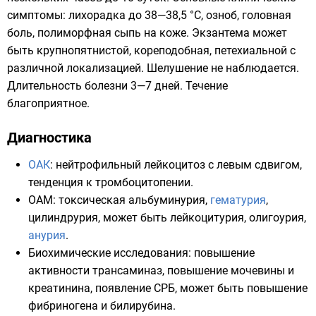
симптомы: лихорадка до 38—38,5 °С, озноб, головная
боль, полиморфная сыпь на коже. Экзантема может
быть крупнопятнистой, кореподобная, петехиальной с
различной локализацией. Шелушение не наблюдается.
Длительность болезни 3—7 дней. Течение
благоприятное.
Диагностика
ОАК
: нейтрофильный лейкоцитоз с левым сдвигом,
тенденция к тромбоцитопении.
ОАМ: токсическая альбуминурия,
гематурия
,
цилиндрурия, может быть лейкоцитурия,
олигоурия
,
анурия
.
Биохимические исследования: повышение
активности трансаминаз, повышение
мочевины
и
креатинина, появление СРБ, может быть повышение
фибриногена
и
билирубина
.