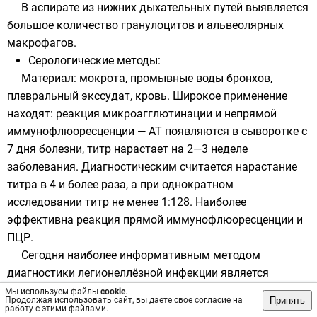
В аспирате из нижних дыхательных путей выявляется
большое количество
гранулоцитов
и альвеолярных
макрофагов
.
Серологические методы:
Материал: мокрота, промывные воды бронхов,
плевральный экссудат, кровь. Широкое применение
находят: реакция микроагглютинации и непрямой
иммунофлюоресценции —
АТ
появляются в сыворотке с
7 дня болезни,
титр
нарастает на 2—3 неделе
заболевания. Диагностическим считается нарастание
титра в 4 и более раза, а при однократном
исследовании титр не менее 1:128. Наиболее
эффективна реакция прямой иммунофлюоресценции и
ПЦР
.
Сегодня наиболее информативным методом
диагностики легионеллёзной инфекции является
обнаружение в моче растворимого антигена
Legionella
Мы используем файлы
cookie
.
Принять
Продолжая использовать сайт, вы даете свое согласие на
pneumophila
1-й серогруппы
методом
ИФА
.
работу с этими файлами.