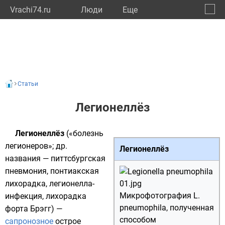
Vrachi74.ru
Люди
Eще
🔔
Челяб
🔍
Статьи
Легионеллёз
Легионеллёз
(«болезнь
легионеров»; др.
Легионеллёз
названия — питтсбургская
пневмония, понтиакская
лихорадка, легионелла-
Микрофотография L.
инфекция, лихорадка
pneumophila, полученная
форта Брэгг) —
способом
сапронозное
острое