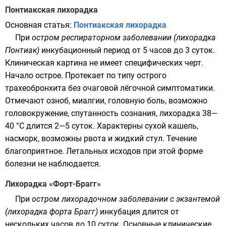
Понтиакская лихорадка
Основная статья:
Понтиакская лихорадка
При
остром респираторном заболевании (лихорадка
Понтиак)
инкубационный период от 5 часов до 3 суток.
Клиническая картина не имеет специфических черт.
Начало острое. Протекает по типу острого
трахеобронхита без очаговой лёгочной симптоматики.
Отмечают озноб, миалгии, головную боль, возможно
головокружение, спутанность сознания, лихорадка 38—
40 °С длится 2—5 суток. Характерны сухой кашель,
насморк, возможны рвота и жидкий стул. Течение
благоприятное. Летальных исходов при этой форме
болезни не наблюдается.
Лихорадка «Форт-Брагг»
При
остром лихорадочном заболевании с экзантемой
(лихорадка форта Брагг)
инкубация длится от
нескольких часов до 10 суток. Основные клинические