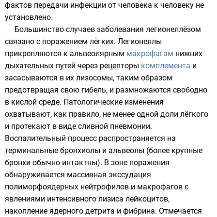
фактов передачи инфекции от человека к человеку не
установлено.
Большинство случаев заболевания легионеллёзом
связано с поражением
лёгких
. Легионеллы
прикрепляются к альвеолярным
макрофагам
нижних
дыхательных путей через рецепторы
комплемента
и
засасываются в их
лизосомы
, таким образом
предотвращая свою гибель, и размножаются свободно
в кислой среде. Патологические изменения
охватывают, как правило, не менее одной доли лёгкого
и протекают в виде сливной пневмонии.
Воспалительный процесс распространяется на
терминальные бронхиолы
и
альвеолы
(более крупные
бронхи обычно интактны). В зоне поражения
обнаруживается массивная
экссудация
полиморфоядерных нейтрофилов и макрофагов с
явлениями интенсивного
лизиса
лейкоцитов,
накопление ядерного
детрита
и
фибрина
. Отмечается