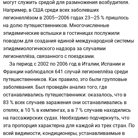
могут служить средой для размножения возбудителя.
Например, в
США
среди всех заболевших
легионеллёзом в
2005
—
2006
годах 23—25 % пришлось
на долю путешественников. Многочисленные
эпидемические вспышки в гостиницах послужили
поводом для создания единой международной системы
эпидемиологического надзора за случаями
легионеллёза, связанного с поездками.
За период с
2002
по
2006 год
в
Италии
,
Испании
и
Франции
наблюдался 641 случай легионеллёза среди
путешественников. Как правило, это были групповые
заболевания. Был проведён анализ того, где
останавливались путешественники: оказалось, что в
83 % всех случаев заражения они останавливались в
отелях
, в 10 % в
кемпингах
, а в 7 % случаев находились
на пассажирских судах. Необходимо подчеркнуть, что
эта пропорция характерна для каждой из трех стран. По
всей видимости, кондиционеры, устанавливаемые в