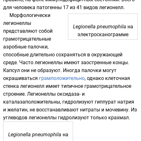
для человека патогенны 17 из 41 видов легионелл.
Морфологически
легионеллы
Legionella pneumophila
на
представляют собой
электросканограмме
грамотрицательные
аэробные
палочки,
способные длительно сохраняться в окружающей
среде. Часто легионеллы имеют заостренные концы.
Капсул
они не образуют. Иногда палочки могут
окрашиваться
грамположительно
, однако клеточная
стенка легионелл имеет типичное грамотрицательное
строение. Легионеллы
оксидаза
- и
каталазаположительны
,
гидролизуют
гиппурат натрия
и
желатин
, не
восстанавливают
нитраты
и
мочевину
. Из
углеводов легионеллы гидролизуют только
крахмал
.
Legionella pneumophila
на