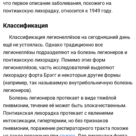
что первое описание заболевания, похожего на
понтиакскую лихорадку, относится к
1949 году
.
Классификация
Классификация легионеллёзов на сегодняшний день
ещё не устоялась. Однако традиционно все
легионеллёзы подразделяют на болезнь легионеров и
понтиакскую лихорадку. Помимо этих форм
легионеллёзов, часть исследователей выделяют
лихорадку форта Брэгг и некоторые другие формы
(например, так называемую внутрибольничную болезнь
легионеров).
Болезнь легионеров протекает в виде тяжёлой
пневмонии, течение её может быть злокачественным.
Понтиакская лихорадка протекает с явлениями
интоксикации, гипертермии, но без признаков
пневмонии, поражение респираторного тракта похоже
на такое поражение при
гриппе
. Для лихорадки форта