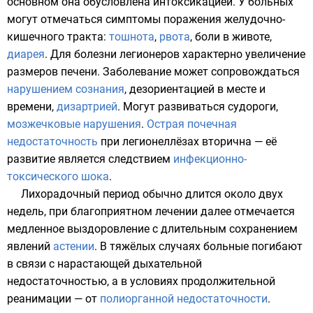
основном она обусловлена
интоксикацией
. У больных
могут отмечаться симптомы поражения желудочно-
кишечного тракта:
тошнота
,
рвота
, боли в животе,
диарея
. Для болезни легионеров характерно
увеличение
размеров печени
. Заболевание может сопровождаться
нарушением сознания
, дезориентацией в месте и
времени,
дизартрией
. Могут развиваться
судороги
,
мозжечковые нарушения
.
Острая почечная
недостаточность
при легионеллёзах вторична — её
развитие является следствием
инфекционно-
токсического шока
.
Лихорадочный период обычно длится около двух
недель, при благоприятном лечении далее отмечается
медленное выздоровление с длительным сохранением
явлений
астении
. В тяжёлых случаях больные погибают
в связи с нарастающей дыхательной
недостаточностью, а в условиях продолжительной
реанимации — от
полиорганной недостаточности
.