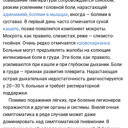
повышение температуры сопровождается
ознобом
,
резким усилением головной боли, нарастающей
адинамией
,
болями в мышцах
, иногда — болями в
суставах. В первый день часто отмечается сухой
кашель
, позже появляется компонент
мокроты
.
Мокрота, как правило, слизистая, реже — слизисто-
гнойная. Очень редко отмечается
кровохарканье
.
Больные могут предъявлять жалобы на колющие
интенсивные боли в груди. Эти боли, как правило,
усиливаются при кашле и при глубоком дыхании. Боли
в груди — признак развития плеврита. Нарастающая
острая дыхательная недостаточность диагностируется
у 20—30 % больных и требует респираторной
поддержки.
Помимо поражения лёгких, при болезни легионеров
поражаются и другие органы и системы. Внелёгочная
симптоматика в ряде случаев может даже
доминировать над симптоматикой пневмонии. В