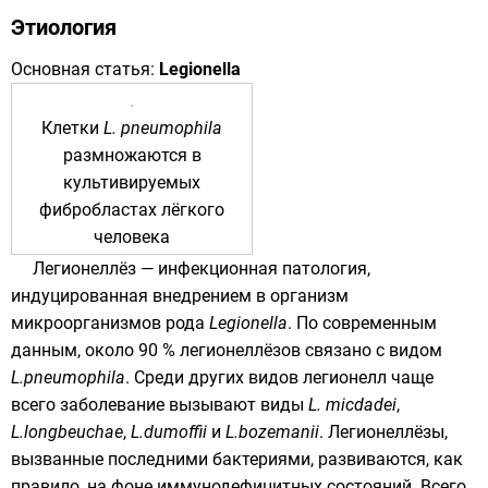
Этиология
Основная статья:
Legionella
Клетки
L. pneumophila
размножаются в
культивируемых
фибробластах лёгкого
человека
Легионеллёз — инфекционная патология,
индуцированная внедрением в организм
микроорганизмов рода
Legionella
. По современным
данным, около 90 % легионеллёзов связано с видом
L.pneumophila
. Среди других видов легионелл чаще
всего заболевание вызывают виды
L. micdadei
,
L.longbeuchae
,
L.dumoffii
и
L.bozemanii
. Легионеллёзы,
вызванные последними бактериями, развиваются, как
правило, на фоне иммунодефицитных состояний. Всего