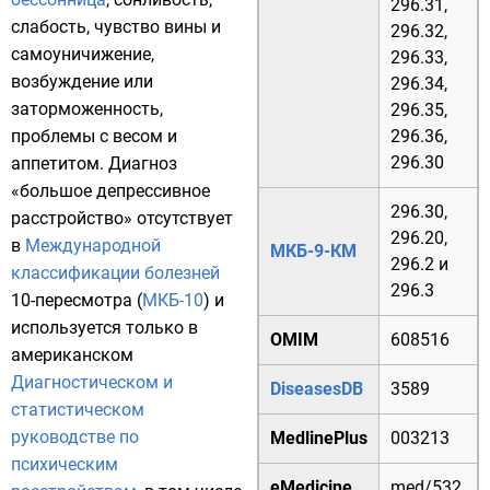
296.31
,
слабость, чувство вины и
296.32
,
самоуничижение,
296.33
,
возбуждение или
296.34
,
заторможенность,
296.35
,
проблемы с весом и
296.36
,
296.30
аппетитом. Диагноз
«большое депрессивное
296.30
,
расстройство» отсутствует
296.20
,
в
Международной
МКБ-9-КМ
296.2
и
классификации болезней
296.3
10-пересмотра (
МКБ-10
) и
используется только в
OMIM
608516
американском
Диагностическом и
DiseasesDB
3589
статистическом
руководстве по
MedlinePlus
003213
психическим
eMedicine
med/532