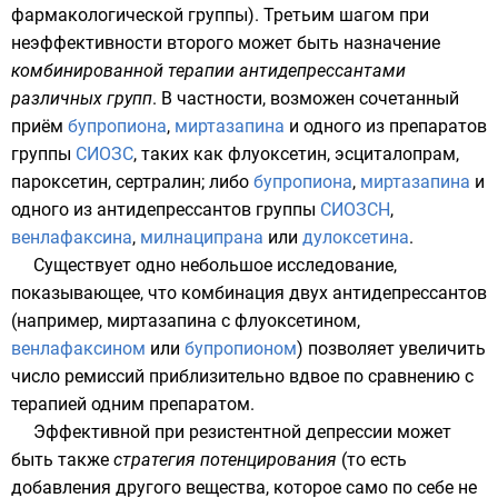
фармакологической группы). Третьим шагом при
неэффективности второго может быть назначение
комбинированной терапии антидепрессантами
различных групп
. В частности, возможен сочетанный
приём
бупропиона
,
миртазапина
и одного из препаратов
группы
СИОЗС
, таких как
флуоксетин
,
эсциталопрам
,
пароксетин
,
сертралин
; либо
бупропиона
,
миртазапина
и
одного из антидепрессантов группы
СИОЗСН
,
венлафаксина
,
милнаципрана
или
дулоксетина
.
Существует одно небольшое исследование,
показывающее, что комбинация двух антидепрессантов
(например, миртазапина с
флуоксетином
,
венлафаксином
или
бупропионом
) позволяет увеличить
число ремиссий приблизительно вдвое по сравнению с
терапией одним препаратом.
Эффективной при резистентной депрессии может
быть также
стратегия потенцирования
(то есть
добавления другого вещества, которое само по себе не