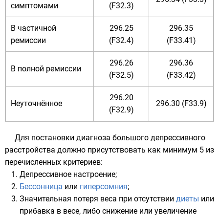
симптомами
(F32.3)
В частичной
296.25
296.35
ремиссии
(F32.4)
(F33.41)
296.26
296.36
В полной ремиссии
(F32.5)
(F33.42)
296.20
Неуточнённое
296.30 (F33.9)
(F32.9)
Для постановки диагноза большого депрессивного
расстройства должно присутствовать как минимум 5 из
перечисленных критериев:
Депрессивное
настроение
;
Бессонница
или
гиперсомния
;
Значительная потеря веса при отсутствии
диеты
или
прибавка в весе, либо снижение или увеличение