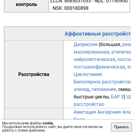
LCCN
:
sh85037053
·
NDL
:
01190900
контроль
·
NSK
:
000180898
Аффективные расстройств
Депрессия
(
большая
,
рези
маскированная
,
атипична
нейролептическая
,
постна
постшизофреническая
,
эп
Расстройства
Циклотимия
Биполярное расстройство
эпизод
,
гипомания
,
смеша
быстрые циклы
,
БАР II
)
Ши
расстройство
Ажитация
Ангедония
Апат
Бред
Мы используем файлы
cookie
.
бред величия
Принять
Продолжая использовать сайт, вы даете свое согласие на
Симптомы
работу с этими файлами.