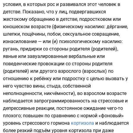
условия, в которых рос и развивался этот человек в
детстве. Показано, что у лиц, подвергавшихся
жестокому обращению в детстве
, подростковом или
юношеском возрасте (физическому насилию: дёргание,
шлепки
,
пощёчины
,
побои
, сексуальное совращение,
изнасилование
— или (и)
психологическому насилию
:
ругань, придирки со стороны родителя (родителей),
явные или завуалированные вербальные или
поведенческие провокации со стороны родителя
(родителей) или другого взрослого (взрослых) по
отношению к ребёнку или подростку с целью вызвать у
него
чувство вины
,
стыда
, собственной
неполноценности, никчёмности), во взрослом возрасте
наблюдается запрограммированность на стрессовые и
депрессивные реакции, постоянное ожидание чего-то
плохого; повышен по сравнению с нормой «фоновый»
уровень стрессового гормона
кортизола
и наблюдается
более резкий подъём уровня кортизола при даже