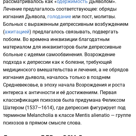
рассматривалось как «
одержимость
Дьяволом
».
Лечение предлагалось соответствующее: обряды
изгнания
Дьявола
,
голодание
или
пост
,
молитвы
.
Больных с выраженным депрессивным возбуждением
(
ажитацией
) предлагалось связывать, подвергать
побоям. Во времена инквизиции благодатным
материалом для инквизиторов были депрессивные
больные с идеями самообвинения. Возрождение
подхода к депрессии как к болезни, требующей
медицинского вмешательства и лечения, а не обрядов
изгнания дьявола, началось только в
позднем
Средневековье
, в эпоху
начала Возрождения
и роста
интереса к античности и её достижениям. Первая
классификация психозов была придумана Феликсом
Шатером (1537—1614), где депрессия фигурирует под
термином Melancholia в классе Mentis alienatio — группе
психозов в прямом смысле слова.