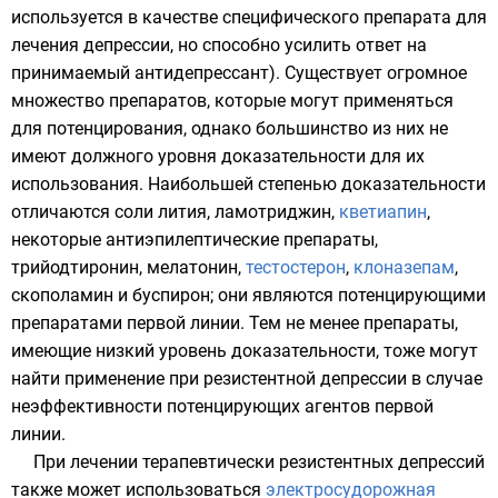
используется в качестве специфического препарата для
лечения депрессии, но способно усилить ответ на
принимаемый антидепрессант). Существует огромное
множество препаратов, которые могут применяться
для потенцирования, однако большинство из них не
имеют должного уровня доказательности для их
использования. Наибольшей степенью доказательности
отличаются
соли лития
,
ламотриджин
,
кветиапин
,
некоторые
антиэпилептические препараты
,
трийодтиронин
,
мелатонин
,
тестостерон
,
клоназепам
,
скополамин
и
буспирон
; они являются потенцирующими
препаратами первой линии. Тем не менее препараты,
имеющие низкий уровень доказательности, тоже могут
найти применение при резистентной депрессии в случае
неэффективности потенцирующих агентов первой
линии.
При лечении терапевтически резистентных депрессий
также может использоваться
электросудорожная