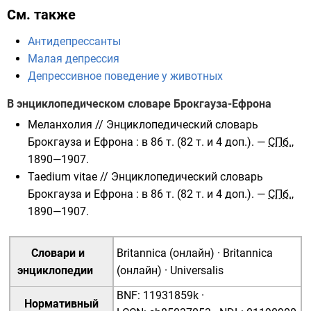
См. также
Антидепрессанты
Малая депрессия
Депрессивное поведение у животных
В энциклопедическом словаре Брокгауза-Ефрона
Меланхолия
//
Энциклопедический словарь
Брокгауза и Ефрона
: в 86 т. (82 т. и 4 доп.). —
СПб.
,
1890—1907.
Taedium vitae
//
Энциклопедический словарь
Брокгауза и Ефрона
: в 86 т. (82 т. и 4 доп.). —
СПб.
,
1890—1907.
Словари и
Britannica (онлайн)
·
Britannica
энциклопедии
(онлайн)
·
Universalis
BNF
:
11931859k
·
Нормативный