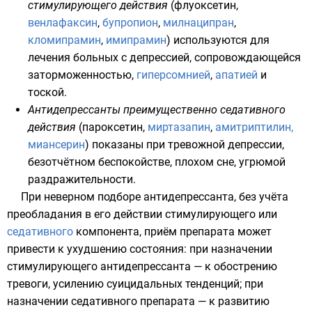
стимулирующего действия
(
флуоксетин
,
венлафаксин
,
бупропион
,
милнаципран
,
кломипрамин
,
имипрамин
) используются для
лечения больных с депрессией, сопровождающейся
заторможенностью,
гиперсомнией
,
апатией
и
тоской.
Антидепрессанты преимущественно седативного
действия
(
пароксетин
,
миртазапин
,
амитриптилин,
миансерин
) показаны при тревожной депрессии,
безотчётном беспокойстве, плохом сне, угрюмой
раздражительности.
При неверном подборе антидепрессанта, без учёта
преобладания в его действии стимулирующего или
седативного
компонента, приём препарата может
привести к ухудшению состояния: при назначении
стимулирующего антидепрессанта — к обострению
тревоги
, усилению
суицидальных
тенденций; при
назначении седативного препарата — к развитию