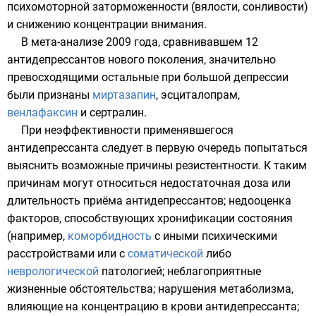
психомоторной заторможенности (вялости, сонливости)
и снижению концентрации внимания.
В
мета-анализе
2009 года, сравнивавшем 12
антидепрессантов нового поколения, значительно
превосходящими остальные при большой депрессии
были признаны
миртазапин
,
эсциталопрам
,
венлафаксин
и
сертралин
.
При неэффективности применявшегося
антидепрессанта следует в первую очередь попытаться
выяснить возможные причины резистентности. К таким
причинам могут относиться недостаточная доза или
длительность приёма антидепрессантов; недооценка
факторов, способствующих хронификации состояния
(например,
коморбидность
с иными психическими
расстройствами или с
соматической
либо
неврологической
патологией; неблагоприятные
жизненные обстоятельства; нарушения
метаболизма
,
влияющие на концентрацию в крови антидепрессанта;