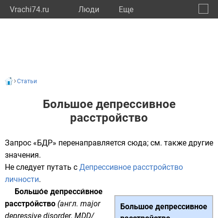
Vrachi74.ru
Люди
Eще
🔔
Челяб
🔍
Статьи
Большое депрессивное
расстройство
Запрос «БДР» перенаправляется сюда; см. также
другие
значения
.
Не следует путать с
Депрессивное расстройство
личности
.
Большо́е депресси́вное
расстро́йство
(
англ.
major
Большое депрессивное
depressive disorder
, MDD/