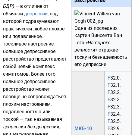
расстройство
БДР)
— в отличие от
обычной
депрессии
, под
которой подразумевают
Одна из последних
практически любое плохое
картин
Винсента Ван
или подавленное,
Гога
«
На пороге
тоскливое
настроение
,
вечности
»
отражает
большое депрессивное
тоску и безнадёжность
расстройство представляет
его депрессии
собой целый комплекс
симптомов. Более того,
F
32.0
,
большое депрессивное
F
32.1
,
расстройство может
F
32.2
,
вообще не сопровождаться
F
32.3
,
плохим настроением,
F
32.3
,
подавленностью или
F
32.4
,
тоской — так называемая
F
32.5
,
депрессия без депрессии
,
МКБ-10
F
32.9
,
или
маскированная