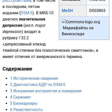
расстройствам
, в том числе
в последнем, пятом
MeSH
D003865
издании (
DSM-5
). В МКБ-10
диагноз
значительная
депрессия
(
англ.
major
Медиафайлы на
depression
) входит в
Викискладе
рубрику
F
32.2
«депрессивный эпизод
тяжёлой степени без психотических симптомов», и
имеет отличия от американского термина.
Содержание
1
Исторические сведения
2
Диагностика БДР по DSM-5
3
Искажения восприятия и поведения
4
Скрининг
5
Биомаркеры
6
Резистентность