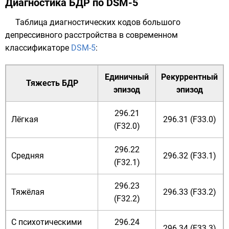
Диагностика БДР по DSM-5
Таблица диагностических кодов большого
депрессивного расстройства в современном
классификаторе
DSM-5
:
Единичный
Рекуррентный
Тяжесть БДР
эпизод
эпизод
296.21
Лёгкая
296.31 (F33.0)
(F32.0)
296.22
Средняя
296.32 (F33.1)
(F32.1)
296.23
Тяжёлая
296.33 (F33.2)
(F32.2)
С психотическими
296.24
296.34 (F33.3)