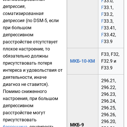
F
33.0
,
депрессия
,
F
33.1
,
соматизированная
F
33.2
,
депрессия
(по DSM-5, если
F
33.3
,
при большом
F
33.41
,
депрессивном
F
33.42
,
F
33.9
расстройстве отсутствует
плохое настроение, то
F33
,
F32
,
обязательно должны
МКБ-10-КМ
F32.9
и
присутствовать потеря
F33.9
интереса и удовольствия от
деятельности, иначе
296.21
,
диагноз не ставится).
296.22
,
Помимо сниженного
296.23
,
настроения, при большом
296.24
,
депрессивном
296.25
,
расстройстве могут
296.26
,
присутствовать
296.20
,
МКБ-9
бессонница
, сонливость,