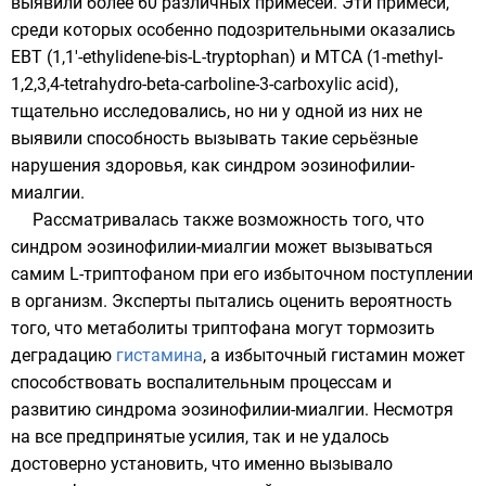
выявили более 60 различных примесей. Эти примеси,
среди которых особенно подозрительными оказались
EBT (1,1'-ethylidene-bis-L-tryptophan) и MTCA (1-methyl-
1,2,3,4-tetrahydro-beta-carboline-3-carboxylic acid),
тщательно исследовались, но ни у одной из них не
выявили способность вызывать такие серьёзные
нарушения здоровья, как синдром эозинофилии-
миалгии.
Рассматривалась также возможность того, что
синдром эозинофилии-миалгии может вызываться
самим L-триптофаном при его избыточном поступлении
в организм. Эксперты пытались оценить вероятность
того, что метаболиты триптофана могут тормозить
деградацию
гистамина
, а избыточный гистамин может
способствовать воспалительным процессам и
развитию синдрома эозинофилии-миалгии. Несмотря
на все предпринятые усилия, так и не удалось
достоверно установить, что именно вызывало