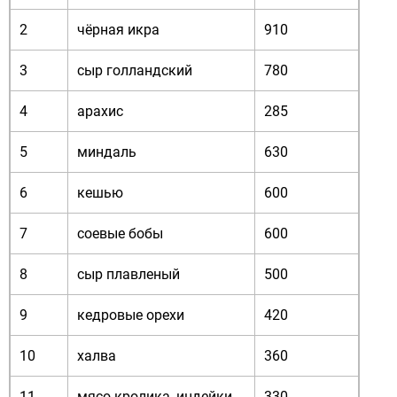
2
чёрная икра
910
3
сыр голландский
780
4
арахис
285
5
миндаль
630
6
кешью
600
7
соевые бобы
600
8
сыр плавленый
500
9
кедровые орехи
420
10
халва
360
11
мясо кролика, индейки
330