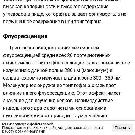
высокая калорийность и высокое содержание
углеводов в пище, которая вызывает сонливость, а не
повышенное содержание в ней триптофана.
Флуоресценция
Триптофан обладает наиболее сильной
флуоресценцией
среди всех 20 протеиногенных
аминокислот. Триптофан поглощает
электромагнитное
излучение
с длиной волны 280 нм (максимум) и
сольватохромно излучает в диапазоне 300—350 нм.
Молекулярное окружение триптофана оказывает
влияние на его флуоресценцию. Этот эффект имеет
значение для изучения белков. Взаимодействие
индольного ядра с азотистыми основаниями
нуклеиновых кислот приводит к уменьшению
интенсивности флуоресценции, что позволяет
Мы используем файлы
cookie
.
Принять
Продолжая использовать сайт, вы даете свое согласие на
установить роль этой аминокислоты в протеин-
работу с этими файлами.