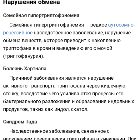
Нарушения обмена
Семейная гипертриптофанемия
Семейная гипертриптофанемия — редкое
аутосомно-
рецессивное
наследственное заболевание, нарушение
обмена веществ, которое приводит к накоплению
триптофана в крови и выведению его с мочой
(триптофанурия).
Болезнь Хартнапа
Причиной заболевания является нарушение
активного транспорта триптофана через кишечную
стенку, вследствие чего усиливаются процессы его
бактериального разложения и образования индольных
продуктов, таких как
индол
,
скатол
.
Синдром Тада
Наследственное заболевание, связанное с
нарушением превращения триптофана в кинуренин. При