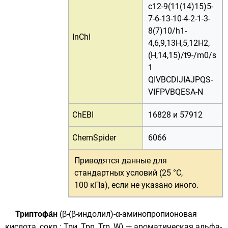
c12-9(11(14)15)5-
7-6-13-10-4-2-1-3-
8(7)10/h1-
InChI
4,6,9,13H,5,12H2,
(H,14,15)/t9-/m0/s
1
QIVBCDIJIAJPQS-
VIFPVBQESA-N
ChEBI
16828
и
57912
ChemSpider
6066
Приводятся данные для
стандартных условий (25 °C,
100 кПа)
, если не указано иного.
Триптофа́н
(β-(β-индолил)-α-аминопропионовая
кислота, сокр.: Три, Трп, Trp, W) — ароматическая
альфа-