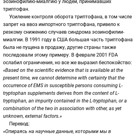
эозинофилию-миалгию у людей, принимавших
триптофан.
Усиление контроля оборота триптофана, в том числе
запрет на ввоз импортного триптофана, привело к
резкому снижению случаев синдрома эозинофилии-
миалгии. В
1991 году
в США большая часть триптофана
была не пущена в продажу, другие страны также
последовали этому примеру. В феврале
2001
FDA
ослабил ограничения, но все же выразил беспокойство:
«Based on the scientific evidence that is available at the
present time, we cannot determine with certainty that the
occurrence of EMS in susceptible persons consuming L-
tryptophan supplements derives from the content of L-
tryptophan, an impurity contained in the L-tryptophan, or a
combination of the two in association with other, as yet
unknown, external factors.»
Перевод:
«Опираясь на научные данные, которыми мы в