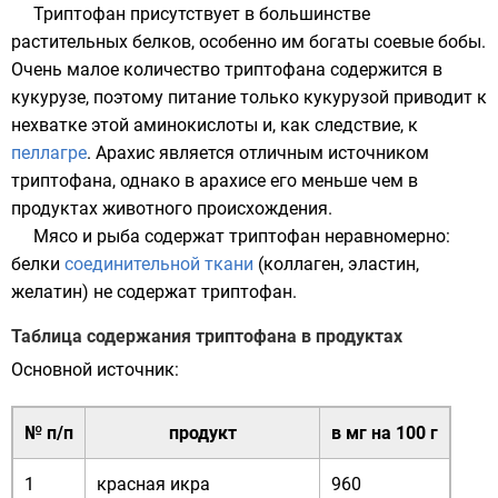
Триптофан присутствует в большинстве
растительных белков, особенно им богаты соевые бобы.
Очень малое количество триптофана содержится в
кукурузе, поэтому питание только кукурузой приводит к
нехватке этой аминокислоты и, как следствие, к
пеллагре
. Арахис является отличным источником
триптофана, однако в арахисе его меньше чем в
продуктах животного происхождения.
Мясо
и
рыба
содержат триптофан неравномерно:
белки
соединительной ткани
(
коллаген
,
эластин
,
желатин
) не содержат триптофан.
Таблица содержания триптофана в продуктах
Основной источник:
№ п/п
продукт
в мг на 100 г
1
красная икра
960