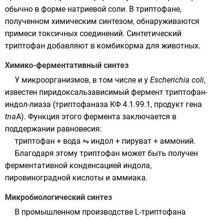
обычно в форме натриевой соли. В триптофане,
полученном химическим синтезом, обнаруживаются
примеси токсичных соединений. Синтетический
триптофан добавляют в комбикорма для животных.
Химико-ферментативный синтез
У микроорганизмов, в том числе и у
Escherichia coli
,
известен пиридоксальзависимый фермент триптофан-
индол-лиаза (триптофаназа КФ 4.1.99.1, продукт гена
tna
A). Функция этого фермента заключается в
поддержании равновесия:
триптофан + вода ⇋ индол + пируват + аммоний.
Благодаря этому триптофан может быть получен
ферментативной конденсацией
индола
,
пировиноградной кислоты
и
аммиака
.
Микробиологический синтез
В промышленном производстве L-триптофана