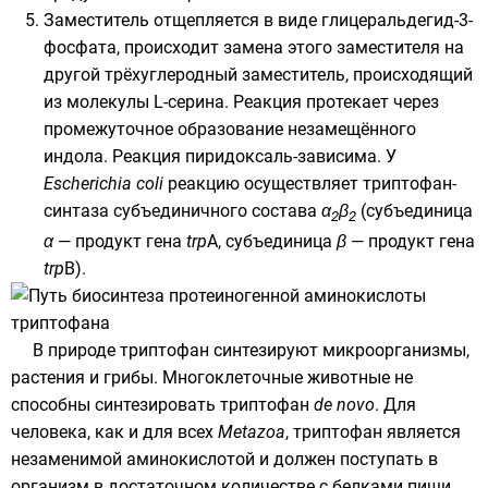
Заместитель отщепляется в виде глицеральдегид-3-
фосфата, происходит замена этого заместителя на
другой трёхуглеродный заместитель, происходящий
из молекулы
L-серина
. Реакция протекает через
промежуточное образование незамещённого
индола
. Реакция
пиридоксаль
-зависима. У
Escherichia coli
реакцию осуществляет триптофан-
синтаза субъединичного состава
α
β
(субъединица
2
2
α
— продукт гена
trp
A, субъединица
β
— продукт гена
trp
B).
В природе триптофан синтезируют
микроорганизмы
,
растения
и
грибы
. Многоклеточные животные не
способны синтезировать триптофан
de novo
. Для
человека, как и для всех
Metazoa
, триптофан является
незаменимой аминокислотой
и должен поступать в
организм в достаточном количестве с белками пищи.