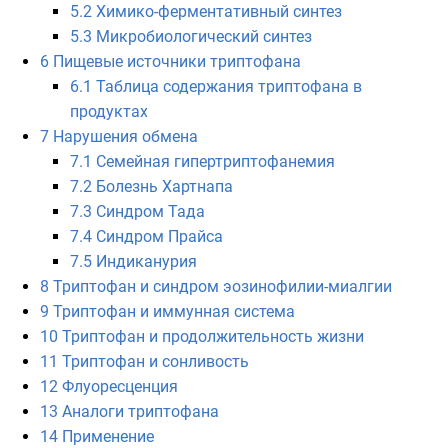
5.2
Химико-ферментативный синтез
5.3
Микробиологический синтез
6
Пищевые источники триптофана
6.1
Таблица содержания триптофана в
продуктах
7
Нарушения обмена
7.1
Семейная гипертриптофанемия
7.2
Болезнь Хартнапа
7.3
Синдром Тада
7.4
Синдром Прайса
7.5
Индиканурия
8
Триптофан и синдром эозинофилии-миалгии
9
Триптофан и иммунная система
10
Триптофан и продолжительность жизни
11
Триптофан и сонливость
12
Флуоресценция
13
Аналоги триптофана
14
Применение