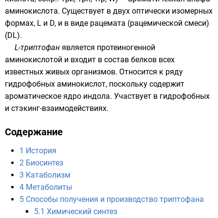
аминокислота
. Существует в двух
оптически изомерных
формах, L и D, и в виде
рацемата
(рацемической смеси)
(DL).
L-триптофан
является протеиногенной
аминокислотой и входит в состав
белков
всех
известных живых организмов. Относится к ряду
гидрофобных аминокислот, поскольку содержит
ароматическое
ядро
индола
. Участвует в
гидрофобных
и
стэкинг
-взаимодействиях.
Содержание
1
История
2
Биосинтез
3
Катаболизм
4
Метаболиты
5
Способы получения и производство триптофана
5.1
Химический синтез