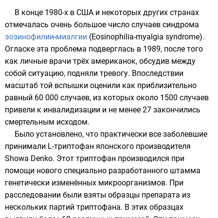
В конце
1980-х
в
США
и некоторых других странах
отмечалась очень большое число случаев синдрома
эозинофилии
-
миалгии
(
Eosinophilia-myalgia syndrome
).
Огласке эта проблема подверглась в
1989
, после того
как личные врачи трёх американок, обсудив между
собой ситуацию, подняли тревогу. Впоследствии
масштаб той вспышки оценили как приблизительно
равный 60 000 случаев, из которых около 1500 случаев
привели к инвалидизации и не менее 27 закончились
смертельным исходом.
Было установлено, что практически все заболевшие
принимали L-триптофан японского производителя
Showa Denko. Этот триптофан производился при
помощи нового специально разработанного
штамма
генетически изменённых
микроорганизмов
. При
расследовании были взяты образцы препарата из
нескольких партий триптофана. В этих образцах