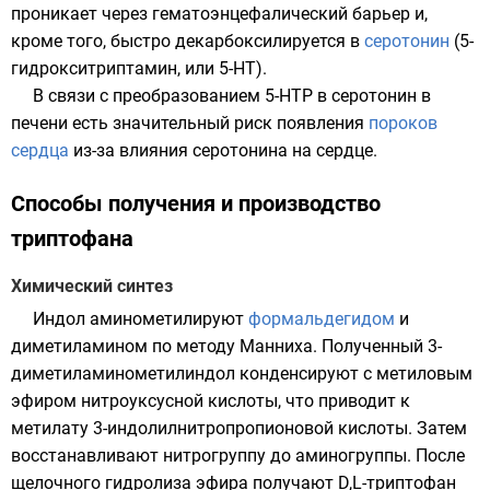
проникает через
гематоэнцефалический барьер
и,
кроме того, быстро декарбоксилируется в
серотонин
(5-
гидрокситриптамин, или 5-HT).
В связи с преобразованием 5-HTP в серотонин в
печени есть значительный риск появления
пороков
сердца
из-за влияния серотонина на сердце.
Способы получения и производство
триптофана
Химический синтез
Индол аминометилируют
формальдегидом
и
диметиламином
по методу Манниха. Полученный 3-
диметиламинометилиндол конденсируют с метиловым
эфиром нитроуксусной кислоты, что приводит к
метилату 3-индолилнитропропионовой кислоты. Затем
восстанавливают нитрогруппу до аминогруппы. После
щелочного гидролиза эфира получают D,L-триптофан