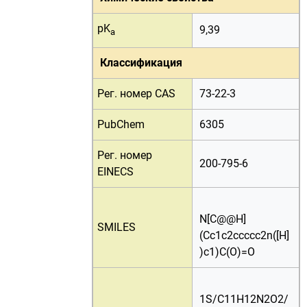
pK
9,39
a
Классификация
Рег. номер CAS
73-22-3
PubChem
6305
Рег. номер
200-795-6
EINECS
N[C@@H]
SMILES
(Cc1c2ccccc2n([H]
)c1)C(O)=O
1S/C11H12N2O2/