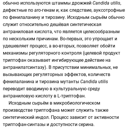
обычно используются штаммы дрожжей
Candida utilis
,
дефектные по
aro
-генам и, как следствие,
ауксотрофные
по
фенилаланину
и
тирозину
. Исходным сырьём обычно
служит относительно дешёвая синтетическая
антраниловая кислота, что является целесообразным
по нескольким причинам. Во-первых, это упрощает и
удешевляет процесс, а во-вторых, позволяет обойти
механизмы регуляторного контроля (целевой продукт
триптофан оказывает ингибирующее действие на
антранилатсинтазу). В присутствии минимальных, не
вызывающих регуляторных эффектов, количеств
фенилаланина и тирозина мутанты
Candida utilis
переводит вводимую в культуральную среду
антраниловую кислоту в L-триптофан.
Исходным сырьём в микробиологическом
производстве триптофана может служить также
синтетический индол. Процесс зависит от активности
триптофан-синтазы и доступности серина.