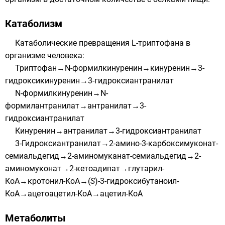
Катаболизм
Катаболические превращения L-триптофана в
организме человека:
Триптофан→N-формилкинуренин→кинуренин→3-
гидроксикинуренин→3-гидроксиантранилат
N-формилкинуренин→N-
формилантранилат→антранилат→3-
гидроксиантранилат
Кинуренин→антранилат→3-гидроксиантранилат
3-Гидроксиантранилат→2-амино-3-карбоксимуконат-
семиальдегид→2-аминомуканат-семиальдегид→2-
аминомуконат→2-кетоадипат→глутарил-
КоА→кротонил-КоА→(
S
)-3-гидроксибутаноил-
КоА→ацетоацетил-КоА→ацетил-КоА
Метаболиты