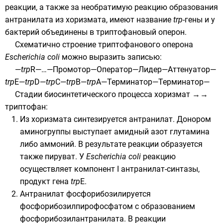
реакции, а также за необратимую реакцию образования
антранилата из хоризмата, имеют название
trp
-гены и у
бактерий объединены в триптофановый оперон.
Схематично строение
триптофанового оперона
Escherichia coli
можно выразить записью:
—
trp
R—…—Промотор—Оператор—Лидер—Аттенуатор—
trp
E—
trp
D—
trp
C—
trp
B—
trp
A—Терминатор—Терминатор—
Стадии биосинтетического процесса хоризмат →→
триптофан:
Из хоризмата синтезируется антранилат. Донором
аминогруппы выступает амидный азот
глутамина
либо
аммоний
. В результате реакции образуется
также
пируват
. У
Escherichia coli
реакцию
осуществляет компонент I антранилат-синтазы,
продукт гена
trp
E.
Антранилат фосфорибозилируется
фосфорибозилпирофосфатом
с образованием
фосфорибозилантранилата. В реакции