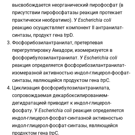
высвобождается неорганический
пирофосфат
(в
присутствии пирофосфатазы реакция протекает
практически необратимо). У
Escherichia coli
реакцию осуществляет компонент II антранилат-
синтазы, продукт гена
trp
D.
Фосфорибозилантранилат, претерпевая
перегруппировку Амадори
, изомеризуется в
фосфорибулозилантранилат. У
Escherichia coli
реакция определяется фосфорибозилантранилат-
изомеразной активностью индол-глицерол-фосфат-
синтазы, являющейся продуктом гена
trp
C.
Циклизация фосфорибулозилантранилата,
сопровождаемая декарбоксилированием-
дегидратацией приводит к индол-глицерол-
фосфату. У
Escherichia coli
реакция определяется
индол-глицерол-фосфат-синтазной активностью
индол-глицерол-фосфат-синтазы, являющейся
продуктом гена
trp
C.