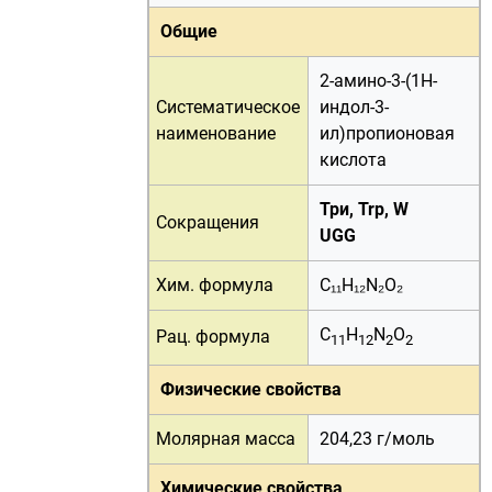
Общие
2-амино-3-(1H-
Систематическое
индол-3-
наименование
ил)пропионовая
кислота
Три, Trp, W
Сокращения
UGG
Хим. формула
C₁₁H₁₂N₂O₂
C
H
N
O
Рац. формула
11
12
2
2
Физические свойства
Молярная масса
204,23 г/
моль
Химические свойства