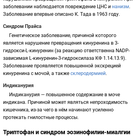
заболевании наблюдается повреждение ЦНС и
нанизм
.
Заболевание впервые описано К. Тада в 1963 году.
Синдром Прайса
Генетическое заболевание, причиной которого
является нарушение превращения
кинуренина
в 3-
гидрокси-L-кинуренин (за реакцию ответственна NADP-
зависимая L-кинуренин-3-гидроксилаза КФ 1.14.13.9).
Заболевание проявляется повышенной экскрецией
кинуренина с мочой, а также
склеродермией
.
Индиканурия
Индиканурия — повышенное содержание в моче
индикана
. Причиной может являться непроходимость
кишечника, из-за чего в нём начинают усиленно
протекать гнилостные процессы.
Триптофан и синдром эозинофилии-миалгии