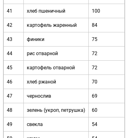
41
хлеб пшеничный
100
42
картофель жаренный
84
43
финики
75
44
рис отварной
72
45
картофель отварной
72
46
хлеб ржаной
70
47
чернослив
69
48
зелень (укроп, петрушка)
60
49
свекла
54