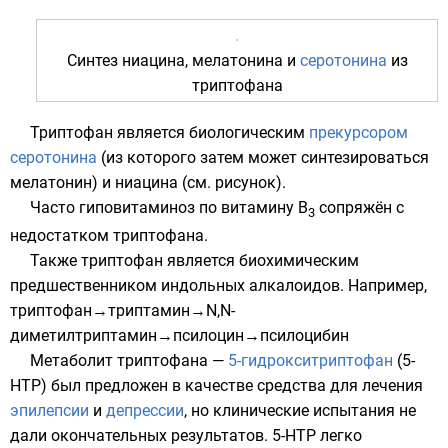
Синтез
ниацина
,
мелатонина
и
серотонина
из
триптофана
Триптофан является биологическим
прекурсором
серотонина
(из которого затем может синтезироваться
мелатонин
) и
ниацина
(см. рисунок).
Часто гиповитаминоз по витамину B
сопряжён с
3
недостатком триптофана.
Также триптофан является биохимическим
предшественником индольных алкалоидов. Например,
триптофан→триптамин→N,N-
диметилтриптамин→псилоцин→псилоцибин
Метаболит триптофана —
5-гидрокситриптофан
(5-
HTP) был предложен в качестве средства для лечения
эпилепсии
и
депрессии
, но клинические испытания не
дали окончательных результатов. 5-HTP легко