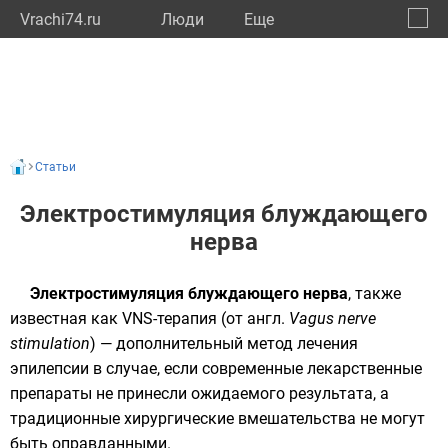
Vrachi74.ru
Люди
Eще
🔔
Челяб
🔍
Статьи
Электростимуляция блуждающего
нерва
Электростимуляция блуждающего нерва
, также
известная как VNS-терапия (от
англ.
Vagus nerve
stimulation
) — дополнительный метод лечения
эпилепсии в случае, если современные лекарственные
препараты не принесли ожидаемого результата, а
традиционные хирургические вмешательства не могут
быть оправданными.