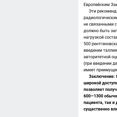
Европейским Зак
Эти рекоменд
радиологические
не связанными с
должно быть зап
нагрузкой соста
500 рентгеновск
введении таллия
авторитетной оце
(при введении д
имеет преимущес
Заключение: 
широкой доступн
позволяет получ
600—1300 обычны
пациента, так и
существенно вли