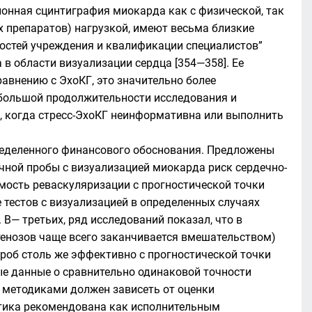
зионная сцинтиграфия миокарда как с физической, так
 препаратов) нагрузкой, имеют весьма близкие
ностей учреждения и квалификации специалистов”
 в области визуализации сердца [354—358]. Ее
равнению с ЭхоКГ, это значительно более
 большой продолжительности исследования и
х, когда стресс-ЭхоКГ неинформативна или выполнить
ределенного финансового обоснования. Предложены
очной пробы с визуализацией миокарда риск сердечно-
имость реваскуляризации с прогностической точки
 тестов с визуализацией в определенных случаях
В— третьих, ряд исследований показал, что в
тенозов чаще всего заканчивается вмешательством)
роб столь же эффективно с прогностической точки
ые данные о сравнительно одинаковой точности
 методиками должен зависеть от оценки
ктика рекомендована как исполнительным