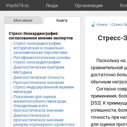
Vrachi74.ru
Люди
Организации
Усл
Мое меню
Книга
Книги
Стресс-Э
Стресс-Эхокардиография:
Cтресс-
согласованное мнение экспертов
Стресс эхокардиография:
историческая и социально-
экономическая перспектива
Патофизиологические основы
Поскольку на
стресс-эхокардиографии
Диагностические критерии
сравнительной ц
Методика
достаточно боль
Диагностическая точность
обычным нагрузо
Прогностическое значение
стресс-индуцированной ишемии
Согласно сов
миокарда
применения, бо
Показания для оценки
жизнеспособного миокарда.
[352]. К преиму
Определение и его
успешности, бол
прогностическое значение
Диагностическое и
точность при на
прогностическое значение
для оценки прог
резерва коронарного кровотока