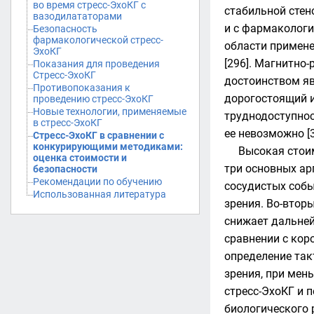
во время стресс-ЭхоКГ с
стабильной стен
вазодилататорами
и с фармакологи
Безопасность
фармакологической стресс-
области примене
ЭхоКГ
[296]. Магнитно
Показания для проведения
Стресс-ЭхоКГ
достоинством яв
Противопоказания к
дорогостоящий и
проведению стресс-ЭхоКГ
Новые технологии, применяемые
труднодоступнос
в стресс-ЭхоКГ
ее невозможно [3
Cтресс-ЭхоКГ в сравнении с
конкурирующими методиками:
Высокая стои
оценка стоимости и
три основных ар
безопасности
Рекомендации по обучению
сосудистых собы
Использованная литература
зрения. Во-втор
снижает дальней
сравнении с кор
определение так
зрения, при мен
стресс-ЭхоКГ и 
биологического 