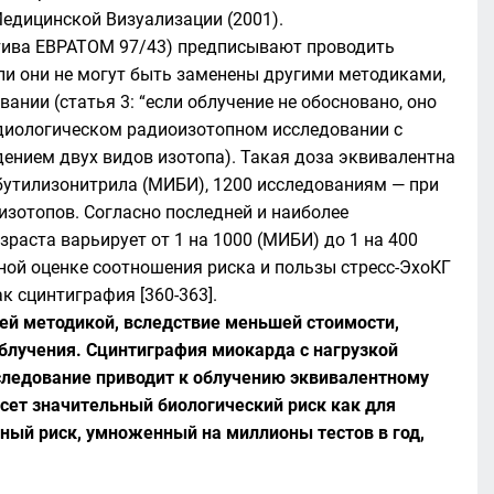
Медицинской Визуализации (2001).
тива ЕВРАТОМ 97/43) предписывают проводить
ли они не могут быть заменены другими методиками,
нии (статья 3: “если облучение не обосновано, оно
рдиологическом радиоизотопном исследовании с
дением двух видов изотопа). Такая доза эквивалентна
бутилизонитрила (МИБИ), 1200 исследованиям — при
изотопов. Согласно последней и наиболее
озраста варьирует от 1 на 1000 (МИБИ) до 1 на 400
ьной оценке соотношения риска и пользы стресс-ЭхоКГ
 сцинтиграфия [360-363].
ей методикой, вследствие меньшей стоимости,
облучения. Сцинтиграфия миокарда с нагрузкой
сследование приводит к облучению эквивалентному
сет значительный биологический риск как для
ьный риск, умноженный на миллионы тестов в год,