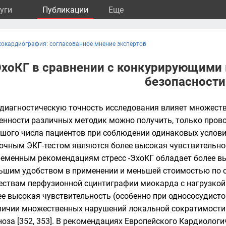
уги
Публикации
Eще
хокардиография: согласованное мнение экспертов
ЭхоКГ в сравнении с конкурирующими 
безопасности
 диагностическую точность исследования влияет множест
енности различных методик можно получить, только прово
шого числа пациентов при соблюдении одинаковых услови
чным ЭКГ-тестом являются более высокая чувствительност
ременным рекомендациям стресс -ЭхоКГ обладает более в
льшим удобством в применении и меньшей стоимостью по 
ществам перфузионной сцинтиграфии миокарда с нагрузкой
ее высокая чувствительность (особенно при однососудист
личии множественных нарушений локальной сократимости 
ноза [352, 353]. В рекомендациях Европейского Кардиолог