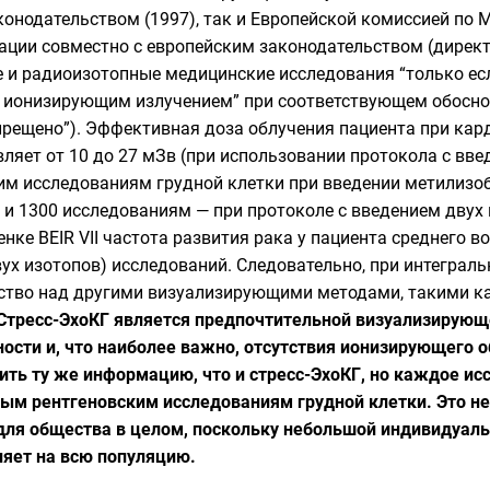
онодательством (1997), так и Европейской комиссией по 
ации совместно с европейским законодательством (дирек
 и радиоизотопные медицинские исследования “только ес
 ионизирующим излучением” при соответствующем обоснова
рещено”). Эффективная доза облучения пациента при ка
вляет от 10 до 27 мЗв (при использовании протокола с вве
им исследованиям грудной клетки при введении метилизо
 и 1300 исследованиям — при протоколе с введением двух 
нке BEIR VII частота развития рака у пациента среднего в
вух изотопов) исследований. Следовательно, при интеграл
тво над другими визуализирующими методами, такими как
Стресс-ЭхоКГ является предпочтительной визуализирующ
ости и, что наиболее важно, отсутствия ионизирующего 
ить ту же информацию, что и стресс-ЭхоКГ, но каждое и
м рентгеновским исследованиям грудной клетки. Это не
 для общества в целом, поскольку небольшой индивидуал
яет на всю популяцию.