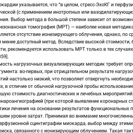
окардии указывается, что “в целом, стресс-ЭхоКГ и перфу
ческой (с применением инотропных или вазодилатирующих
ния. Выбор метода в большой степени зависит от возмож
-резонансная томография (МРТ) — наиболее новая методика
ляется отсутствие ионизирующего облучения, однако, по с
 менее доступный метод. Вследствие высокой стоимости,
ти, рекомендуется использовать МРТ только в тех случая
59].
мость нагрузочных визуализирующих методик требует оп
гумента: во-первых, при отрицательном результате нагруз
тий настолько низкий, что позволяет отвергнуть необход
ых, в отличие от обычной нагрузочной пробы использование
шую стоимость диагностических и лечебных мероприятий. 
онароангиографией (при которой выявление коронарных с
тики лечения на основании результатов функциональных п
ьшем уровне затрат. Принимая во внимание многочисленн
перфузионной сцинтиграфии миокарда, выбор между этими
риска, связанного с ионизирующим облучением. Такая та