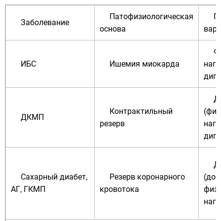
Патофизиологическая
П
Заболевание
основа
вари
Ф
ИБС
Ишемия миокарда
нагр
дип
Д
Контрактильный
(физ
ДКМП
резерв
нагр
дип
Д
Сахарный диабет,
Резерв коронарного
(доб
АГ, ГКМП
кровотока
физ
нагр