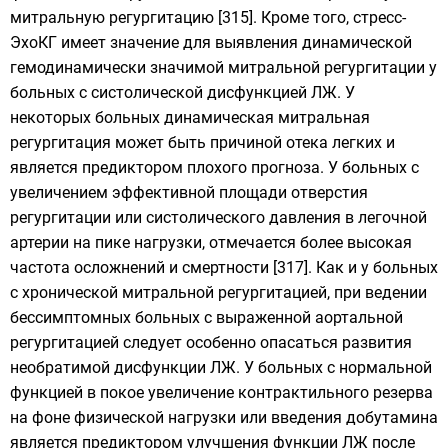
митральную регургитацию [315]. Кроме того, стресс-
ЭхоКГ имеет значение для выявления динамической
гемодинамически значимой митральной регургитации у
больных с систолической дисфункцией ЛЖ. У
некоторых больных динамическая митральная
регургитация может быть причиной отека легких и
является предиктором плохого прогноза. У больных с
увеличением эффективной площади отверстия
регургитации или систолического давления в легочной
артерии на пике нагрузки, отмечается более высокая
частота осложнений и смертности [317]. Как и у больных
с хронической митральной регургитацией, при ведении
бессимптомных больных с выраженной аортальной
регургитацией следует особенно опасаться развития
необратимой дисфункции ЛЖ. У больных с нормальной
функцией в покое увеличение контрактильного резерва
на фоне физической нагрузки или введения добутамина
является предиктором улучшения функции ЛЖ после