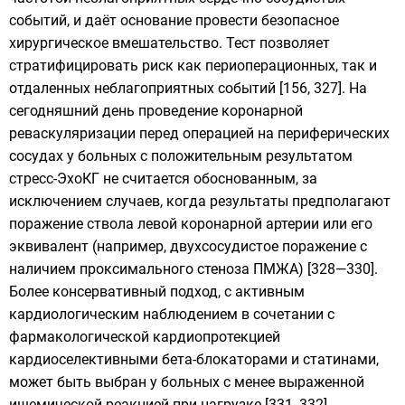
событий, и даёт основание провести безопасное
хирургическое вмешательство. Тест позволяет
стратифицировать риск как периоперационных, так и
отдаленных неблагоприятных событий [156, 327]. На
сегодняшний день проведение коронарной
реваскуляризации перед операцией на периферических
сосудах у больных с положительным результатом
стресс-ЭхоКГ не считается обоснованным, за
исключением случаев, когда результаты предполагают
поражение ствола левой коронарной артерии или его
эквивалент (например, двухсосудистое поражение с
наличием проксимального стеноза ПМЖА) [328—330].
Более консервативный подход, c активным
кардиологическим наблюдением в сочетании с
фармакологической кардиопротекцией
кардиоселективными бета-блокаторами и статинами,
может быть выбран у больных с менее выраженной
ишемической реакцией при нагрузке [331, 332].