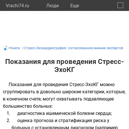
Vrachi74.ru
Люди
Eще
🔔
Челяб
🔍
Книги
Стресс-Эхокардиография: согласованное мнение экспертов
Показания для проведения Стресс-
ЭхоКГ
Показания для проведения Стресс-ЭхоКГ можно
сгруппировать в довольно широкие категории, которые,
в конечном счете, могут охватывать подавляющее
большинство больных:
диагностика ишемической болезни сердца;
оценка прогноза и стратификация риска у
больных с установленным диагнозом (например,