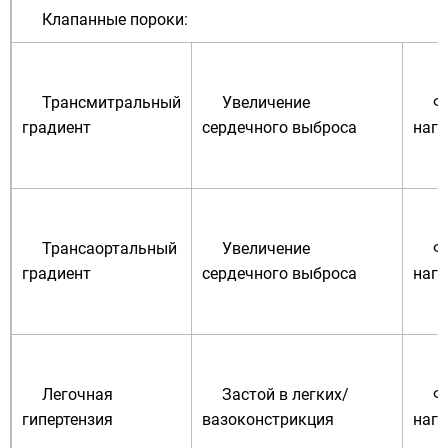
Клапанные пороки:
Трансмитральный
Увеличение
Ф
градиент
сердечного выброса
нагр
Трансаортальный
Увеличение
Ф
градиент
сердечного выброса
нагр
Легочная
Застой в легких/
Ф
гипертензия
вазоконстрикция
нагр