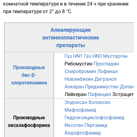
комнатной температуре и в течение 24 ч при хранении
при температуре от 2° до 8 °C.
Алкилирующие
антинеопластические
препараты
Газ HN1
Газ HN3
Мустарген
Рибомустин
Проспидин
Производные
Спиробромин
Лофенал
бис-β-
Новэмбихин
Дегранол
хлорэтиламина
Алкеран
Преднимустин
Допан
Лейкеран
Пафенцил
Эстрацит
Эндоксан
Холоксан
Мафосфамид
Производные
Гидроксициклофосфамид
оксазафосфорина
Иксотен
Пергамид
Алдофосфамид