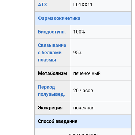
АТХ
L01XX11
Фармакокинетика
Биодоступн.
100%
Связывание
с белками
95%
плазмы
Метаболизм
печёночный
Период
20 часов
полувывед.
Экскреция
почечная
Способ введения
внутривенно