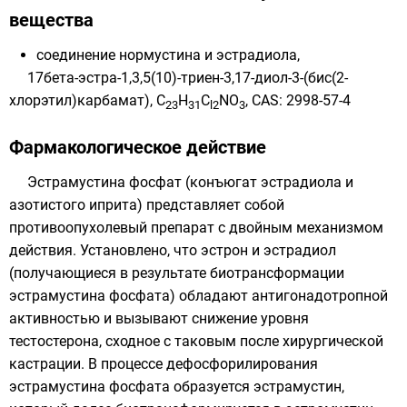
вещества
соединение нормустина и эстрадиола,
17бета-эстра-1,3,5(10)-триен-3,17-диол-3-(бис(2-
хлорэтил)карбамат), C
H
C
NO
, CAS: 2998-57-4
23
31
l2
3
Фармакологическое действие
Эстрамустина фосфат (конъюгат эстрадиола и
азотистого иприта) представляет собой
противоопухолевый препарат с двойным механизмом
действия. Установлено, что эстрон и эстрадиол
(получающиеся в результате биотрансформации
эстрамустина фосфата) обладают антигонадотропной
активностью и вызывают снижение уровня
тестостерона, сходное с таковым после хирургической
кастрации. В процессе дефосфорилирования
эстрамустина фосфата образуется эстрамустин,