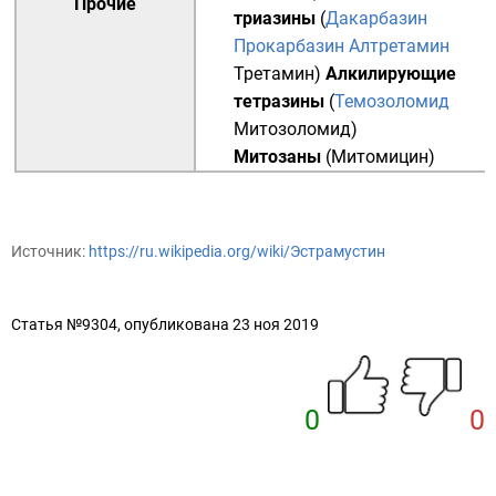
Прочие
триазины
(
Дакарбазин
Прокарбазин
Алтретамин
Третамин
)
Алкилирующие
тетразины
(
Темозоломид
Митозоломид
)
Митозаны
(
Митомицин
)
Источник:
https://ru.wikipedia.org/wiki/Эстрамустин
Статья №9304, опубликована 23 ноя 2019
0
0