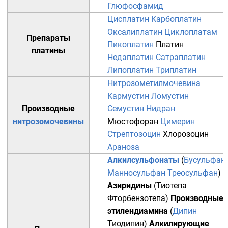
Глюфосфамид
Цисплатин
Карбоплатин
Оксалиплатин
Циклоплатам
Препараты
Пикоплатин
Платин
платины
Недаплатин
Сатраплатин
Липоплатин
Триплатин
Нитрозометилмочевина
Кармустин
Ломустин
Производные
Семустин
Нидран
нитрозомочевины
Мюстофоран
Цимерин
Стрептозоцин
Хлорозоцин
Араноза
Алкилсульфонаты
(
Бусульфан
Манносульфан
Треосульфан
)
Азиридины
(
Тиотепа
Фторбензотепа
)
Производные
этилендиамина
(
Дипин
Тиодипин
)
Алкилирующие