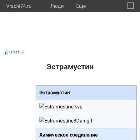
Vrachi74.ru
Люди
Eще
🔔
Челяб
🔍
Статьи
Эстрамустин
Эстрамустин
Химическое соединение