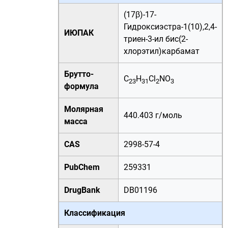
(17β)-17-
Гидроксиэстра-1(10),2,4-
ИЮПАК
триен-3-ил бис(2-
хлорэтил)карбамат
Брутто-
C
H
Cl
NO
23
31
2
3
формула
Молярная
440.403
г
/
моль
масса
CAS
2998-57-4
PubChem
259331
DrugBank
DB01196
Классификация