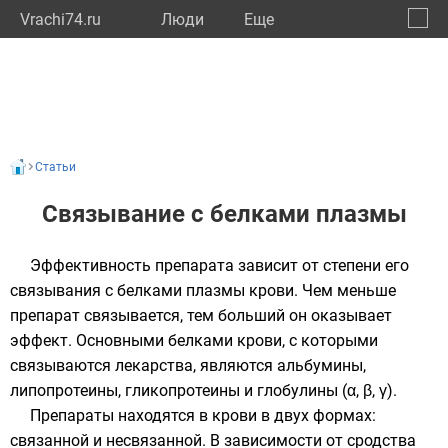
Vrachi74.ru
Люди
Eще
🔔
Челяб
🔍
Статьи
Связывание с белками плазмы
Эффективность препарата зависит от степени его
связывания с
белками
плазмы крови
. Чем меньше
препарат связывается, тем больший он оказывает
эффект. Основными белками крови, с которыми
связываются лекарства, являются
альбумины
,
липопротеины
,
гликопротеины
и
глобулины
(α, β, γ).
Препараты находятся в крови в двух формах:
связанной и несвязанной. В зависимости от сродства