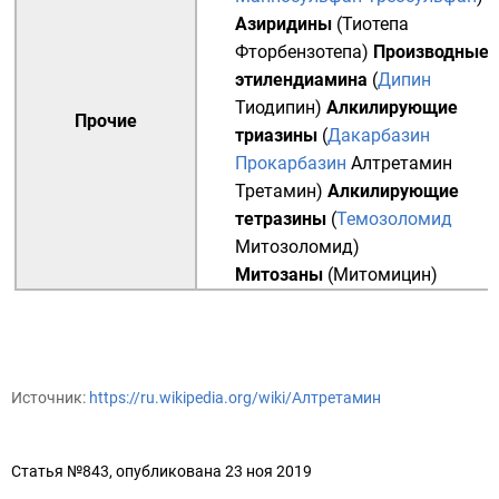
Азиридины
(
Тиотепа
Фторбензотепа
)
Производные
этилендиамина
(
Дипин
Тиодипин
)
Алкилирующие
Прочие
триазины
(
Дакарбазин
Прокарбазин
Алтретамин
Третамин
)
Алкилирующие
тетразины
(
Темозоломид
Митозоломид
)
Митозаны
(
Митомицин
)
Источник:
https://ru.wikipedia.org/wiki/Алтретамин
Статья №843, опубликована 23 ноя 2019