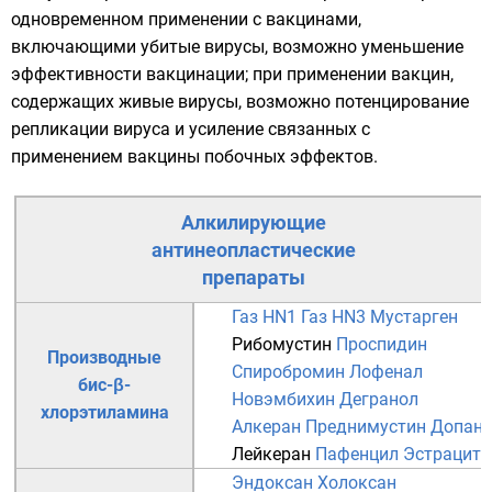
одновременном применении с вакцинами,
включающими убитые вирусы, возможно уменьшение
эффективности вакцинации; при применении вакцин,
содержащих живые вирусы, возможно потенцирование
репликации вируса и усиление связанных с
применением вакцины побочных эффектов.
Алкилирующие
антинеопластические
препараты
Газ HN1
Газ HN3
Мустарген
Рибомустин
Проспидин
Производные
Спиробромин
Лофенал
бис-β-
Новэмбихин
Дегранол
хлорэтиламина
Алкеран
Преднимустин
Допан
Лейкеран
Пафенцил
Эстрацит
Эндоксан
Холоксан