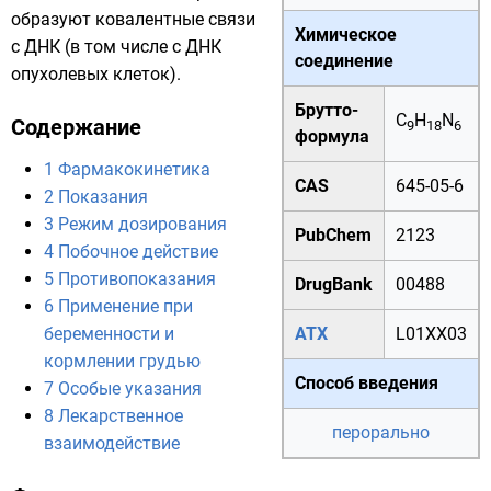
образуют ковалентные связи
Химическое
с ДНК (в том числе с ДНК
соединение
опухолевых клеток).
Брутто-
C
H
N
Содержание
9
18
6
формула
1
Фармакокинетика
CAS
645-05-6
2
Показания
3
Режим дозирования
PubChem
2123
4
Побочное действие
5
Противопоказания
DrugBank
00488
6
Применение при
беременности и
АТХ
L01XX03
кормлении грудью
Способ введения
7
Особые указания
8
Лекарственное
перорально
взаимодействие