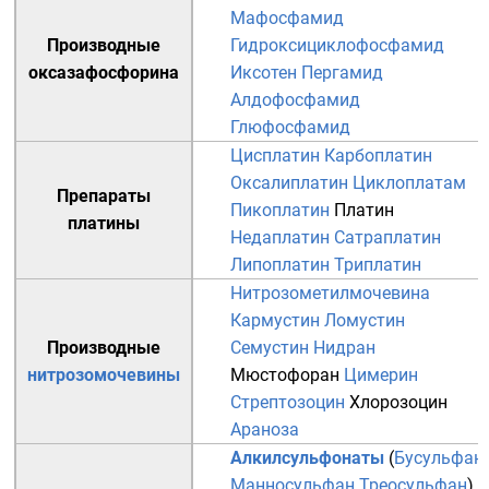
Мафосфамид
Производные
Гидроксициклофосфамид
оксазафосфорина
Иксотен
Пергамид
Алдофосфамид
Глюфосфамид
Цисплатин
Карбоплатин
Оксалиплатин
Циклоплатам
Препараты
Пикоплатин
Платин
платины
Недаплатин
Сатраплатин
Липоплатин
Триплатин
Нитрозометилмочевина
Кармустин
Ломустин
Производные
Семустин
Нидран
нитрозомочевины
Мюстофоран
Цимерин
Стрептозоцин
Хлорозоцин
Араноза
Алкилсульфонаты
(
Бусульфан
Манносульфан
Треосульфан
)