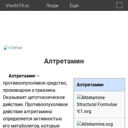
Vrachi74.ru
Люди
Eще
🔔
Челяб
🔍
Статьи
Алтретамин
Алтретамин
—
противоопухолевое средство,
Алтретамин
производное s-триазина.
Оказывает цитотоксическое
действие. Противоопухолевое
действие алтретамина
определяется активностью
его метаболитов, которые