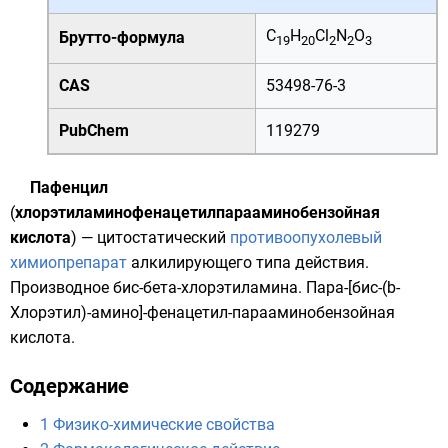
C
H
Cl
N
O
Брутто-формула
19
20
2
2
3
CAS
53498-76-3
PubChem
119279
Пафенцил
(
хлорэтиламинофенацетилпарааминобензойная
кислота
) —
цитостатический
противоопухолевый
химиопрепарат
алкилирующего типа действия.
Производное бис-бета-хлорэтиламина. Пара-[бис-(b-
Хлорэтил)-амино]-фенацетил-парааминобензойная
кислота.
Содержание
1
Физико-химические свойства