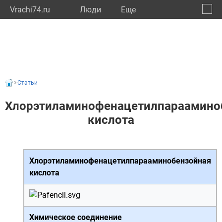
Vrachi74.ru
Люди
Eще
🔔
Челяб
🔍
Статьи
Хлорэтиламинофенацетилпараамино
кислота
Хлорэтиламинофенацетилпарааминобензойная
кислота
Химическое соединение