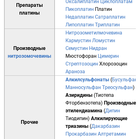
Оксалиплатин
Циклоплатам
Препараты
Пикоплатин
Платин
платины
Недаплатин
Сатраплатин
Липоплатин
Триплатин
Нитрозометилмочевина
Кармустин
Ломустин
Производные
Семустин
Нидран
нитрозомочевины
Мюстофоран
Цимерин
Стрептозоцин
Хлорозоцин
Араноза
Алкилсульфонаты
(
Бусульфан
Манносульфан
Треосульфан
)
Азиридины
(
Тиотепа
Фторбензотепа
)
Производные
этилендиамина
(
Дипин
Тиодипин
)
Алкилирующие
Прочие
триазины
(
Дакарбазин
Прокарбазин
Алтретамин