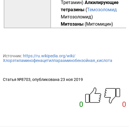
Третамин
)
Алкилирующие
тетразины
(
Темозоломид
Митозоломид
)
Митозаны
(
Митомицин
)
Источник:
https://ru.wikipedia.org/wiki/
Хлорэтиламинофенацетилпарааминобензойная_кислота
Статья №8703, опубликована 23 ноя 2019
0
0