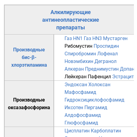
Алкилирующие
антинеопластические
препараты
Газ HN1
Газ HN3
Мустарген
Рибомустин
Проспидин
Производные
Спиробромин
Лофенал
бис-β-
Новэмбихин
Дегранол
хлорэтиламина
Алкеран
Преднимустин
Допан
Лейкеран
Пафенцил
Эстрацит
Эндоксан
Холоксан
Мафосфамид
Производные
Гидроксициклофосфамид
оксазафосфорина
Иксотен
Пергамид
Алдофосфамид
Глюфосфамид
Цисплатин
Карбоплатин