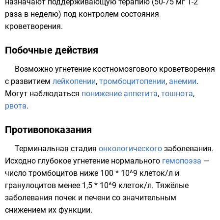
назначают поддерживающую терапию (50-75 мг 1-2
раза в неделю) под контролем состояния
кроветворения
.
Побочные действия
Возможно угнетение костномозгового кроветворения
с развитием
лейкопении
,
тромбоцитопении
,
анемии
.
Могут наблюдаться
понижение аппетита
,
тошнота
,
рвота
.
Противопоказания
Терминальная стадия
онкологического
заболевания
.
Исходно глубокое угнетение нормального
гемопоэза
—
число тромбоцитов ниже 100 * 10^9 клеток/л и
гранулоцитов менее 1,5 * 10^9 клеток/л. Тяжёлые
заболевания
почек
и
печени
со значительным
снижением их функции.