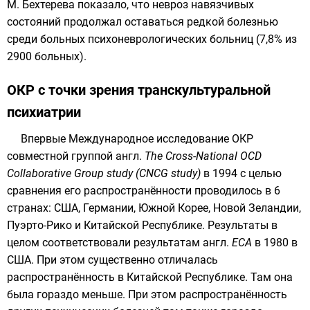
М. Бехтерева
показало, что невроз навязчивых
состояний продолжал оставаться редкой болезнью
среди больных психоневрологических больниц (7,8% из
2900 больных).
ОКР с точки зрения транскультуральной
психиатрии
Впервые Международное исследование ОКР
совместной группой
англ.
The Cross-National OCD
Collaborative Group study (CNCG study)
в
1994
с целью
сравнения его распространённости проводилось в 6
странах: США,
Германии
,
Южной Корее
,
Новой Зеландии
,
Пуэрто-Рико
и
Китайской Республике
. Результаты в
целом соответствовали результатам
англ.
ECA
в 1980 в
США. При этом существенно отличалась
распространённость в Китайской Республике. Там она
была гораздо меньше. При этом распространённость