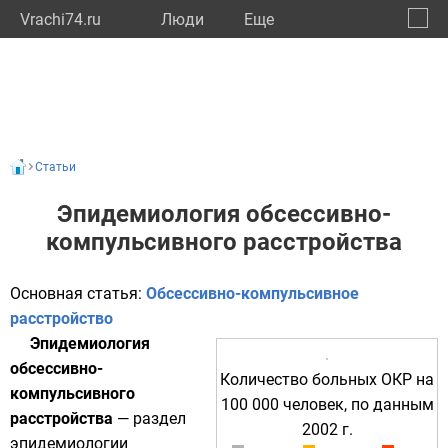
Vrachi74.ru
Люди
Eще
🔔
Челяб
🔍
Статьи
Эпидемиология обсессивно-
компульсивного расстройства
Основная статья:
Обсессивно-компульсивное
расстройство
Эпидемиология
обсессивно-
Количество больных ОКР на
компульсивного
100 000 человек, по данным
расстройства
— раздел
2002 г.
эпидемиологии