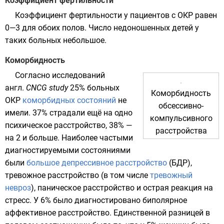
Коэффициент фертильности
Коэффициент фертильности
у пациентов с ОКР равен
0—3 для обоих полов. Число
недоношенных детей
у
таких больных небольшое.
Коморбидность
Согласно исследований
англ.
CNCG study
25% больных
Коморбидность
ОКР
коморбидных состояний
не
обсессивно-
имели. 37% страдали ещё на одно
компульсивного
психическое расстройство, 38% —
расстройства
на 2 и больше. Наиболее частыми
диагностируемыми состояниями
были
большое депрессивное расстройство
(БДР),
тревожное расстройство
(в том числе
тревожный
невроз
),
паническое расстройство
и
острая реакция на
стресс
. У 6% было диагностировано
биполярное
аффективное расстройство
. Единственной разницей в