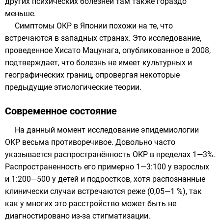
других психических болезней там также гораздо
меньше.
Симптомы ОКР в
Японии
похожи на те, что
встречаются в западных странах. Это исследование,
проведенное Хисато Мацунага, опубликованное в
2008
,
подтверждает, что болезнь не имеет культурных и
географических границ, опровергая некоторые
предыдущие этиологические теории.
Современное состояние
На данный момент исследование эпидемиологии
ОКР весьма противоречивое. Довольно часто
указывается распространённость ОКР в пределах 1—3%.
Распространенность его примерно 1—3:100 у взрослых
и 1:200—500 у детей и подростков, хотя распознанные
клинически случаи встречаются реже (0,05—1 %), так
как у многих это расстройство может быть не
диагностировано из-за
стигматизации
.