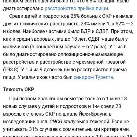
половом соотношении было то, что у 5% женщин было
диагностировано
расстройство приёма пищи
.
Среди детей и подростков 25% больных ОКР не имели
других психических расстройств, 23% имели 1, а 52% — 2
и более. Наиболее частыми было БДР и
СДВГ
. При этом,
как и среди здоровых лиц до 18 лет, СДВГ чаще был у
мальчиков (в конкретном случае — в 2 раза). У 1 из 6
было диагностировано
оппозиционно-вызывающее
расстройство
и расстройство с чрезмерной тревогой
(
F
93.8
). У 1-й из 9 девочек было расстройство приёма
пищи. У мальчиков часто был
синдром Туретта
.
Тяжесть ОКР
При первом врачебном осмотре только в 1-м из 13
новых случаев у детей и подростков и 1-м среди 23
взрослых степень ОКР по шкале Йеля-Брауна в
исследовании
англ.
CNCG study
была тяжелой. Если не
учитывать 31% случаев с сомнительными критериями,
количество таких случаев возрастает к 1:9 лицам до 18