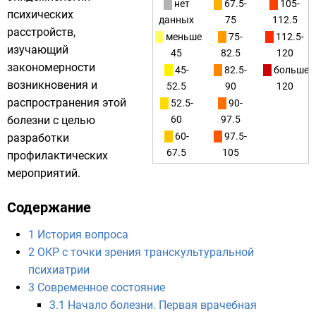
нет
67.5-
105-
психических
данных
75
112.5
расстройств
,
меньше
75-
112.5-
изучающий
45
82.5
120
закономерности
45-
82.5-
больше
возникновения и
52.5
90
120
распространения этой
52.5-
90-
болезни с целью
60
97.5
60-
97.5-
разработки
67.5
105
профилактических
мероприятий.
Содержание
1
История вопроса
2
ОКР с точки зрения транскультуральной
психиатрии
3
Современное состояние
3.1
Начало болезни. Первая врачебная