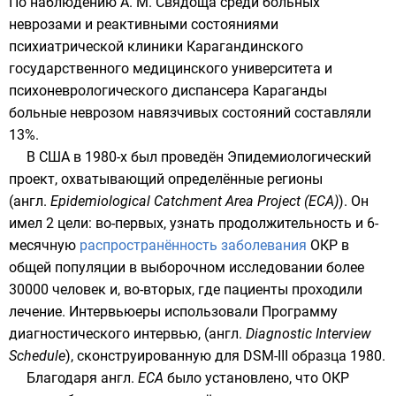
По наблюдению
А. М. Свядоща
среди больных
неврозами и реактивными состояниями
психиатрической клиники
Карагандинского
государственного медицинского университета
и
психоневрологического диспансера
Караганды
больные неврозом навязчивых состояний составляли
13%.
В
США
в
1980-х
был проведён Эпидемиологический
проект, охватывающий определённые регионы
(
англ.
Epidemiological Catchment Area Project (ECA)
). Он
имел 2 цели: во-первых, узнать продолжительность и 6-
месячную
распространённость заболевания
ОКР в
общей популяции в выборочном исследовании более
30000 человек и, во-вторых, где пациенты проходили
лечение. Интервьюеры использовали Программу
диагностического интервью, (
англ.
Diagnostic Interview
Schedule
), сконструированную для DSM-III образца 1980.
Благодаря
англ.
ECA
было установлено, что ОКР