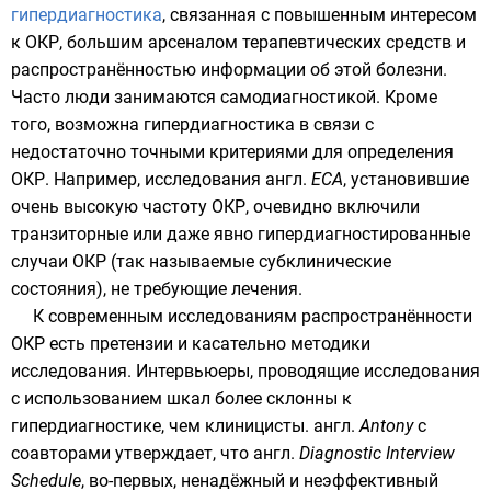
гипердиагностика
, связанная с повышенным интересом
к ОКР, большим арсеналом терапевтических средств и
распространённостью информации об этой болезни.
Часто люди занимаются самодиагностикой. Кроме
того, возможна гипердиагностика в связи с
недостаточно точными критериями для определения
ОКР. Например, исследования
англ.
ECA
, установившие
очень высокую частоту ОКР, очевидно включили
транзиторные или даже явно гипердиагностированные
случаи ОКР (так называемые субклинические
состояния), не требующие лечения.
К современным исследованиям распространённости
ОКР есть претензии и касательно методики
исследования. Интервьюеры, проводящие исследования
с использованием шкал более склонны к
гипердиагностике, чем клиницисты.
англ.
Antony
с
соавторами утверждает, что
англ.
Diagnostic Interview
Schedule
, во-первых, ненадёжный и неэффективный