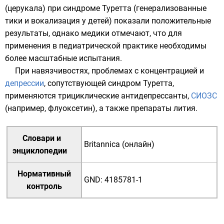
(церукала) при синдроме Туретта (генерализованные
тики
и вокализация у детей) показали положительные
результаты, однако медики отмечают, что для
применения в педиатрической практике необходимы
более масштабные испытания.
При
навязчивостях
, проблемах с концентрацией и
депрессии
, сопутствующей синдром Туретта,
применяются
трициклические антидепрессанты
,
СИОЗС
(например,
флуоксетин
), а также
препараты лития
.
Словари и
Britannica (онлайн)
энциклопедии
Нормативный
GND
:
4185781-1
контроль