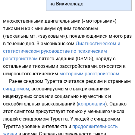
на Викискладе
множественными двигательными («моторными»)
тиками
и как минимум одним голосовым
(«вокальным», «звуковым»), появляющимися много раз
в течение дня. В американском
Диагностическом и
статистическом руководстве по психическим
расстройствам
пятого издания (DSM-5), наряду с
остальными
тикозными расстройствами
, относится к
нейроонтогенетическим
моторным расстройствам
.
Ранее синдром Туретта считался редким и странным
синдромом
, ассоциируемым с выкрикиванием
нецензурных слов или социально неуместных и
оскорбительных высказываний (
копролалия
). Однако
этот симптом присутствует только у меньшего числа
людей с синдромом Туретта. У людей с синдромом
Туретта
уровень интеллекта
и
продолжительность
жизни
в норме. Степень выраженности тиков