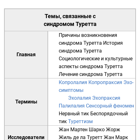
Темы, связанные с
синдромом Туретта
Причины возникновения
синдрома Туретта
История
синдрома Туретта
Главная
Социологические и культурные
аспекты синдрома Туретта
Лечение синдрома Туретта
Копролалия
Копропраксия
Эхо-
симптомы
Эхолалия
Эхопраксия
Термины
Палилалия
Сенсорный феномен
Нервный тик
Беспорядочный
тик
Туреттизм
Жан Мартен Шарко
Жорж
Исследователи
Жиль де ла Туретт
Жан Марк