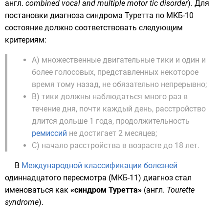
англ.
combined vocal and multiple motor tic disorder
). Для
постановки диагноза синдрома Туретта по МКБ-10
состояние должно соответствовать следующим
критериям:
A) множественные двигательные тики и один и
более голосовых, представленных некоторое
время тому назад, не обязательно непрерывно;
B) тики должны наблюдаться много раз в
течение дня, почти каждый день, расстройство
длится дольше 1 года, продолжительность
ремиссий
не достигает 2 месяцев;
C) начало расстройства в возрасте до 18 лет.
В
Международной классификации болезней
одиннадцатого пересмотра (МКБ-11) диагноз стал
именоваться как
«синдром Туретта»
(
англ.
Tourette
syndrome
).