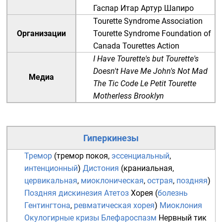
Гаспар Итар
Артур Шапиро
Tourette Syndrome Association
Организации
Tourette Syndrome Foundation of
Canada
Tourettes Action
I Have Tourette's but Tourette's
Doesn't Have Me
John's Not Mad
Медиа
The Tic Code
Le Petit Tourette
Motherless Brooklyn
Гиперкинезы
Тремор
(
тремор покоя
,
эссенциальный
,
интенционный
)
Дистония
(
краниальная
,
цервикальная
,
миоклоническая
,
острая
,
поздняя
)
Поздняя дискинезия
Атетоз
Хорея
(
болезнь
Гентингтона
,
ревматическая хорея
)
Миоклония
Окулогирные кризы
Блефароспазм
Нервный тик