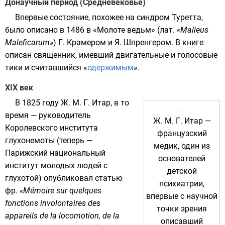
Донаучный период (Средневековье)
Впервые состояние, похожее на синдром Туретта,
было описано в
1486
в «
Молоте ведьм
» (
лат.
«Malleus
Maleficarum»
)
Г. Крамером
и
Я. Шпренгером
. В книге
описан священник, имевший двигательные и голосовые
тики и считавшийся «
одержимым
».
XIX век
В
1825 году
Ж. М. Г. Итар, в то
время — руководитель
Ж. М. Г. Итар
—
Королевского института
французский
глухонемоты (теперь —
медик, один из
Парижский национальный
основателей
институт молодых людей с
детской
глухотой
) опубликовал статью
психиатрии,
фр.
«Mémoire sur quelques
впервые с научной
fonctions involontaires des
точки зрения
appareils de la locomotion, de la
описавший