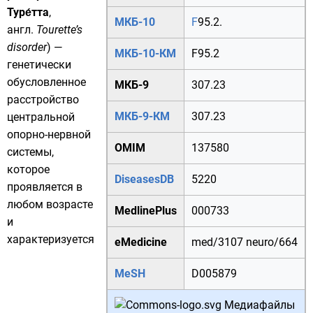
Туре́тта
,
МКБ-10
F
95.2.
англ.
Tourette’s
disorder
) —
МКБ-10-КМ
F95.2
генетически
обусловленное
МКБ-9
307.23
расстройство
МКБ-9-КМ
307.23
центральной
опорно-нервной
OMIM
137580
системы
,
которое
DiseasesDB
5220
проявляется в
любом возрасте
MedlinePlus
000733
и
характеризуется
eMedicine
med/3107
neuro/664
MeSH
D005879
Медиафайлы