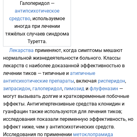
Галоперидол —
антипсихотическое
средство
, используемое
иногда при лечении
тяжёлых случаев синдрома
Туретта.
Лекарства
применяют, когда симптомы мешают
нормальной жизнедеятельности больного. Классы
лекарств с наиболее доказанной эффективностью в
лечении тиков — типичные и
атипичные
антипсихотические препараты
, включая
рисперидон
,
зипрасидон
,
галоперидол
,
пимозид
и
флуфеназин
—
могут вызывать долгие и кратковременные побочные
эффекты. Антигипертензивные средства
клонидин
и
гуанфацин
также используются для лечения тиков;
исследования показали переменную эффективность, но
эффект ниже, чем у антипсихотических средств.
Исследования по применении
метоклопрамида