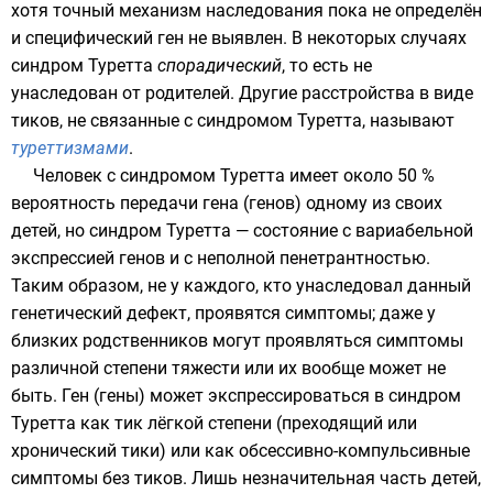
хотя точный механизм
наследования
пока не определён
и специфический
ген
не выявлен. В некоторых случаях
синдром Туретта
спорадический
, то есть не
унаследован от родителей. Другие расстройства в виде
тиков, не связанные с синдромом Туретта, называют
туреттизмами
.
Человек с синдромом Туретта имеет около 50 %
вероятность передачи гена (генов) одному из своих
детей, но синдром Туретта — состояние с вариабельной
экспрессией генов и с неполной
пенетрантностью
.
Таким образом, не у каждого, кто унаследовал данный
генетический дефект, проявятся симптомы; даже у
близких родственников могут проявляться симптомы
различной степени тяжести или их вообще может не
быть. Ген (гены) может экспрессироваться в синдром
Туретта как тик лёгкой степени (преходящий или
хронический тики) или как обсессивно-компульсивные
симптомы без тиков. Лишь незначительная часть детей,