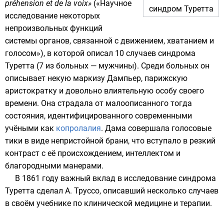
préhension et de la voix»
(«Научное
синдром Туретта
исследование некоторых
непроизвольных функций
системы органов, связанной с движением, хватанием и
голосом»), в которой описал 10 случаев синдрома
Туретта (7 из больных — мужчины). Среди больных он
описывает некую маркизу
Дампьер
, парижскую
аристократку и довольно влиятельную особу своего
времени. Она страдала от малоописанного тогда
состояния, идентифицированного современными
учёными как
копролалия
. Дама совершала голосовые
тики в виде непристойной брани, что вступало в резкий
контраст с её происхождением, интеллектом и
благородными манерами.
В
1861 году
важный вклад в исследование синдрома
Туретта сделал
А. Труссо
, описавший несколько случаев
в своём учебнике по клинической медицине и терапии.