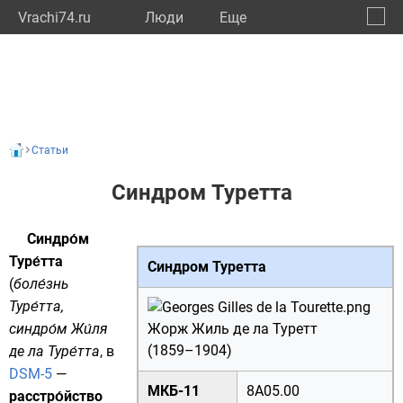
Vrachi74.ru
Люди
Eще
🔔
Челяб
🔍
Статьи
Синдром Туретта
Синдро́м
Туре́тта
Синдром Туретта
(
боле́знь
Туре́тта,
синдро́м Жи́ля
Жорж Жиль де ла Туретт
(1859–1904)
де ла Туре́тта
, в
DSM-5
—
МКБ-11
8A05.00
расстро́йство