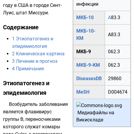
инфекции
году
в
США
в городе
Сент-
Луис
, штат
Миссури
.
МКБ-10
A
83.3
Содержание
МКБ-10-
A83.3
КМ
1
Этиопатогенез и
эпидемиология
МКБ-9
062.3
2
Клиническая картина
3
Лечение и прогноз
МКБ-9-КМ
062.3
4
Примечания
DiseasesDB
29860
Этиопатогенез и
эпидемиология
MeSH
D004674
Возбудитель заболевания
является
флавивирус
Медиафайлы на
группы В, переносчиками
Викискладе
которого служат
комары