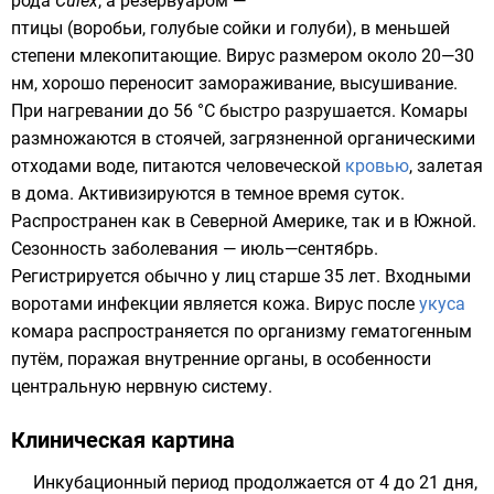
рода
Culex
, а резервуаром —
птицы
(
воробьи
,
голубые сойки
и
голуби
), в меньшей
степени
млекопитающие
.
Вирус
размером около 20—30
нм, хорошо переносит
замораживание
,
высушивание
.
При нагревании до 56 °C быстро разрушается. Комары
размножаются в стоячей, загрязненной
органическими
отходами
воде
, питаются человеческой
кровью
, залетая
в дома. Активизируются в темное время суток.
Распространен как в
Северной Америке
, так и в
Южной
.
Сезонность заболевания — июль—сентябрь.
Регистрируется обычно у лиц старше 35 лет. Входными
воротами инфекции является кожа. Вирус после
укуса
комара распространяется по
организму
гематогенным
путём, поражая
внутренние органы
, в особенности
центральную нервную систему
.
Клиническая картина
Инкубационный период продолжается от 4 до 21 дня,