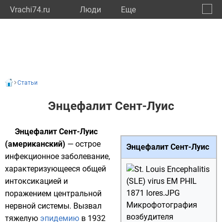
Vrachi74.ru
Люди
Eще
🔔
Челяб
🔍
Статьи
Энцефалит Сент-Луис
Энцефалит Сент-Луис
(американский)
— острое
Энцефалит Сент-Луис
инфекционное заболевание
,
характеризующееся общей
интоксикацией
и
поражением
центральной
Микрофотография
нервной системы
. Вызвал
возбудителя
тяжелую
эпидемию
в
1932