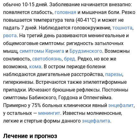
обычно 10-15 дней. Заболевание начинается внезапно:
появляется
слабость
,
головная
и
мышечная боли
. Резко
повышается
температура тела
(40-41°С) и может не
падать 7 дней. Наблюдается
головокружение
,
тошнота
,
рвота
. На третий день развиваются менингеальные и
общемозговые симптомы: ригидность затылочных
мышц,
симптомы Кернига
и
Брудзинского
. Возможны
сонливость
,
светобоязнь
,
бред
. Редко, но все же
возможна,
кома
. В остром периоде болезни
наблюдаются двигательные расстройства,
парезы
,
гиперкинезы
. Встречаются также
эпилептиформные
припадки
. Исчезают
брюшные рефлексы
. Постоянны
симптомы Бабинского, Гордона и Оппенгейма.
Примерно у 75% больных клинически явный
энцефалит
,
у остальных —
менингит
. Известны молниеносные,
легкие и стертые формы данного
энцефалита
.
Лечение и прогноз