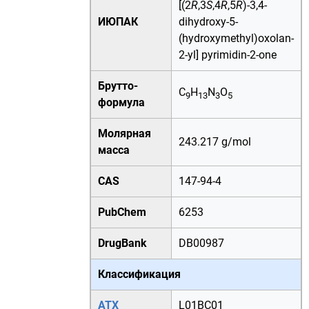
[(2
R
,3
S
,4
R
,5
R
)-3,4-
ИЮПАК
dihydroxy-5-
(hydroxymethyl)oxolan-
2-yl] pyrimidin-2-one
Брутто-
C
H
N
O
9
13
3
5
формула
Молярная
243.217 g/mol
масса
CAS
147-94-4
PubChem
6253
DrugBank
DB00987
Классификация
АТХ
L01BC01