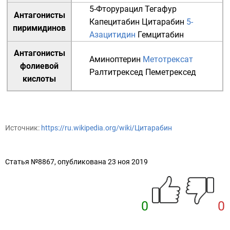
5-Фторурацил
Тегафур
Антагонисты
Капецитабин
Цитарабин
5-
пиримидинов
Азацитидин
Гемцитабин
Антагонисты
Аминоптерин
Метотрексат
фолиевой
Ралтитрексед
Пеметрексед
кислоты
Источник:
https://ru.wikipedia.org/wiki/Цитарабин
Статья №8867, опубликована 23 ноя 2019
0
0