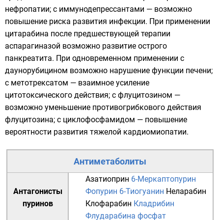
нефропатии; с иммунодепрессантами — возможно
повышение риска развития инфекции. При применении
цитарабина после предшествующей терапии
аспарагиназой возможно развитие острого
панкреатита. При одновременном применении с
даунорубицином возможно нарушение функции печени;
с метотрексатом — взаимное усиление
цитотоксического действия; с флуцитозином —
возможно уменьшение противогрибкового действия
флуцитозина; с циклофосфамидом — повышение
вероятности развития тяжелой кардиомиопатии.
Антиметаболиты
Азатиоприн
6-Меркаптопурин
Антагонисты
Фопурин
6-Тиогуанин
Неларабин
пуринов
Клофарабин
Кладрибин
Флударабина фосфат