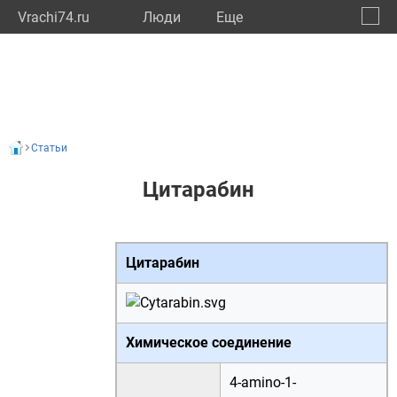
Vrachi74.ru
Люди
Eще
🔔
Челяб
🔍
Статьи
Цитарабин
Цитарабин
Химическое соединение
4-amino-1-