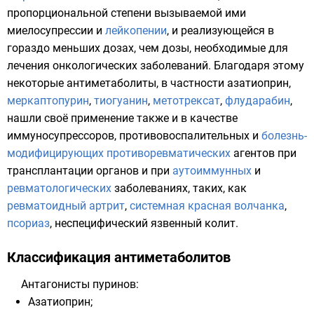
пропорциональной степени вызываемой ими
миелосупрессии и
лейкопении
, и реализующейся в
гораздо меньших дозах, чем дозы, необходимые для
лечения онкологических заболеваний. Благодаря этому
некоторые антиметаболиты, в частности
азатиоприн
,
меркаптопурин
,
тиогуанин
,
метотрексат
,
флударабин
,
нашли своё применение также и в качестве
иммуносупрессоров, противовоспалительных и
болезнь-
модифицирующих противоревматических
агентов при
трансплантации органов
и при
аутоиммунных
и
ревматологических
заболеваниях, таких, как
ревматоидный артрит
,
системная красная волчанка
,
псориаз
,
неспецифический язвенный колит
.
Классификация антиметаболитов
Антагонисты пуринов
:
Азатиоприн
;