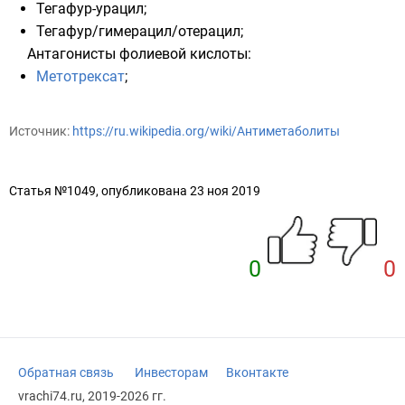
Тегафур-урацил
;
Тегафур/гимерацил/отерацил
;
Антагонисты фолиевой кислоты
:
Метотрексат
;
Источник:
https://ru.wikipedia.org/wiki/Антиметаболиты
Статья №1049, опубликована 23 ноя 2019
0
0
Обратная связь
Инвесторам
Вконтакте
vrachi74.ru, 2019-2026 гг.