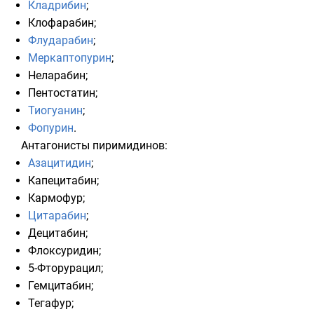
Кладрибин
;
Клофарабин
;
Флударабин
;
Меркаптопурин
;
Неларабин
;
Пентостатин
;
Тиогуанин
;
Фопурин
.
Антагонисты пиримидинов
:
Азацитидин
;
Капецитабин
;
Кармофур
;
Цитарабин
;
Децитабин
;
Флоксуридин
;
5-Фторурацил
;
Гемцитабин
;
Тегафур
;