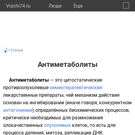
Vrachi74.ru
Люди
Eще
🔔
Челяб
🔍
Статьи
Антиметаболиты
Антиметаболиты
— это
цитостатические
противоопухолевые
химиотерапевтические
лекарственные препараты
, чей механизм действия
основан на
ингибировании
(иначе говоря, конкурентном
антагонизме
) определённых
биохимических
процессов,
критически необходимых для
размножения
злокачественных
опухолевых
клеток
, то есть для
процесса
деления
,
митоза
, репликации
ДНК
.