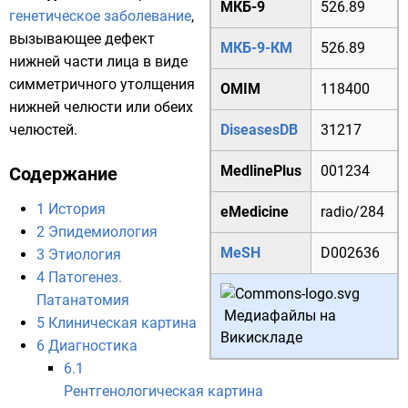
МКБ-9
526.89
генетическое заболевание
,
вызывающее дефект
МКБ-9-КМ
526.89
нижней части лица в виде
симметричного утолщения
OMIM
118400
нижней
челюсти
или обеих
челюстей.
DiseasesDB
31217
MedlinePlus
001234
Содержание
1
История
eMedicine
radio/284
2
Эпидемиология
MeSH
D002636
3
Этиология
4
Патогенез.
Патанатомия
Медиафайлы на
5
Клиническая картина
Викискладе
6
Диагностика
6.1
Рентгенологическая картина