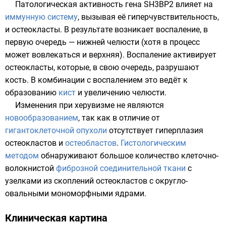
Патологическая активность гена SH3BP2 влияет на
иммунную систему
, вызывая её гиперчувствительность,
и
остеокласты
. В результате возникает
воспаление
, в
первую очередь —
нижней челюсти
(хотя в процесс
может вовлекаться и
верхняя
). Воспаление активирует
остеокласты, которые, в свою очередь, разрушают
кость. В комбинации с воспалением это ведёт к
образованию
кист
и увеличению челюсти.
Изменения при херувизме не являются
новообразованием
, так как в отличие от
гигантоклеточной опухоли
отсутствует гиперплазия
остеокластов и
остеобластов
.
Гистологическим
методом
обнаруживают большое количество клеточно-
волокнистой
фиброзной соединительной ткани
с
узелками из скоплений остеокластов с округло-
овальными мономорфными
ядрами
.
Клиническая картина