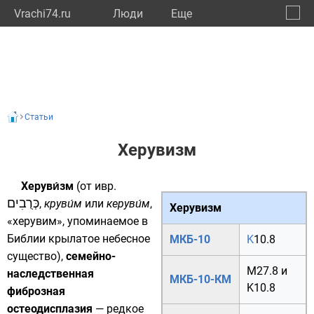
Vrachi74.ru
Люди
Eще
🔔
Челяб
🔍
Статьи
Херувизм
Херуви́зм
(от
ивр.
כְּרֻבִים
‏‎,
круви́м
или
керуви́м
,
Херувизм
«
херувим
», упоминаемое в
Библии
крылатое небесное
МКБ-10
K
10.8
существо),
семейно-
M27.8
и
наследственная
МКБ-10-КМ
K10.8
фиброзная
остеодисплазия
— редкое