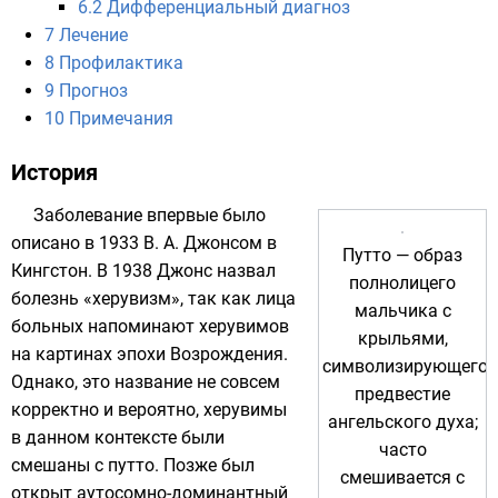
6.2
Дифференциальный диагноз
7
Лечение
8
Профилактика
9
Прогноз
10
Примечания
История
Заболевание впервые было
описано в
1933
В. А. Джонсом в
Путто — образ
Кингстон
. В 1938 Джонс назвал
полнолицего
болезнь «херувизм», так как лица
мальчика с
больных напоминают
херувимов
крыльями,
на картинах
эпохи Возрождения
.
символизирующего
Однако, это название не совсем
предвестие
корректно и вероятно, херувимы
ангельского духа;
в данном контексте были
часто
смешаны с
путто
. Позже был
смешивается с
открыт аутосомно-доминантный