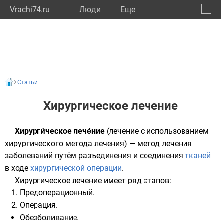
Vrachi74.ru
Люди
Eще
🔔
Челяб
🔍
Статьи
Хирургическое лечение
Хирурги́ческое лече́ние
(лечение с использованием
хирургического метода лечения) — метод лечения
заболеваний путём разъединения и соединения
тканей
в ходе
хирургической операции
.
Хирургическое лечение имеет ряд этапов:
Предоперационный.
Операция.
Обезболивание.