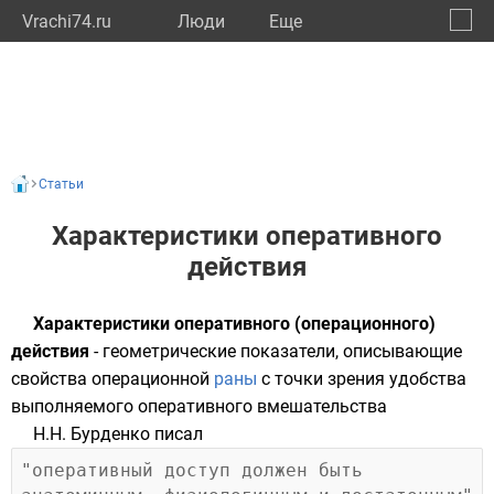
Vrachi74.ru
Люди
Eще
🔔
Челяб
🔍
Статьи
Характеристики оперативного
действия
Характеристики оперативного (операционного)
действия
- геометрические показатели, описывающие
свойства операционной
раны
с точки зрения удобства
выполняемого оперативного вмешательства
Н.Н. Бурденко писал
"оперативный доступ должен быть 