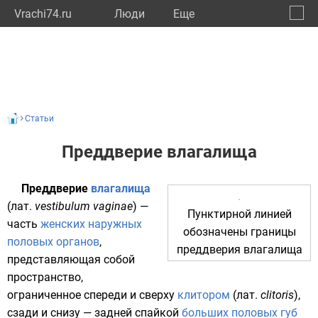
Vrachi74.ru
Люди
Eще
🔔
Челяб
🔍
Статьи
Преддверие влагалища
Преддверие
влагалища
(
лат.
vestibulum vaginae
) —
Пунктирной линией
часть
женских наружных
обозначены границы
половых органов
,
преддверия влагалища
представляющая собой
пространство,
ограниченное спереди и сверху
клитором
(
лат.
clitoris
),
сзади и снизу — задней спайкой
больших половых губ