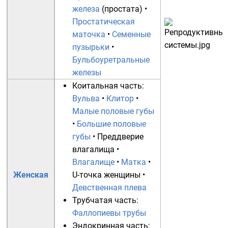
железа
(простата) •
Простатическая
маточка
•
Семенные
пузырьки
•
Бульбоуретральные
железы
Коитальная часть:
Вульва
•
Клитор
•
Малые половые губы
•
Большие половые
губы
•
Преддверие
влагалища
•
Влагалище
•
Матка
•
Женская
U-точка женщины
•
Девственная плева
Трубчатая часть:
Фаллопиевы трубы
Эндокринная часть: