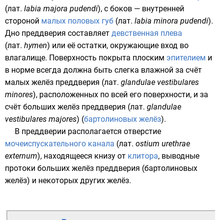
(
лат.
labia majora pudendi
), с боков — внутренней
стороной
малых половых губ
(
лат.
labia minora pudendi
).
Дно преддверия составляет
девственная плева
(
лат.
hymen
) или её остатки, окружающие
вход во
влагалище
. Поверхность покрыта плоским
эпителием
и
в норме всегда должна быть слегка влажной за счёт
малых желёз преддверия
(
лат.
glandulae vestibulares
minores
), расположенных по всей его поверхности, и за
счёт больших желёз преддверия (
лат.
glandulae
vestibulares majores
) (
бартолиновых желёз
).
В преддверии располагается отверстие
мочеиспускательного канала
(
лат.
ostium urethrae
externum
), находящееся книзу от
клитора
, выводные
протоки больших желёз преддверия (бартолиновых
желёз) и некоторых других желёз.