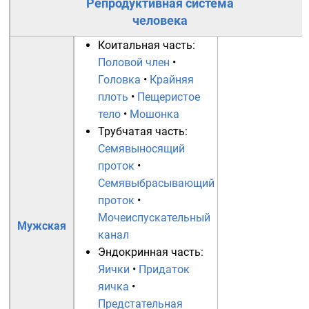
Репродуктивная система
человека
Коитальная часть:
Половой член
•
Головка
•
Крайняя
плоть
•
Пещеристое
тело
•
Мошонка
Трубчатая часть:
Семявыносящий
проток
•
Семявыбрасывающий
проток
•
Мочеиспускательный
Мужская
канал
Эндокринная часть:
Яички
•
Придаток
яичка
•
Предстательная