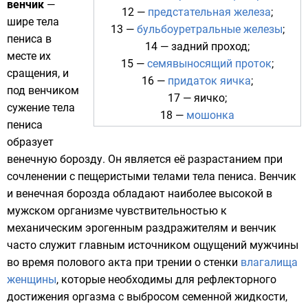
венчик
—
12 —
предстательная железа
;
шире тела
13 —
бульбоуретральные железы
;
пениса в
14 —
задний проход
;
месте их
15 —
семявыносящий проток
;
сращения, и
16 —
придаток яичка
;
под венчиком
17 —
яичко
;
сужение тела
18 —
мошонка
пениса
образует
венечную борозду. Он является её разрастанием при
сочленении с пещеристыми телами тела пениса. Венчик
и венечная борозда обладают наиболее высокой в
мужском организме чувствительностью к
механическим эрогенным раздражителям и венчик
часто служит главным источником ощущений мужчины
во время полового акта при трении о стенки
влагалища
женщины
, которые необходимы для рефлекторного
достижения оргазма с выбросом семенной жидкости,