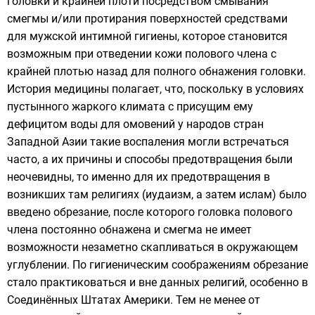
головки и крайней плоти посредством смывания
смегмы и/или протирания поверхностей средствами
для мужской интимной гигиены, которое становится
возможным при отведении кожи полового члена с
крайней плотью назад для полного обнажения головки.
История медицины полагает, что, поскольку в условиях
пустынного жаркого климата с присущим ему
дефицитом воды для омовений у народов стран
Западной Азии такие воспаления могли встречаться
часто, а их причины и способы предотвращения были
неочевидны, то именно для их предотвращения в
возникших там религиях (иудаизм, а затем ислам) было
введено обрезание, после которого головка полового
члена постоянно обнажена и смегма не имеет
возможности незаметно скапливаться в окружающем
углублении. По гигиеническим соображениям обрезание
стало практиковаться и вне данных религий, особенно в
Соединённых Штатах Америки. Тем не менее от