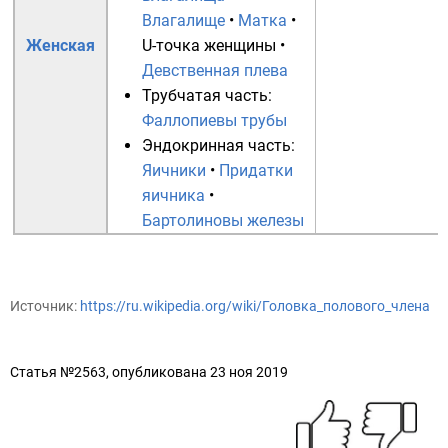
Влагалище
•
Матка
•
Женская
U-точка женщины
•
Девственная плева
Трубчатая часть:
Фаллопиевы трубы
Эндокринная часть:
Яичники
•
Придатки
яичника
•
Бартолиновы железы
Источник:
https://ru.wikipedia.org/wiki/Головка_полового_члена
Статья №2563, опубликована 23 ноя 2019