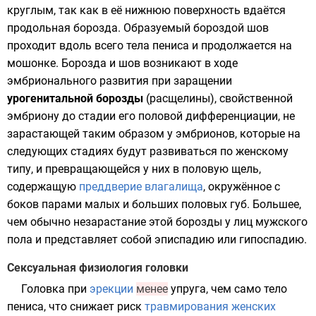
круглым, так как в её нижнюю поверхность вдаётся
продольная борозда. Образуемый бороздой шов
проходит вдоль всего тела пениса и продолжается на
мошонке. Борозда и шов возникают в ходе
эмбрионального развития при заращении
урогенитальной борозды
(расщелины), свойственной
эмбриону до стадии его половой дифференциации, не
зарастающей таким образом у эмбрионов, которые на
следующих стадиях будут развиваться по женскому
типу, и превращающейся у них в половую щель,
содержащую
преддверие влагалища
, окружённое с
боков парами малых и больших половых губ. Большее,
чем обычно незарастание этой борозды у лиц мужского
пола и представляет собой эписпадию или гипоспадию.
Сексуальная физиология головки
Головка при
эрекции
менее
упруга, чем само тело
пениса, что снижает риск
травмирования
женских