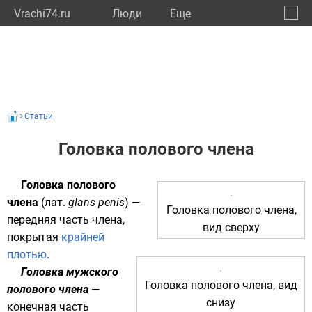
Vrachi74.ru
Люди
Eще
🔔
Челяб
🔍
Статьи
Головка полового члена
Головка полового
члена
(
лат.
glans penis
) —
Головка полового члена,
передняя часть члена,
вид сверху
покрытая
крайней
плотью
.
Головка мужского
Головка полового члена, вид
полового члена
—
снизу
конечная часть