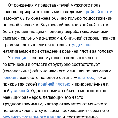
От рождения у представителей мужского пола
головка прикрыта кожными складками
крайней плоти
и может быть обнажена обычно только по достижении
половой зрелости. Внутренний листок крайней плоти
богат увлажняющими головку вырабатываемой ими
смегмой
сальными железами. С нижней стороны пениса
крайняя плоть крепится к головке
уздечкой
,
натягиваемой при отведении крайней плоти за головку.
У
женщин
головке мужского полового члена
генетически
и отчасти структурно соответствует
(гомологична) обычно намного меньшая по размерам
головка
женского полового органа —
клитора
, тоже
прикрытая своей
крайней плотью
и прикреплённая к
ней
уздечкой
. Однако помимо обычно многократно
меньших размеров, делающих его часто
трудноразличимым, клитор отличается от мужского
полового члена отсутствием прохождения через него
мочеиспускательного канала
и, соответственно,