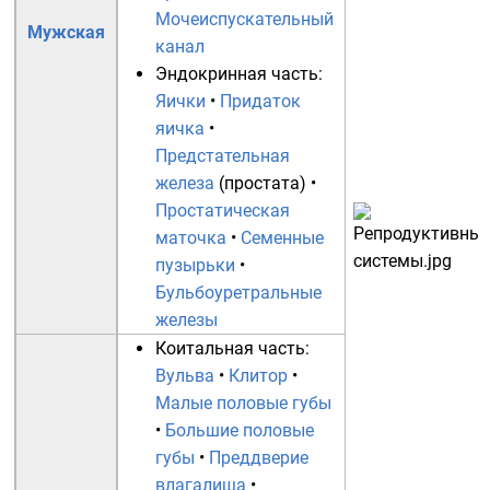
Мочеиспускательный
Мужская
канал
Эндокринная часть:
Яички
•
Придаток
яичка
•
Предстательная
железа
(простата) •
Простатическая
маточка
•
Семенные
пузырьки
•
Бульбоуретральные
железы
Коитальная часть:
Вульва
•
Клитор
•
Малые половые губы
•
Большие половые
губы
•
Преддверие
влагалища
•