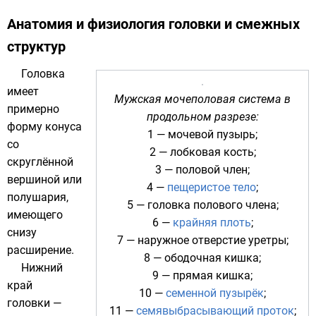
Анатомия и физиология головки и смежных
структур
Головка
имеет
Мужская мочеполовая система в
примерно
продольном разрезе:
форму конуса
1 —
мочевой пузырь
;
со
2 —
лобковая кость
;
скруглённой
3 —
половой член
;
вершиной или
4 —
пещеристое тело
;
полушария,
5 —
головка полового члена
;
имеющего
6 —
крайняя плоть
;
снизу
7 — наружное отверстие
уретры
;
расширение.
8 —
ободочная кишка
;
Нижний
9 —
прямая кишка
;
край
10 —
семенной пузырёк
;
головки —
11 —
семявыбрасывающий проток
;