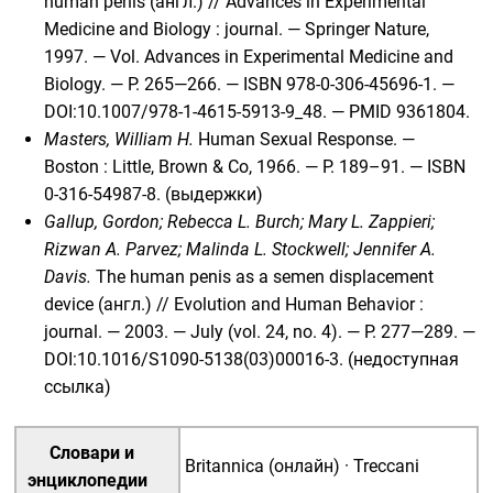
human penis
(англ.)
//
Advances in Experimental
Medicine and Biology
: journal. —
Springer Nature
,
1997. —
Vol. Advances in Experimental Medicine and
Biology
. —
P. 265—266
. —
ISBN 978-0-306-45696-1
. —
DOI
:
10.1007/978-1-4615-5913-9_48
. —
PMID 9361804
.
Masters, William H.
Human Sexual Response. —
Boston : Little, Brown & Co, 1966. — P. 189–91. —
ISBN
0-316-54987-8
.
(
выдержки
)
Gallup, Gordon; Rebecca L. Burch; Mary L. Zappieri;
Rizwan A. Parvez; Malinda L. Stockwell; Jennifer A.
Davis.
The human penis as a semen displacement
device
(англ.)
//
Evolution and Human Behavior
:
journal. — 2003. — July (
vol. 24
,
no. 4
). —
P. 277—289
. —
DOI
:
10.1016/S1090-5138(03)00016-3
.
(недоступная
ссылка)
Словари и
Britannica (онлайн)
·
Treccani
энциклопедии