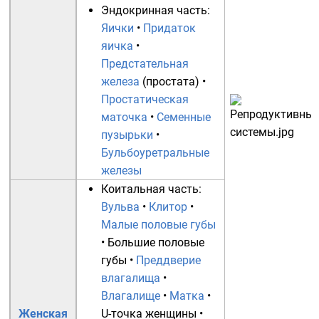
Эндокринная часть:
Яички
•
Придаток
яичка
•
Предстательная
железа
(простата) •
Простатическая
маточка
•
Семенные
пузырьки
•
Бульбоуретральные
железы
Коитальная часть:
Вульва
•
Клитор
•
Малые половые губы
•
Большие половые
губы
•
Преддверие
влагалища
•
Влагалище
•
Матка
•
Женская
U-точка женщины
•