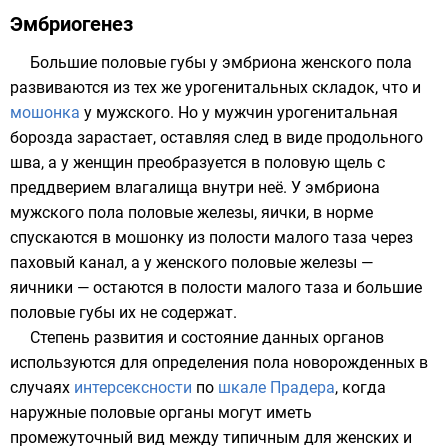
Эмбриогенез
Большие половые губы у эмбриона женского пола
развиваются из тех же урогенитальных складок, что и
мошонка
у мужского. Но у мужчин урогенитальная
борозда зарастает, оставляя след в виде продольного
шва, а у женщин преобразуется в
половую щель
с
преддверием влагалища внутри неё. У эмбриона
мужского пола половые железы, яички, в норме
спускаются в мошонку из полости малого таза через
паховый канал, а у женского половые железы —
яичники — остаются в полости малого таза и большие
половые губы их не содержат.
Степень развития и состояние данных органов
используются для определения пола новорожденных в
случаях
интерсексности
по
шкале Прадера
, когда
наружные половые органы могут иметь
промежуточный вид
между типичным для женских и