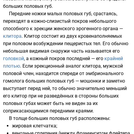
больших половых губ.
Передние ножки малых половых губ, срастаясь,
переходят в кожно-слизистый покров небольшого
способного к эрекции женского эрогенного органа —
клитора
. Клитор состоит из двух кровенаполняемых
при половом возбуждении пещеристых тел. Его обычно
небольшая видимая снаружи часть называется его
головкой
, а кожный покров последней — его
крайней
плотью
. Если эрекционный аналог клитора, мужской
половой член, находится спереди от эмбрионального
гомолога больших половых губ — мошонки и заметно
выступает перед ней, то обычно значительно меньший
его клитор при не разведённых в стороны больших
половых губах может быть не виден за их
соприкасающимися передними краями.
В толще больших половых губ расположены:
жировая клетчатка;
венозные сплетения (между фрамингитом флейтера