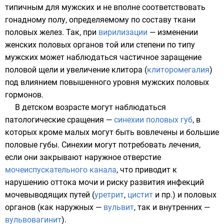
типичным для мужских и не вполне соответствовать
гонадному полу, определяемому по составу ткани
половых желез. Так, при
вирилизации
— изменении
женских половых органов той или степени по типу
мужских может наблюдаться частичное заращение
половой щели и увеличение клитора (
клиторомегалия
)
под влиянием повышенного уровня мужских половых
гормонов.
В детском возрасте могут наблюдаться
патологические сращения —
синехии половых губ
, в
которых кроме малых могут быть вовлечены и большие
половые губы. Синехии могут потребовать лечения,
если они закрывают наружное отверстие
мочеиспускательного канала
, что приводит к
нарушению оттока мочи и риску развития инфекций
мочевыводящих путей (
уретрит
,
цистит
и пр.) и половых
органов (как наружных —
вульвит
, так и внутренних —
вульвовагинит
).