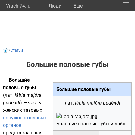
Vrachi74.ru
Люди
Eще
🔔
Челяб
🔍
Статьи
Большие половые губы
Больши́е
половы́е гýбы
Большие половые губы
(
лат.
lábia majóra
pudéndi
) — часть
лат.
lábia majóra pudéndi
женских
тазовых
наружных
половых
Большие половые губы и лобок
органов
,
представляющая