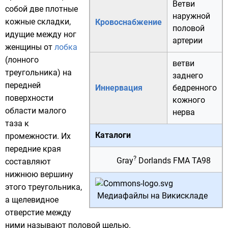
Ветви
собой две плотные
наружной
кожные
складки,
Кровоснабжение
половой
идущие между ног
артерии
женщины от
лобка
(лонного
ветви
треугольника) на
заднего
передней
Иннервация
бедренного
поверхности
кожного
области малого
нерва
таза к
Каталоги
промежности
. Их
передние края
?
Gray
Dorlands
FMA
TA98
составляют
нижнюю вершину
этого треугольника,
Медиафайлы на Викискладе
а щелевидное
отверстие между
ними называют половой щелью.