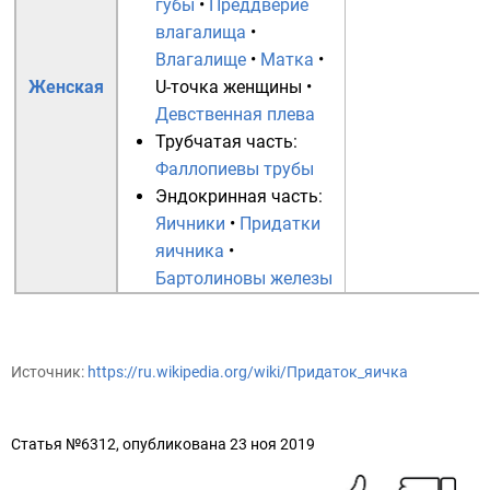
губы
•
Преддверие
влагалища
•
Влагалище
•
Матка
•
Женская
U-точка женщины
•
Девственная плева
Трубчатая часть:
Фаллопиевы трубы
Эндокринная часть:
Яичники
•
Придатки
яичника
•
Бартолиновы железы
Источник:
https://ru.wikipedia.org/wiki/Придаток_яичка
Статья №6312, опубликована 23 ноя 2019