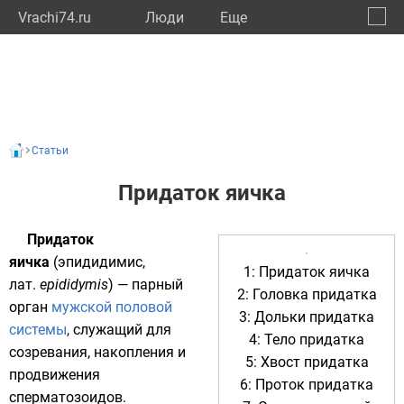
Vrachi74.ru
Люди
Eще
🔔
Челяб
🔍
Статьи
Придаток яичка
Придаток
яичка
(эпидидимис,
1: Придаток яичка
лат.
epididymis
) — парный
2: Головка придатка
орган
мужской половой
3: Дольки придатка
системы
, служащий для
4: Тело придатка
созревания, накопления и
5: Хвост придатка
продвижения
6: Проток придатка
сперматозоидов
.