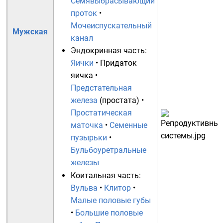
Семявыбрасывающий
проток
•
Мочеиспускательный
Мужская
канал
Эндокринная часть:
Яички
•
Придаток
яичка
•
Предстательная
железа
(простата) •
Простатическая
маточка
•
Семенные
пузырьки
•
Бульбоуретральные
железы
Коитальная часть:
Вульва
•
Клитор
•
Малые половые губы
•
Большие половые