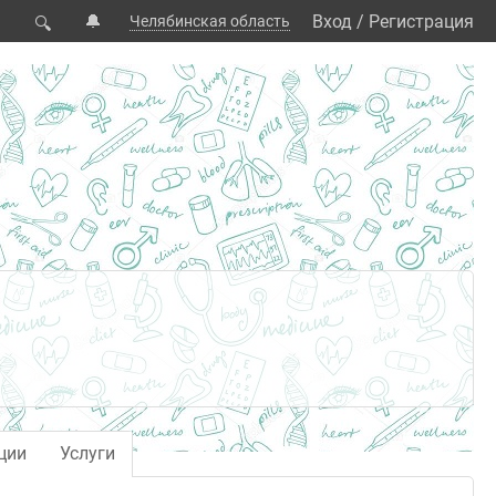
🔔
Вход
/
Регистрация
Челябинская область
🔍
ции
Услуги