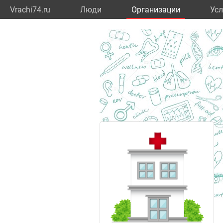
Vrachi74.ru
Люди
Организации
Усл