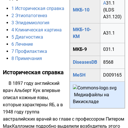
A
31.1
1
Историческая справка
МКБ-10
(
ILDS
2
Этиопатогенез
A31.120)
3
Эпидемиология
МКБ-10-
4
Клиническая картина
A31.1
КМ
5
Диагностика
6
Лечение
МКБ-9
031.1
7
Профилактика
8
Примечания
DiseasesDB
8568
Историческая справка
MeSH
D009165
В 1897 году английский
врач Альберт Кук впервые
Медиафайлы на
описал кожные язвы,
Викискладе
которые характерны ЯБ, а в
1948 году группа
австралийских врачей во главе с профессором Питером
МакКаллэмом подробно выделили возбудитель этого