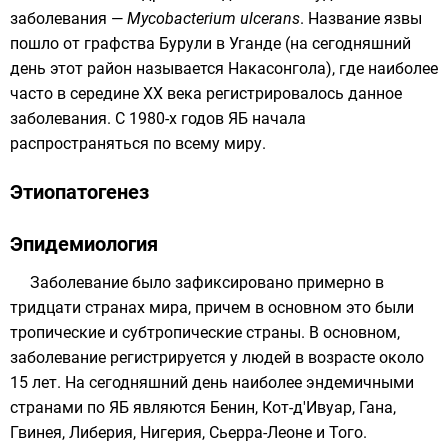
заболевания —
Mycobacterium ulcerans
. Название язвы
пошло от графства Бурули в
Уганде
(на сегодняшний
день этот район называется
Накасонгола
), где наиболее
часто в середине XX века регистрировалось данное
заболевания. С 1980-х годов ЯБ начала
распространяться по всему миру.
Этиопатогенез
Эпидемиология
Заболевание было зафиксировано примерно в
тридцати странах мира, причем в основном это были
тропические и субтропические страны. В основном,
заболевание регистрируется у людей в возрасте около
15 лет. На сегодняшний день наиболее эндемичными
странами по ЯБ являются
Бенин
,
Кот-д'Ивуар
,
Гана
,
Гвинея
,
Либерия
,
Нигерия
,
Сьерра-Леоне
и
Того
.