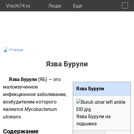
Vrachi74.ru
Люди
Eще
🔔
Челяб
🔍
Статьи
Язва Бурули
Язва Бурули
(ЯБ) — это
малоизученное
Язва Бурули
инфекционное заболевание
,
возбудителем которого
является
Mycobacterium
Язва Бурули на
ulcerans
.
лодыжке
Содержание