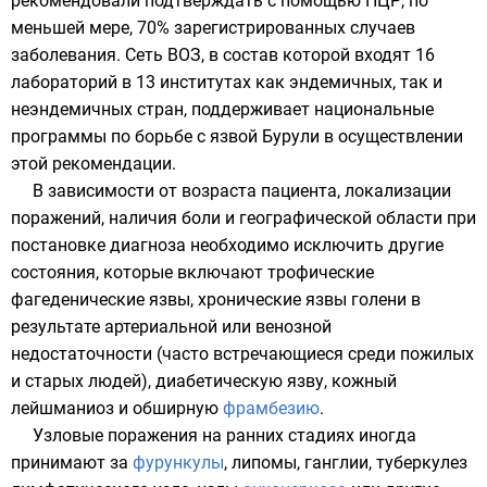
рекомендовали подтверждать с помощью ПЦР, по
меньшей мере, 70% зарегистрированных случаев
заболевания. Сеть ВОЗ, в состав которой входят 16
лабораторий в 13 институтах как эндемичных, так и
неэндемичных стран, поддерживает национальные
программы по борьбе с язвой Бурули в осуществлении
этой рекомендации.
В зависимости от возраста пациента, локализации
поражений, наличия боли и географической области при
постановке диагноза необходимо исключить другие
состояния, которые включают трофические
фагеденические язвы, хронические язвы голени в
результате артериальной или венозной
недостаточности (часто встречающиеся среди пожилых
и старых людей),
диабетическую язву
, кожный
лейшманиоз и обширную
фрамбезию
.
Узловые поражения на ранних стадиях иногда
принимают за
фурункулы
, липомы,
ганглии
, туберкулез