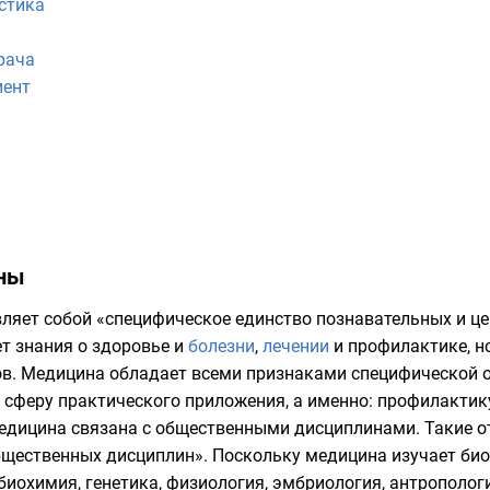
стика
рача
иент
ины
ляет собой «специфическое единство познавательных и ц
ет знания о
здоровье
и
болезни
,
лечении
и профилактике, н
в. Медицина обладает всеми признаками специфической о
и сферу практического приложения, а именно: профилактику
едицина связана с общественными дисциплинами. Такие о
бщественных дисциплин». Поскольку медицина изучает био
биохимия
,
генетика
,
физиология
,
эмбриология
,
антрополог