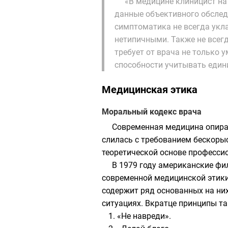
«В медицине клиницист на
данные объективного обслед
симптоматика не всегда укл
нетипичными. Также не всег
требует от врача не только 
способности учитывать едини
Медицинская этика
Моральный кодекс врача
Современная медицина опира
слилась с требованием бескоры
теоретической основе професси
В 1979 году американские ф
современной медицинской этики
содержит ряд основанных на них
ситуациях. Вкратце принципы т
«Не навреди».