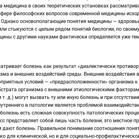
ка медицина в своих теоретических установках рассматрив
сфере философских вопросов современной медицины исход
 Однако основополагающие понятия медицины — здоровье,
или стыкуются с целым рядом понятий биологии, по своем
ины с другими науками фактически определяется уже тем,
атривает болезнь как результат «диалектически противо
зма и внешних воздействий среды. Внешние воздействия в
оприятных условий — «предрасположенности» организма к б
бстрата организма с внешними этиологическими факторам
 т. д.) могут вызвать ту или иную болезнь и при отсутств
нутреннего в патологии является проблемой взаимодейст
болезнь есть сложная совокупность патологических процес
сс представляет собой лишь часть болезни, это местное п
и дают болезнь. Правильное понимание соотношения понят
ько для клинической, но и для социально-профилактическо