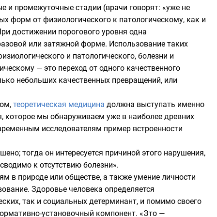
 и промежуточные стадии (врачи говорят: «уже не
ных форм от физиологического к патологическому, как и
При достижении порогового уровня одна
разовой или затяжной форме. Использование таких
зиологического и патологического, болезни и
ическому — это переход от одного качественного
олько небольших качественных превращений, или
зом,
теоретическая медицина
должна выступать именно
я, которое мы обнаруживаем уже в наиболее древних
овременным исследователям пример встроенности
ушено; тогда он интересуется причиной этого нарушения,
 сводимо к отсутствию болезни».
ям в природе или обществе, а также умение личности
вование. Здоровье человека определяется
ких, так и социальных детерминант, и помимо своего
 нормативно-установочный компонент. «Это —