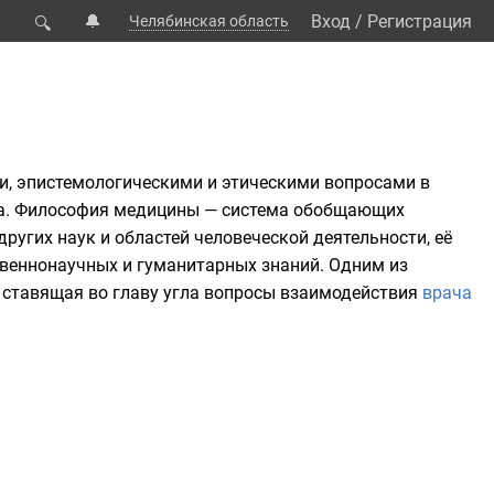
🔔
Вход
/
Регистрация
Челябинская область
🔍
и
,
эпистемологическими
и
этическими
вопросами в
ека. Философия медицины — система обобщающих
ругих наук и областей человеческой деятельности, её
твеннонаучных и гуманитарных знаний. Одним из
, ставящая во главу угла вопросы взаимодействия
врача