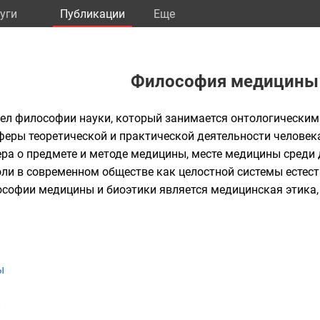
уги
Публикации
Eще
Философия медицины
дел
философии науки
, который занимается
онтологическим
феры теоретической и практической деятельности челов
а о предмете и методе медицины, месте медицины среди д
оли в современном обществе как целостной системы естес
ософии медицины и
биоэтики
является
медицинская этика
ы
и