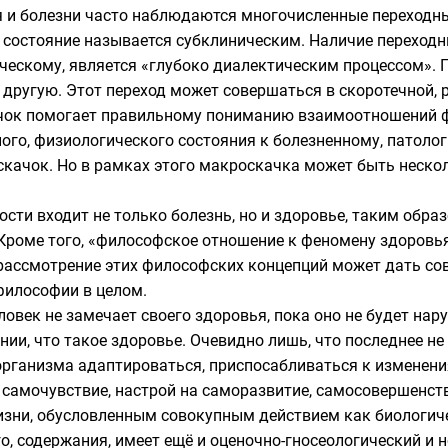
и болезни часто наблюдаются многочисленные переходные
ое состояние называется субклиническим. Наличие переход
ческому, является «глубоко диалектическим процессом». 
 другую. Этот переход может совершаться в скоротечной, 
ачок помогает правильному пониманию взаимоотношений фи
ого, физиологического состояния к болезненному, патолог
оскачок. Но в рамках этого макроскачка может быть неск
сти входит не только болезнь, но и здоровье, таким обра
 Кроме того, «философское отношение к феномену здоровь
рассмотрение этих философских концепций может дать с
философии в целом.
ловек не замечает своего здоровья, пока оно не будет нар
нии, что такое здоровье. Очевидно лишь, что последнее не
организма адаптироваться, приспосабливаться к изменени
 самочувствие, настрой на саморазвитие, самосовершенст
зни, обусловленным совокупным действием как биологичес
о, содержания, имеет ещё и оценочно-гносеологический и