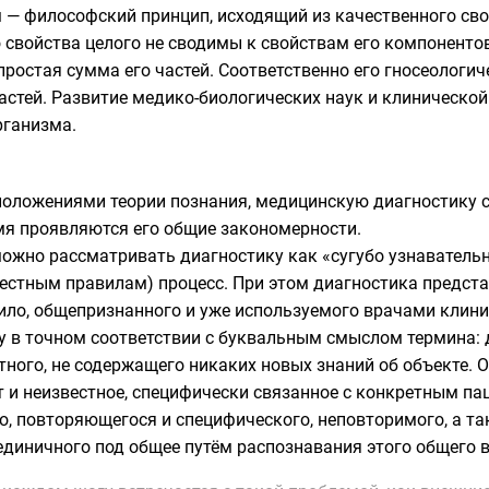
 — философский принцип, исходящий из качественного сво
свойства целого не сводимы к свойствам его компонентов.
 простая сумма его частей. Соответственно его гносеологи
астей. Развитие медико-биологических наук и клиническо
рганизма.
 положениями
теории познания
,
медицинскую диагностику
с
емя проявляются его общие закономерности.
ожно рассматривать диагностику как «сугубо узнаватель
стным правилам) процесс. При этом диагностика представл
ло, общепризнанного и уже используемого врачами клинич
у в точном соответствии с буквальным смыслом термина: 
тного, не содержащего никаких новых знаний об объекте. 
ёт и неизвестное, специфически связанное с конкретным п
, повторяющегося и специфического, неповторимого, а та
единичного под
общее
путём распознавания этого общего в 