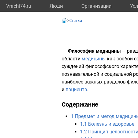
Vrachi74.ru
Люди
Организации
Усл
Статьи
Философия медицины
— раз
области
медицины
как особой с
суждений философского характер
познавательной и социальной р
наиболее важных разделов фил
и
пациента
.
Содержание
1
Предмет и метод медицин
1.1
Болезнь и здоровье
1.2
Принцип целостност