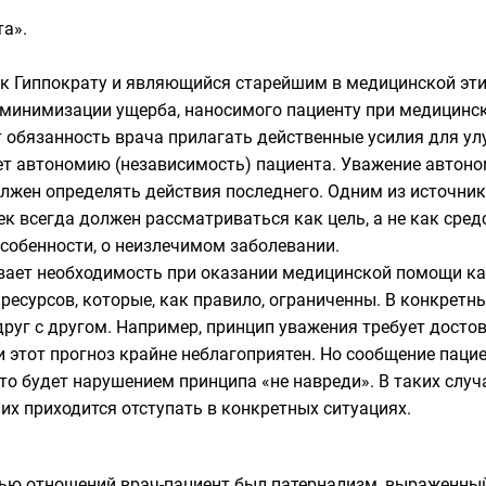
а».
 к
Гиппократу
и являющийся старейшим в медицинской этик
ет минимизации ущерба, наносимого пациенту при медицинс
 обязанность врача прилагать действенные усилия для ул
т автономию (независимость) пациента. Уважение автономи
олжен определять действия последнего. Одним из источни
ек всегда должен рассматриваться как цель, а не как сред
 особенности, о неизлечимом заболевании.
ает необходимость при оказании медицинской помощи как
ресурсов, которые, как правило, ограниченны. В конкретн
друг с другом. Например, принцип уважения требует дост
ли этот прогноз крайне неблагоприятен. Но сообщение па
что будет нарушением принципа «не навреди». В таких случ
них приходится отступать в конкретных ситуациях.
ью отношений врач-пациент был
патернализм
, выраженны