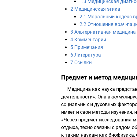
1.3
Медицинская диагно
2
Медицинская этика
2.1
Моральный кодекс в
2.2
Отношения врач-пац
3
Альтернативная медицина
4
Комментарии
5
Примечания
6
Литература
7
Ссылки
Предмет и метод медиц
Медицина как наука представ
деятельности». Она аккумулиру
социальных и духовных факторо
имеет и свои методы изучения, 
«Через предмет исследования м
отдыха, тесно связны с рядом о
к таким наукам как
биофизика
,