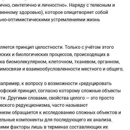
чно, синтетично и личностно». Наряду с телесным и
венному здоровью), которое олицетворяет собой
ьно-оптимистическими устремлениями жизнь
вляется
принцип целостности
. Только с учётом этого
ских и биологических процессов, происходящих в
на биомолекулярном, клеточном, тканевом, органном,
аимосвязи и взаимообусловленности местного и общего,
например, к вопросу о возможности «редуцировать
софский принцип, согласно которому сложные объекты
и. Другими словами, свойства целого — это просто
ческого редукционизма, часто называют
онизм обращается к исследованию сложных объектов и
дельные компоненты для последующего их анализа.
ними факторы лишь в терминах составляющих их