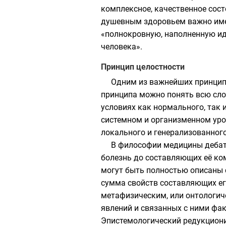
комплексное, качественное сост
душевным здоровьем важно имет
«полнокровную, наполненную и
человека».
Принцип целостности
Одним из важнейших принцип
принципа можно понять всю сло
условиях как нормального, так
системном и организменном уров
локального и генерализованного
В философии медицины деба
болезнь до составляющих её ко
могут быть полностью описаны 
сумма свойств составляющих его
метафизическим, или онтологич
явлений и связанных с ними фа
Эпистемологический редукциони