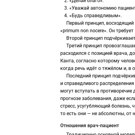
«Делай благо».
«Уважай автономию пациент
«Будь справедливым».
Первый принцип, восходящий
«primum non nocere». Он требу
Второй принцип подчёркивает
Третий принцип провозглашае
расходился с позицией врача, д
Канта
, согласно которому челов
когда речь идёт о тяжёлом и, в
Последний принцип подчёркив
и справедливого распределения 
могут вступать в противоречие 
прогнозе заболевания, даже ес
стресс, усугубляющий болезнь, 
то есть они — не абсолютны, от 
Отношения врач-пациент
Традиционно основной модел