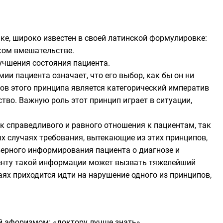
е, широко известен в своей латинской формулировке:
ком вмешательстве.
учшения состояния пациента.
и пациента означает, что его выбор, как бы он ни
ков этого принципа является категорический императив
ство. Важную роль этот принцип играет в ситуации,
 справедливого и равного отношения к пациентам, так
ых случаях требования, вытекающие из этих принципов,
оверного информирования пациента о диагнозе и
циенту такой информации может вызвать тяжелейший
аях приходится идти на нарушение одного из принципов,
й афоризмом: «доктору лучше знать».