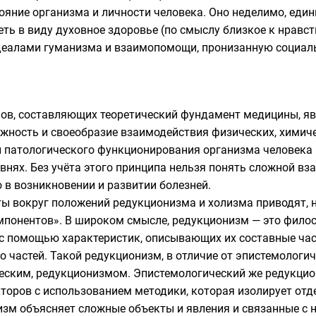
ояние организма и личности человека. Оно неделимо, едини
ь в виду духовное здоровье (по смыслу близкое к нравст
деалами гуманизма и взаимопомощи, пронизанную социал
ов, составляющих теоретический фундамент медицины, я
жность и своеобразие взаимодействия физических, химиче
 и патологического функционирования организма человека 
нях. Без учёта этого принципа нельзя понять сложной вз
 в возникновении и развитии болезней.
ты вокруг положений
редукционизма
и
холизма
приводят, 
мпонентов». В широком смысле, редукционизм — это фило
с помощью характеристик, описывающих их составные част
 частей. Такой редукционизм, в отличие от эпистемологи
еским, редукционизмом. Эпистемологический же редукци
кторов с использованием методики, которая изолирует от
зм объясняет сложные объекты и явления и связанные с 