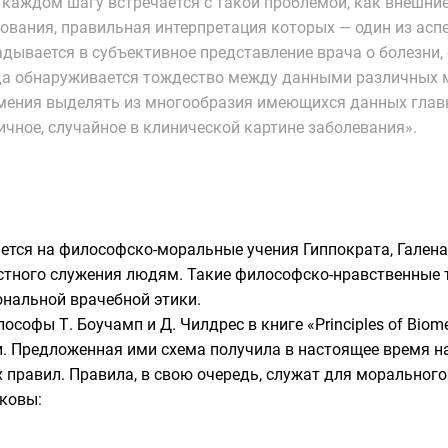
 каждом шагу встречается с такой проблемой, как внешни
ования, правильная интерпретация которых — один из ас
адывается в субъективное представление врача о болезни
да обнаруживается тождество между данными различных м
умения выделять из многообразия имеющихся данных главн
чное, случайное в клинической картине заболевания».
ется на философско-моральные учения
Гиппократа
,
Галена
стного служения людям. Такие философско-нравственные 
ональной врачебной этики.
илософы
Т. Боучамп
и
Д. Чилдрес
в книге «Principles of Bio
. Предложенная ими схема получила в настоящее время н
 правил. Правила, в свою очередь, служат для моральног
аковы: