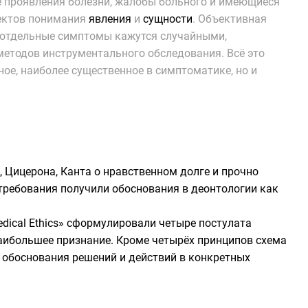
е проявления болезни, жалобы больного и имеющиеся
пектов понимания
явления
и
сущности
. Объективная
, отдельные симптомы кажутся случайными,
етодов инструментального обследования. Всё это
ое, наиболее существенное в симптоматике, но и
,
Цицерона
,
Канта
о нравственном долге и прочно
требования получили обоснования в
деонтологии
как
medical Ethics» сформулировали четыре постулата
аибольшее признание. Кроме четырёх принципов схема
о обоснования решений и действий в конкретных