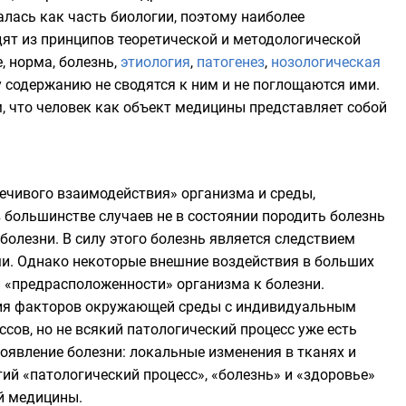
алась как часть биологии, поэтому наиболее
ят из принципов теоретической и методологической
 норма, болезнь,
этиология
,
патогенез
,
нозологическая
у содержанию не сводятся к ним и не поглощаются ими.
 что человек как объект медицины представляет собой
речивого взаимодействия»
организма
и
среды
,
 большинстве случаев не в состоянии породить болезнь
олезни. В силу этого болезнь является следствием
и. Однако некоторые внешние воздействия в больших
ии «предрасположенности» организма к болезни.
вия факторов окружающей среды с индивидуальным
сов, но не всякий патологический процесс уже есть
роявление болезни: локальные изменения в тканях и
ий «патологический процесс», «болезнь» и «здоровье»
й медицины.