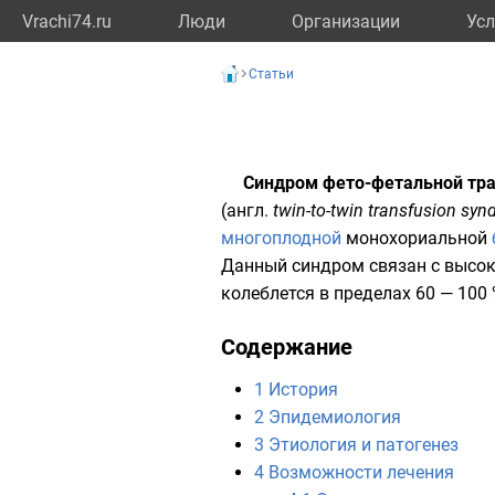
Vrachi74.ru
Люди
Организации
Усл
Статьи
Синдром фето-фетальной тр
(
англ.
twin-to-twin transfusion sy
многоплодной
монохориальной
Данный синдром связан с высок
колеблется в пределах 60 — 100 
Содержание
1
История
2
Эпидемиология
3
Этиология и патогенез
4
Возможности лечения