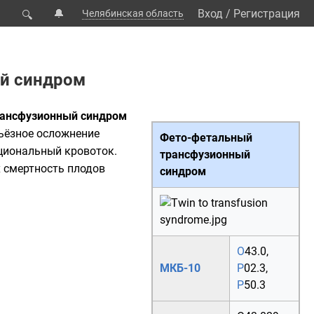
🔔
Вход
/
Регистрация
Челябинская область
🔍
й синдром
рансфузионный синдром
рьёзное осложнение
Фето-фетальный
рциональный кровоток.
трансфузионный
 смертность плодов
синдром
O
43.0
,
МКБ-10
P
02.3
,
P
50.3