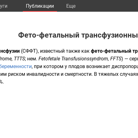
уги
Публикации
Eще
Фето-фетальный трансфузионны
ансфузии
(СФФТ), известный также как
фето-фетальный т
ndrome, TTTS
;
нем.
Fetofetale Transfusionssyndrom, FFTS
) — се
беременности
, при котором у плодов возникает диспропо
им риском инвалидности и смертности. В тяжелых случаях
%.