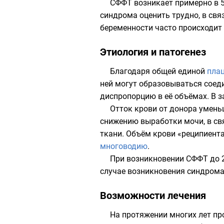
СФФТ возникает примерно в 5
синдрома оценить трудно, в св
беременности часто происходит 
Этиология и патогенез
Благодаря общей единой
плац
ней могут образовываться соед
диспропорцию в её объёмах. В з
Отток крови от донора умень
снижению выработки мочи, в св
ткани. Объём крови «реципиента
многоводию
.
При возникновении СФФТ до 2
случае возникновения синдрома
Возможности лечения
На протяжении многих лет пр