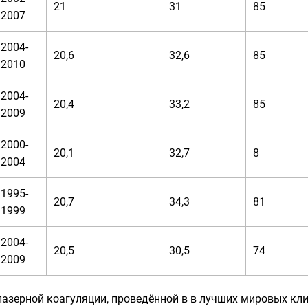
21
31
85
2007
2004-
20,6
32,6
85
2010
2004-
20,4
33,2
85
2009
2000-
20,1
32,7
8
2004
1995-
20,7
34,3
81
1999
2004-
20,5
30,5
74
2009
лазерной коагуляции, проведённой в в лучших мировых кли