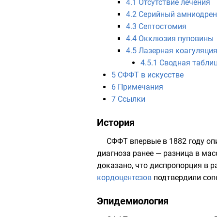
4.1
Отсутствие лечения
4.2
Серийный амниодре
4.3
Септостомия
4.4
Окклюзия пуповины
4.5
Лазерная коагуляция
4.5.1
Сводная табли
5
СФФТ в искусстве
6
Примечания
7
Ссылки
История
СФФТ впервые в
1882 году
оп
диагноза ранее — разница в мас
доказано, что диспропорция в р
кордоцентезов
подтвердили соп
Эпидемиология