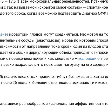
.5 — 17,5 % всех монохориальных беременностей. Истинну
язи с так называемой «скрытой смертностью» — спонтанно
до того срока, когда возможно подтвердить диагноз СФФТ
енте
кровотоки плодов могут соединяться. Несмотря на то
инительные сосуды (
анастомозы
), кровь по которым спосо
ависимости от направления тока крови, один из плодов ста
шает его общий циркулирующий объём, приводит к гипокси
язи с поражением почек и как следствие —
маловодию
, пр
» резко возрастает, что повышает нагрузку на его сердце 
6 недель плоды, как правило, гибнут без вмешательства 
 после 26 недель, большинство плодов выживают и имеют
оводились разнообразные исследования эффективности те