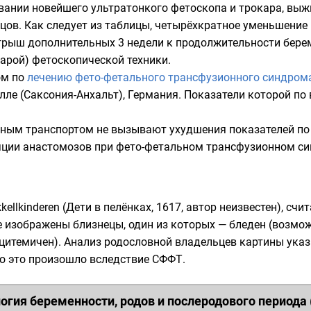
овании новейшего ультратонкого фетоскопа и трокара, выж
ецов. Как следует из таблицы, четырёхкратное уменьшени
игрыш дополнительных 3 недели к продолжительности бере
арой) фетоскопической техники.
ом по
лечению фето-фетального трансфузионного синдром
лле (Саксония-Анхальт)
,
Германия
. Показатели которой по
ным транспортом не вызывают ухудшения показателей по
яции анастомозов при фето-фетальном трансфузионном си
kellkinderen (Дети в пелёнках, 1617, автор неизвестен), сч
 изображены близнецы, один из которых — бледен (возмож
итемичен). Анализ родословной владельцев картины указы
то это произошло вследствие СФФТ.
огия беременности, родов и послеродового периода 