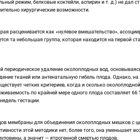
льный режим, белковые коктейли, аспирин и т. д.) не дал 
ительно хирургические возможности.
рая расценивается как «нулевое вмешательство», ассоциир
тся та небольшая группа, которая находится на первой ст
й периодическое удаление околоплодных вод, основываяс
ение тканей или антенатальную гибель плода. Однако, на 
ществует четких критериев, когда и сколько околоплодной
иваемость по крайней мере одного плода составляет 66 %
 недель гестации.
ов мембраны для объединения околоплодных мешков с це
тивности этой методики нет, более того, она уменьшает 
уповины, а значит — ятрогенной смертью плодов.