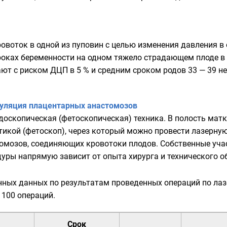
воток в одной из пуповин с целью изменения давления в
роках беременности на одном тяжело страдающем плоде в 
ют с риском ДЦП в 5 % и средним сроком родов 33 — 39 не
гуляция плацентарных анастомозов
доскопическая (фетоскопическая) техника. В полость ма
тикой (фетоскоп), через который можно провести лазерну
томозов, соединяющих кровотоки плодов. Собственные уча
уры напрямую зависит от опыта хирурга и технического о
ных данных по результатам проведенных операций по лаз
 100 операций.
Срок