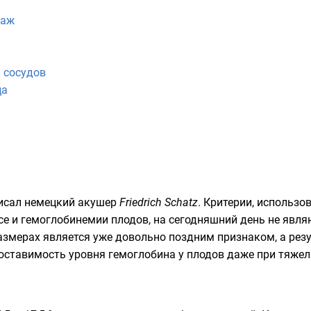
наж
 сосудов
ца
исал немецкий акушер
Friedrich Schatz
. Критерии, использ
се и гемоглобинемии плодов, на сегодняшний день не явля
азмерах является уже довольно поздним признаком, а рез
оставимость уровня гемоглобина у плодов даже при тяжел