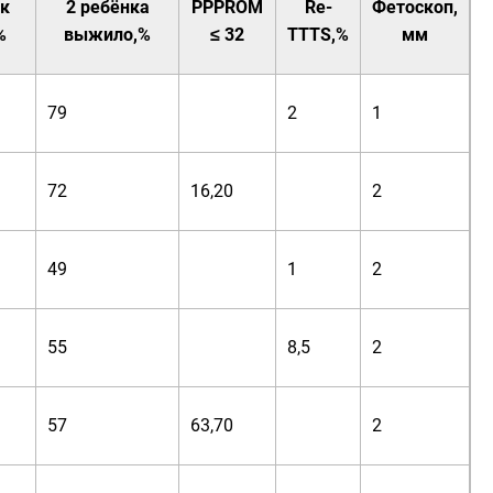
ок
2 ребёнка
PPPROM
Re-
Фетоскоп,
%
выжило,%
≤ 32
TTTS,%
мм
79
2
1
72
16,20
2
49
1
2
55
8,5
2
57
63,70
2