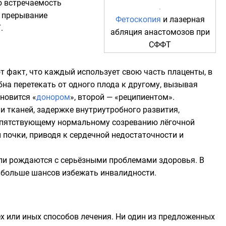
ю встречаемость
е прерывание
Фетоскопия
и лазерная
.
абляция анастомозов при
СФФТ
т факт, что каждый использует свою часть плаценты, в
бна перетекать от одного плода к другому, вызывая
новится «
донором
», второй — «
реципиентом
».
и тканей,
задержке внутриутробного развития
,
епятствующему нормальному созреванию лёгочной
и почки, приводя к сердечной недостаточности и
или рождаются с серьёзными проблемами здоровья. В
 больше шансов избежать инвалидности.
х или иных способов лечения. Ни один из предложенных