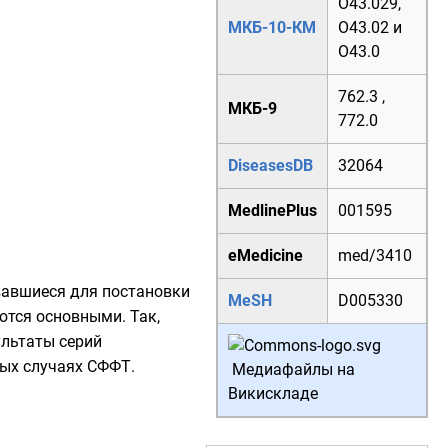
O43.029
,
МКБ-10-КМ
O43.02
и
O43.0
762.3
,
МКБ-9
772.0
DiseasesDB
32064
MedlinePlus
001595
eMedicine
med/3410
овавшиеся для постановки
MeSH
D005330
ются основными. Так,
ультаты серий
ых случаях СФФТ.
Медиафайлы на
Викискладе