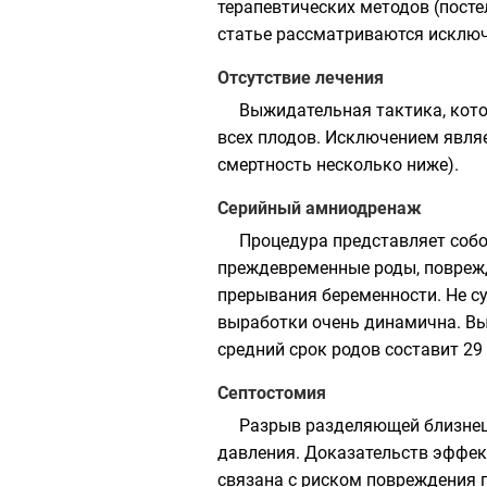
терапевтических методов (посте
статье рассматриваются исключ
Отсутствие лечения
Выжидательная тактика, кото
всех плодов. Исключением являе
смертность несколько ниже).
Серийный амниодренаж
Процедура представляет собо
преждевременные роды, поврежд
прерывания беременности. Не су
выработки очень динамична. Выж
средний срок родов составит 29
Септостомия
Разрыв разделяющей близнец
давления. Доказательств эффек
связана с риском повреждения п