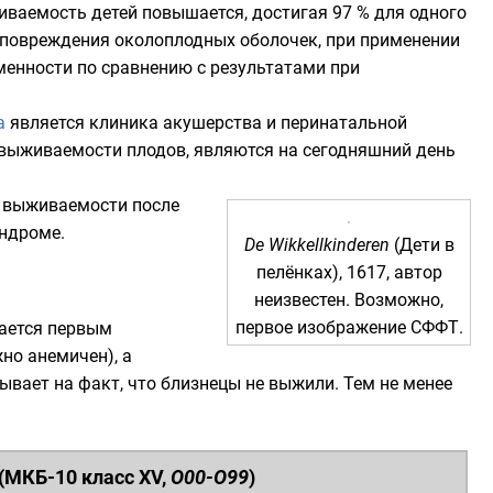
иваемость детей повышается, достигая 97 % для одного
е повреждения околоплодных оболочек, при применении
менности по сравнению с результатами при
а
является
клиника акушерства и перинатальной
 выживаемости плодов, являются на сегодняшний день
 выживаемости после
ндроме.
De Wikkellkinderen
(Дети в
пелёнках),
1617
, автор
неизвестен. Возможно,
первое изображение СФФТ.
итается первым
но анемичен), а
вает на факт, что близнецы не выжили. Тем не менее
(
МКБ-10 класс XV
,
О00-О99
)