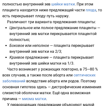
полностью внутренний зев
шейки матки
. При этом
плацента находится ниже предлежащей части
плода
, то
есть перекрывает плоду путь наружу.
Различают три варианта предлежания плаценты:
Центральное
или
полное
предлежание плаценты —
внутренний зев матки перекрывается плацентой
полностью;
Боковое
или
неполное
— плацента перекрывает
внутренний зев матки на 2/3;
Краевое предлежание
— плацента перекрывает
внутренний зев шейки матки на 1/3.
Часто возникает у рожающих повторно, в 75—80 %
всех случаев, а также после
аборта
или
септических
заболеваний
вследствие аборта или родов. Поэтому
основная гипотеза здесь — дистрофические изменения
слизистой оболочки матки. Ещё одна возможная
причина —
миома матки
.
У первородящих предлежание объясняют малой