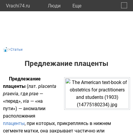
Vrachi74.ru
Люди
Eще
🔔
Челяб
🔍
Статьи
Предлежание плаценты
Предлежание
плаценты
(
лат.
placenta
praevia
, где
prae
—
«перед»,
via
— «на
пути») — аномалии
расположения
плаценты
, при которых, прикрепляясь в нижнем
сегменте
матки
, она закрывает частично или