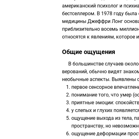
американский психолог и психи
бестселлером. В 1978 году был
медицины Джеффри Лонг основал
приблизительно восемь миллион
относятся к явлениям, которое 
Общие ощущения
В большинстве случаев около
верований, обычно видят знако
необычные аспекты. Выявлены 
первое сенсорное впечатлен
понимание того, что умер (о
приятные эмоции: спокойств
у слепых и глухих появляет
ощущение выхода из тела, 
пространству, но невозможно
ощущение деформации прост