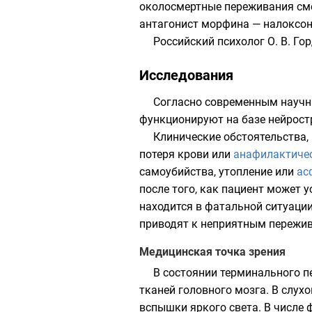
околосмертные переживания сме
антагонист
морфина
—
налоксо
Российский психолог О. В. Г
Исследования
Согласно современным науч
функционируют на базе нейростр
Клинические обстоятельства,
потеря крови или
анафилактиче
самоубийства, утопление или
ас
после того, как пациент может у
находится в фатальной ситуации
приводят к неприятным пережи
Медицинская точка зрения
В состоянии терминального п
тканей головного мозга. В слух
вспышки яркого света. В числе