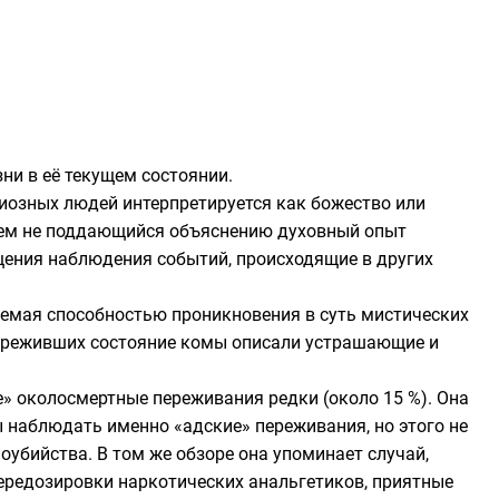
ни в её текущем состоянии.
гиозных людей интерпретируется как
божество
или
ием не поддающийся объяснению духовный опыт
щения наблюдения событий, происходящие в других
даемая способностью проникновения в суть мистических
переживших состояние комы описали устрашающие и
е» околосмертные переживания редки (около 15 %). Она
 наблюдать именно «адские» переживания, но этого не
убийства. В том же обзоре она упоминает случай,
передозировки
наркотических анальгетиков
, приятные