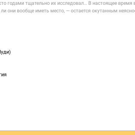
 кто годами тщательно их исследовал… В настоящее время 
 ли они вообще иметь место, — остается окутанным неясн
Муди)
гия