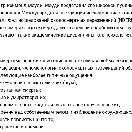
атр
Реймонд Моуди
. Моуди представил его широкой публике
а основана Международная ассоциация исследования около
 Фонд исследований околосмертных переживаний (NDERF)
ов американцев утверждали, что имели подобный опыт ч
изучают такие академические дисциплины, как психология,
смертные переживания описаны в терминах любых веровани
мые вещи. Феноменология околосмертных переживаний обы
следующие наиболее типичные ощущения:
ие — очень неприятный звук (шум);
сознанная смерть);
ие и умиротворение;
ся возможность видеть и слышать все окружающее их;
парения над собственным телом и наблюдение окружающих
сть повлиять на что-то;
ранства и времени;