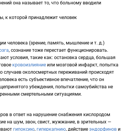
ний она называет то, что больному вводили
ры, к которой принадлежит человек
ии человека (зрение, память, мышление и т. д.)
озга
, сознание тоже перестает функционировать.
ют условия, такие как: остановка сердца, большая
зговое
кровоизлияние
или мозговой инфаркт, попытка
го случаев околосмертных переживаний происходят
еловека есть субъективное впечатление, что он
общепринятого убеждения, попытки самоубийства не
еренными смертельными ситуациями.
оров в ответ на нарушение снабжения кислородом
е на шум, звон, свист, жужжание, в зрительных —
зывают
гипоксию
,
гиперкапнию
, действие
эндорфинов
и