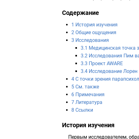
Содержание
1
История изучения
2
Общие ощущения
3
Исследования
3.1
Медицинская точка 
3.2
Исследования Пим в
3.3
Проект AWARE
3.4
Исследование Лорен
4
С точки зрения парапсихо
5
См. также
6
Примечания
7
Литература
8
Ссылки
История изучения
Первым исследователем, обр