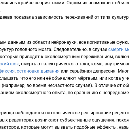
нились крайне неприятными. Одним из возможных объясне
н
.
ордеева показала зависимость переживаний от типа культу
ным данным из области
нейронауки
, все когнитивные функц
уктур головного мозга. Следовательно, в случае
смерти м
 которые приводят к околосмертным переживаниям, включа
ский шок
, смерть от электрического тока,
кома
, внутримо
фиксия
,
остановка дыхания
или серьёзная
депрессия
. Мно
слышать, что его или её объявляют мёртвым, или когда у ч
 (например, во время несчастного случая). В отличие от 
ваниям околосмертного опыта, по сравнению с непреднам
ериода наблюдается патологическое реагирование рецепт
овых рецепторах возникают субъективные ощущения, похожи
 факторов, которые могут вызвать подобные эффекты, на