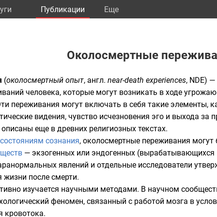
уги
Публикации
Eще
Околосмертные пережива
я
(
околосмертный опыт
,
англ.
near-death experiences
, NDE) 
иваний
человека, которые могут возникать в ходе угрожа
Эти переживания могут включать в себя такие элементы, 
тические видения, чувство исчезновения эго и выхода за 
описаны еще в древних религиозных текстах.
состояниям сознания
, околосмертные переживания могут
еществ
— экзогенных или эндогенных (вырабатывающихся в
аранормальных явлений и отдельные исследователи утвер
я
жизни после смерти
.
ктивно изучается научными методами. В научном сообщес
хологический
феномен, связанный с работой мозга в усло
я кровотока.