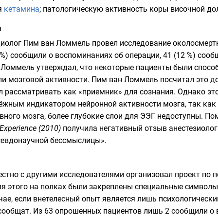
я
кетамина
; патологическую активность коры
височной до
я
диолог
Пим ван Ломмель
провел исследование околосмертн
8 %) сообщили о воспоминаниях об операции, 41 (12 %) соо
 Ломмель утверждал, что некоторые пациенты были способ
ли мозговой активности. Пим ван Ломмель посчитал это 
ал рассматривать как «приемник» для сознания. Однако эт
ёжным индикатором нейронной активности мозга, так ка
вного мозга, более глубокие слои для ЭЭГ недоступны. По
 Experience (2010)
получила негативный отзыв анестезиолога
севдонаучной
бессмыслицы».
стно с другими исследователями организовал проект по 
я этого на полках были закреплены специальные символы
лучае, если внетелесный опыт является лишь психологичес
сообщат. Из 63 опрошенных пациентов лишь 2 сообщили о 