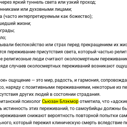
ерез яркий туннель света или узкий проход;
енниками или духовными лицами;
та (часто интерпретируемым как божество);
шедшей жизни;
еграды;
ло;
вали беспокойство или страх перед прекращением их жиз
тся переживание присутствия света, который частью рели
рые религиозные люди считают околосмертным переживан
 ряде случаев околосмертных переживаний возникают ощу
вное» ощущение — это мир, радость, и гармония, сопровож
ко, наряду с позитивными переживаниями, некоторые из 
сутствия других людей в состоянии страдания.
ританский психолог
Сьюзан Блэкмор
отметила, что «адски
ь истинность этих переживаний, то самоубийцы должны бы
переживания снижают вероятность повторной попытки само
ольного, который пережил клиническую смерть вследствие 