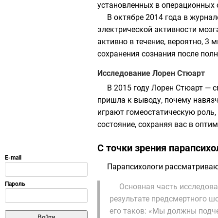
установленных в операционных 
В октябре 2014 года в журна
электрической активности мозга
активно в течение, вероятно, 
сохранения сознания после пол
Исследование Лорен Стюарт
В 2015 году Лорен Стюарт — 
пришла к выводу, почему навязч
играют гомеостатическую роль,
состояние, сохраняя вас в опти
С точки зрения парапсихо
Парапсихологи
рассматривают
Основная часть исследова
результате предсмертного шо
его таков: «Мы должны подче