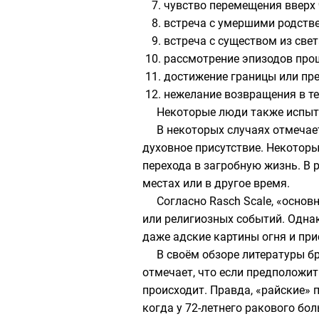
чувство перемещения вверх ч
встреча с умершими родств
встреча с существом из све
рассмотрение эпизодов про
достижение границы или пр
нежелание возвращения в те
Некоторые люди также испыты
В некоторых случаях отмечае
духовное присутствие. Некото
перехода в
загробную жизнь
. В
местах или в другое время.
Согласно Rasch Scale, «осно
или религиозных событий. Одна
даже адские картины огня и при
В своём обзоре литературы б
отмечает, что если предположит
происходит. Правда, «райские» 
когда у 72-летнего ракового б