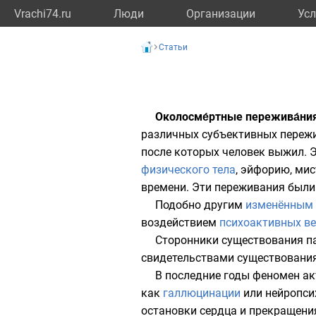
Vrachi74.ru
Люди
Организации
Усл
Статьи
Околосме́ртные пережива́ни
различных субъективных
переж
после которых человек выжил. 
физического тела
, эйфорию, мис
времени. Эти переживания были 
Подобно другим
изменённым 
воздействием
психоактивных в
Сторонники существования п
свидетельствами существовани
В последние годы феномен а
как
галлюцинации
или
нейропси
остановки сердца и прекращени