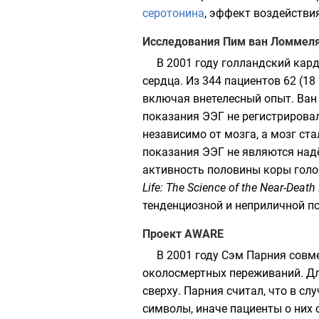
серотонина
, эффект воздействи
Исследования Пим ван Ломмел
В 2001 году голландский кар
сердца. Из 344 пациентов 62 (1
включая внетелесный опыт. Ван
показания ЭЭГ не регистрирова
независимо от мозга, а мозг ст
показания ЭЭГ не являются над
активность половины коры голо
Life: The Science of the Near-Death
тенденциозной и неприличной
п
Проект AWARE
В 2001 году
Сэм Парния
совме
околосмертных переживаний. Дл
сверху. Парния считал, что в с
символы, иначе пациенты о них 