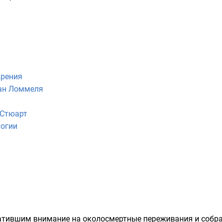
зрения
ан Ломмеля
 Стюарт
логии
атившим внимание на околосмертные переживания и собр