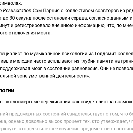
символах.
ле
Resuscitation
Сэм Парния с коллективом соавторов из ря
 до 30 секунд после остановки сердца, согласно данным и
3 минут и регистрировало внешнюю информацию, что, по мн
ного отключения мозга.
специалист по музыкальной психологии из Голдсмит-колле
ивые мелодии часто всплывают из глубин памяти на грани
 поддерживая мозг в состоянии равновесия. Они не позво
мальной зоне умственной деятельности».
логии
 околосмертные переживания как свидетельства возможн
ний предсмертных состояний свидетельствует о том, что б
ка, однако довольно высок процент тех, кто утверждает,
ркнуть, что десятилетнее изучение предсмертных состоян