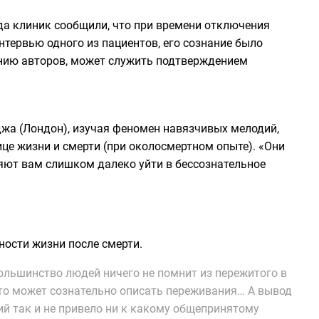
да клиник сообщили, что при времени отключения
нтервью одного из пациентов, его сознание было
ению авторов, может служить подтверждением
джа (Лондон), изучая феномен
навязчивых мелодий
,
це жизни и смерти (при околосмертном опыте). «Они
ляют вам слишком далеко уйти в бессознательное
ости жизни после смерти.
ольшинство людей ничего не помнит из пережитого в
 что может сознательно описать переживания… А вывод
ий так и не привело ни к какому общепринятому