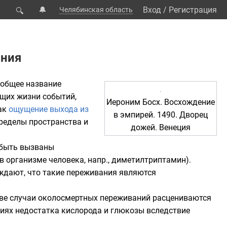
🔔
Вход
/
Регистрация
Челябинская область
🔍
ния
— общее название
ющих жизни событий,
Иероним Босх
.
Восхождение
как
ощущение выхода из
в эмпирей
. 1490.
Дворец
пределы пространства и
дожей
.
Венеция
 быть вызваны
 организме человека, напр.,
диметилтриптамин
).
ждают, что такие переживания являются
тве случаи околосмертных переживаний расцениваются
виях недостатка кислорода и глюкозы вследствие