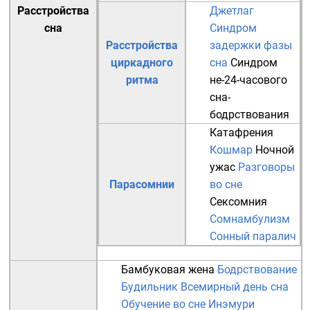
Расстройства
Джетлаг
сна
Синдром
Расстройства
задержки фазы
циркадного
сна
Синдром
ритма
не-24-часового
сна-
бодрствования
Катафрения
Кошмар
Ночной
ужас
Разговоры
Парасомнии
во сне
Сексомния
Сомнамбулизм
Сонный паралич
Бамбуковая жена
Бодрствование
Будильник
Всемирный день сна
Обучение во сне
Инэмури