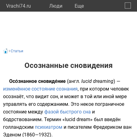
Vrachi74.ru
Люди
Eще
🔔
Челяб
🔍
Статьи
Осознанные сновидения
Осо́знанное сновиде́ние
(
англ.
lucid dreaming
) —
изменённое состояние сознания
, при котором человек
осознаёт, что видит сон, и может в той или иной мере
управлять его содержанием. Это некое пограничное
состояние между
фазой быстрого сна
и
бодрствованием. Термин «lucid dream» был введён
голландским
психиатром
и писателем
Фредериком ван
Эденом
(1860—1932).