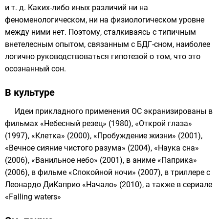
и т. д. Каких-либо иных различий ни на
феноменологическом, ни на физиологическом уровне
между ними нет. Поэтому, сталкиваясь с типичным
внетелесным опытом, связанным с БДГ-сном, наиболее
логично руководствоваться гипотезой о том, что это
осознанный сон.
В культуре
Идеи прикладного применения ОС экранизированы в
фильмах «
Небесный резец
» (1980), «
Открой глаза
»
(1997), «
Клетка
» (2000), «
Пробуждение жизни
» (2001),
«
Вечное сияние чистого разума
» (2004), «
Наука сна
»
(2006), «
Ванильное небо
» (2001), в аниме «
Паприка
»
(2006), в фильме «
Спокойной ночи
» (2007), в триллере с
Леонардо ДиКаприо «
Начало
» (2010), а также в сериале
«Falling waters»