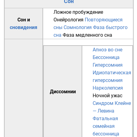
Сон
Ложное пробуждение
Сон и
Онейрология
Повторяющиеся
сновидения
сны
Сомнология
Фаза быстрого
сна
Фаза медленного сна
Апноэ во сне
Бессонница
Гиперсомния
Идиопатическая
гиперсомния
Нарколепсия
Диссомнии
Ночной ужас
Синдром Клейне
— Левина
Фатальная
семейная
бессонница