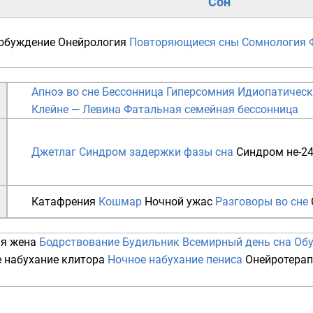
Сон
обуждение
Онейрология
Повторяющиеся сны
Сомнология
Апноэ во сне
Бессонница
Гиперсомния
Идиопатическ
Клейне — Левина
Фатальная семейная бессонница
Джетлаг
Синдром задержки фазы сна
Синдром не-24
Катафрения
Кошмар
Ночной ужас
Разговоры во сне
я жена
Бодрствование
Будильник
Всемирный день сна
Обу
 набухание клитора
Ночное набухание пениса
Онейротера