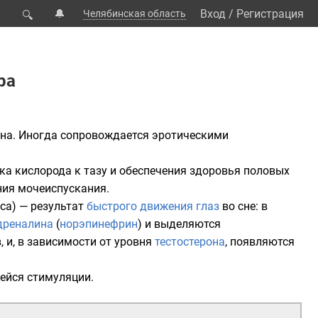
🔔
Вход
/
Регистрация
Челябинская область
🔍
ра
на. Иногда сопровождается эротическими
ка кислорода к тазу и обеспечения здоровья половых
ния мочеиспускания.
са) — результат
быстрого движения глаз
во сне: в
дреналина
(
норэпинефрин
) и выделяются
 и, в зависимости от уровня
тестостерона
, появляются
ейся стимуляции.