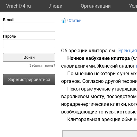
Vrachi74.ru
Люди
Организации
Усл
Статьи
Об эрекции клитора см.
Эрекция
Ночное набухание клитора
(
к
сновидениями. Женский аналог
Забыли пароль?
По мнению некоторых ученых,
Зарегистрироваться
органов. Согласно другой теори
Некоторые ученые утверждают
варолиевом мосту
, посредство
норадренергические клетки, кот
возбуждающие тонусы, которые
Клиторальная эрекция обычн