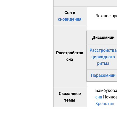
Сон и
Ложное пр
сновидения
Диссомнии
Расстройства
Расстройства
циркадного
сна
ритма
Парасомнии
Бамбукова
Связанные
сна
Ночное
темы
Хронотип