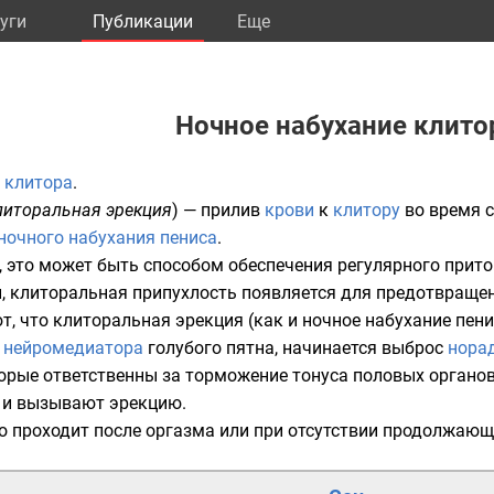
уги
Публикации
Eще
Ночное набухание клито
 клитора
.
литоральная эрекция
) — прилив
крови
к
клитору
во время с
ночного набухания пениса
.
 это может быть способом обеспечения регулярного прито
и, клиторальная припухлость появляется для предотвраще
, что клиторальная эрекция (как и ночное набухание пени
м
нейромедиатора
голубого пятна
, начинается выброс
нора
орые ответственны за торможение тонуса половых органов,
 и вызывают эрекцию.
о проходит после
оргазма
или при отсутствии продолжающ