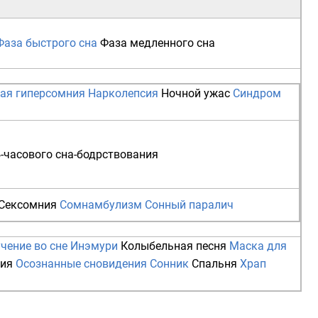
Фаза быстрого сна
Фаза медленного сна
ая гиперсомния
Нарколепсия
Ночной ужас
Синдром
-часового сна-бодрствования
Сексомния
Сомнамбулизм
Сонный паралич
чение во сне
Инэмури
Колыбельная песня
Маска для
пия
Осознанные сновидения
Сонник
Спальня
Храп