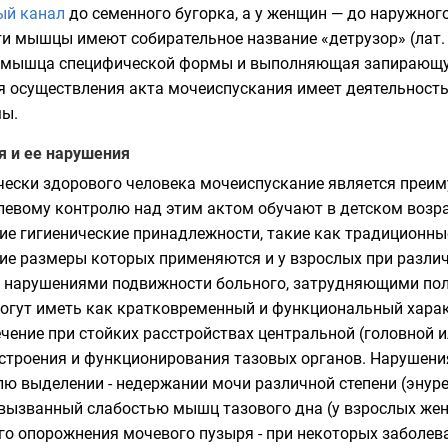
ый канал
до
семенного бугорка
, а у
женщин
— до наружного
ти мышцы имеют собирательное название «
детрузор
» (
лат.
 мышца специфической формы и выполняющая запирающую
я осуществления акта мочеиспускания имеет деятельност
мы
.
я и ее нарушения
чески здорового человека мочеиспускание является преим
евому контролю над этим актом обучают в детском возра
е гигиенические принадлежности, такие как традиционны
ие размеры которых применяются и у взрослых при разли
с нарушениями подвижности больного, затрудняющими пол
огут иметь как кратковременный и функциональный харак
течение при стойких расстройствах центральной (головной
 строения и функционирования тазовых органов. Нарушения
выделении - недержании мочи различной степени (энурез 
вызванный слабостью мышц тазового дна (у взрослых женщ
о опорожнения мочевого пузыря - при некоторых заболеван