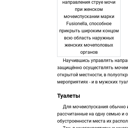
направления струе мочи
при женском
мочеиспускании марки
Fusionella, способное
прикрыть широким концом
всю область наружных
женских мочеполовых
органов
Научившись управлять направ
защищённо осуществлять мочеис
открытой местности, в полуоткр
мероприятиях - и в мужских туа
Туалеты
Для мочеиспускания обычно
рассчитанные на одну семью и о
обустроенности места их распо