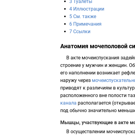
3
Туалеты
4
Иллюстрации
5
См. также
6
Примечания
7
Ссылки
Анатомия мочеполовой си
В акте мочеиспускания задей
строение у мужчин и женщин. О
его наполнении возникает рефл
наружу через
мочеиспускательн
приводят к различиям в культур
расположенного вне полости таз
канала
располагается (открыва
под обычно значительно меньш
Мышцы, участвующие в акте мо
В осуществлении мочеиспуск