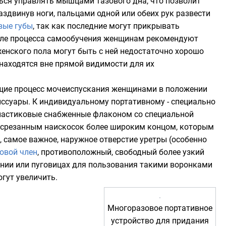
ься управлять мышцами тазового дна, что позволит
аздвинув ноги, пальцами одной или обеих рук развести
вые губы
, так как последние могут прикрывать
чале процесса самообучения женщинам рекомендуют
енского пола могут быть с ней недостаточно хорошо
находятся вне прямой видимости для их
щие процесс мочеиспускания женщинами в положении
иссуары
. К индивидуальному портативному - специально
ластиковые снабженные флаконом со специальной
 срезанным наискосок более широким концом, которым
в, самое важное, наружное отверстие уретры (особенно
овой член
, противоположный, свободный более узкий
лнии или пуговицах для пользования такими воронками
гут увеличить.
Многоразовое портативное
устройство для придания