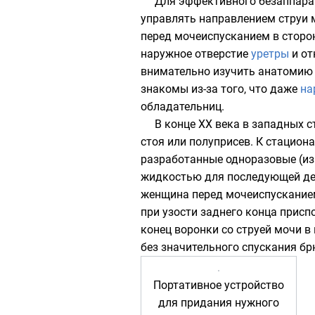
Для эффективного безаппара
управлять направлением струи м
перед мочеиспусканием в сторо
наружное отверстие
уретры
и от
внимательно изучить анатомию 
знакомы из-за того, что даже
на
обладательниц.
В конце XX века в западных 
стоя или полуприсев. К стацио
разработанные одноразовые (и
жидкостью для последующей дез
женщина перед мочеиспускание
при узости заднего конца присп
конец воронки со струей мочи 
без значительного спускания бр
Портативное устройство
для придания нужного