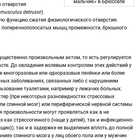
мальчик
» в Брюсселе
 отверстия
musculus detrusor
).
 функцию сжатия физиологического отверстия.
ь
поперечнополосатых
мышц
промежности
,
брюшного
ущественно произвольным актом, то есть регулируется
сте. До овладения волевым контролем этих действий у
е многоразовые или одноразовые пелёнки или более
чных заболеваниях, связанных либо с нарушением
ьзование туалетами, например у лежачих больных.
тер (при некоторых разновидностях стрессовых
 или спинной мозг) или периферической нервной системы
 произвольности могут проявляться как в не
как стрессогенного (чаще у детей), так и инфекционно-
ин)), так и в задержке ее выделения вплоть до полной
иях спинного мозга у лиц обоего пола или у мужчин