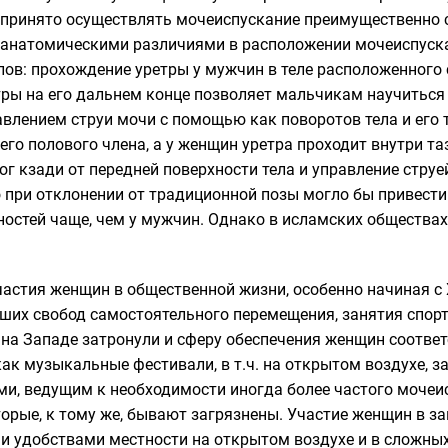
ринято осуществлять мочеиспускание преимущественно си
с анатомическими различиями в расположении мочеиспуска
лов: прохождение уретры у мужчин в теле расположенного
тры на его дальнем конце позволяет мальчикам научиться у
влением струи мочи с помощью как поворотов тела и его т
го полового члена, а у женщин уретра проходит внутри
та
г кзади от передней поверхности тела и управление струе
о при отклонении от традиционной позы могло бы привест
стей чаще, чем у мужчин. Однако в исламских обществах 
участия женщин в общественной жизни, особенно начиная 
их свобод самостоятельного перемещения, занятия спорто
на Западе затронули и сферу обеспечения женщин соотве
ак музыкальные фестивали, в т.ч. на открытом воздухе, з
и, ведущим к необходимости иногда более частого мочеис
торые, к тому же, бывают загрязнены. Участие женщин в 
и удобствами местности на открытом воздухе и в сложны