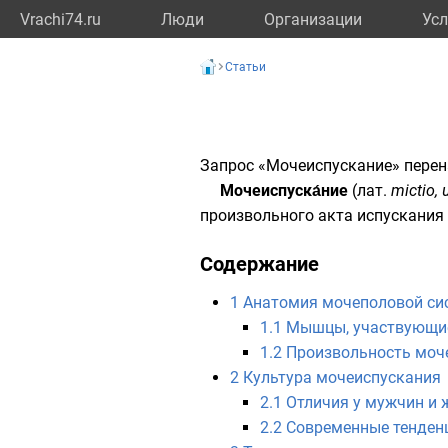
Vrachi74.ru
Люди
Организации
Усл
Статьи
Запрос «
Мочеиспускание
» пере
Мочеиспуска́ние
(
лат.
mictio, 
произвольного
акта испускания
Содержание
1
Анатомия мочеполовой сис
1.1
Мышцы, участвующие 
1.2
Произвольность моче
2
Культура мочеиспускания
2.1
Отличия у мужчин и
2.2
Современные тенден