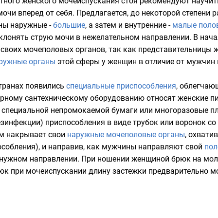
тного женского мочеиспускания стоя рекомендуют научит
очи вперед от себя. Предлагается, до некоторой степени р
ны наружные -
большие
, а затем и внутренние -
малые поло
клонять струю мочи в нежелательном направлении. В на
своих мочеполовых органов, так как представительницы ж
ружные органы
этой сферы у женщин в отличие от мужчин 
странах появились
специальные приспособления
, облегчаю
нарному сантехническому оборудованию относят
женские
п
з специальной непромокаемой бумаги или многоразовые п
инфекции) приспособления в виде трубок или воронок со
м накрывает свои
наружные мочеполовые органы
, охвати
особления), и направив, как мужчины направляют свой
пол
в нужном направлении. При ношении женщиной брюк на мо
юк при мочеиспускании длину застежки предварительно мо