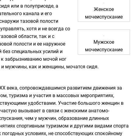
дя или в полуприседе, а
Женское
тельного канала и его
мочеиспускание
 снаружи тазовой полости
правлять, хотя и не всегда со
азовой области, так и с
Мужское
зовой полости
и ее наружное
мочеиспускание
й без специальных усилий и
и к забрызниванию мочой ног
и мужчины, как и женщины, мочатся сидя.
с XX века, сопровождавшимся развитием движения за
м, туризма и участия в массовых мероприятиях,
тствующими удобствами. Участие большого женщин в
ачастую вызывает в связи с женскими анатомо-
пускания, чем у мужчин, образование длинных
занятиях спортивным туризмом и другими видами спорта
х погодных условиях, не способствующих спокойному