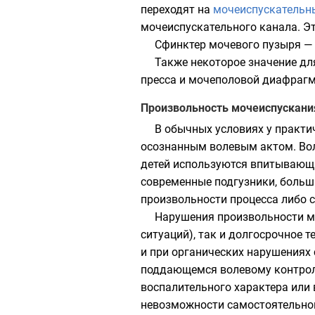
переходят на
мочеиспускательн
мочеиспускательного канала. Э
Сфинктер
мочевого пузыря —
Также некоторое значение дл
пресса
и
мочеполовой диафраг
Произвольность мочеиспускани
В обычных условиях у практи
осознанным волевым актом. Вол
детей используются впитывающи
современные подгузники, больш
произвольности процесса либо 
Нарушения произвольности м
ситуаций), так и долгосрочное 
и при органических нарушениях
поддающемся волевому контролю 
воспалительного характера или 
невозможности самостоятельног