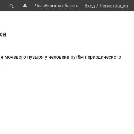
🔔
Вход
/
Регистрация
Челябинская область
🔍
ка
ия
мочевого пузыря
у человека путём периодического
.