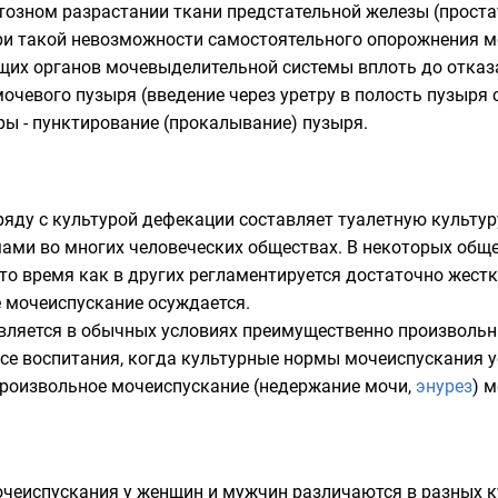
тозном разрастании ткани предстательной железы (прост
ри такой невозможности самостоятельного опорожнения м
х органов мочевыделительной системы вплоть до отказа
очевого пузыря (введение через уретру в полость пузыря 
ы - пунктирование (прокалывание) пузыря.
ряду с культурой дефекации составляет
туалетную культур
ами во многих человеческих обществах. В некоторых обще
то время как в других регламентируется достаточно жестк
 мочеиспускание осуждается.
вляется в обычных условиях преимущественно произвольн
ессе воспитания, когда культурные нормы мочеиспускания
роизвольное мочеиспускание (недержание мочи,
энурез
) 
еиспускания у женщин и мужчин различаются в разных ку