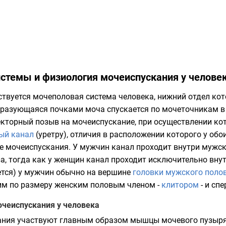
стемы и физиология мочеиспускания у челове
ствуется мочеполовая система человека, нижний отдел ко
бразующаяся почками моча спускается по мочеточникам в
екторный позыв на мочеиспускание, при осуществлении ко
ый канал
(уретру), отличия в расположении которого у об
е мочеиспускания. У мужчин канал проходит внутри мужск
а, тогда как у женщин канал проходит исключительно вну
ется) у мужчин обычно на вершине
головки
мужского полов
им по размеру женским половым членом -
клитором
- и сп
чеиспускания у человека
ания участвуют главным образом мышцы мочевого пузыря