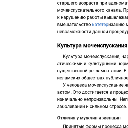
старшего возраста при аденома
мочеиспускательного канала. П
к нарушению работы вышележащи
вмешательство
катетер
изацию м
невозможности данной процедур
Культура мочеиспускания
Культура мочеиспускания, на
этическими и культурными норм
существенной регламентации. В 
исламских
обществах публичное
У человека мочеиспускание я
актом. Это достигается в проц
изначально непроизвольны. Неп
заболеваний и сильном стрессе.
Отличия у мужчин и женщин
Принятые формы процесса моч