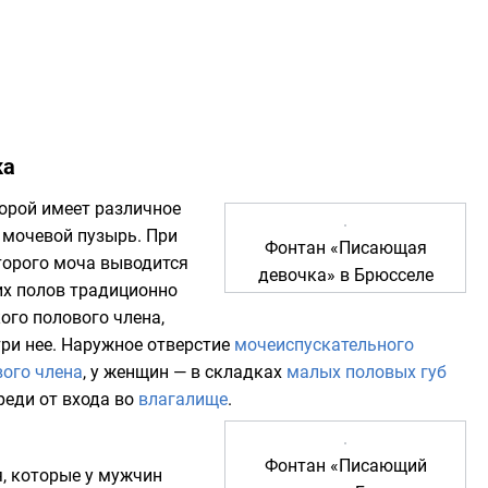
ка
торой имеет различное
 мочевой пузырь. При
Фонтан «
Писающая
торого моча выводится
девочка
» в Брюсселе
оих полов традиционно
ого полового члена,
три нее. Наружное отверстие
мочеиспускательного
ого члена
, у женщин — в складках
малых половых губ
ереди от входа во
влагалище
.
Фонтан «
Писающий
, которые у
мужчин