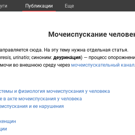
уги
Публикации
Eще
Мочеиспускание челове
направляется сюда. На эту тему нужна
отдельная статья
.
uresis, urinatio
; синоним:
деурина́ция
) — процесс опорожнен
мочи
во внешнюю среду через
мочеиспускательный канал
темы и физиология мочеиспускания у человека
в акте мочеиспускания у человека
испускания и ее нарушения
 женщин
ции